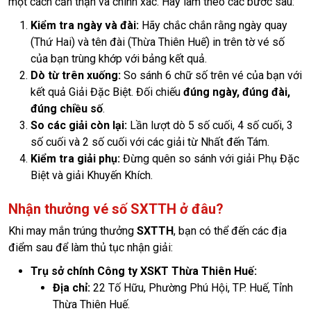
một cách cẩn thận và chính xác. Hãy làm theo các bước sau:
Kiểm tra ngày và đài:
Hãy chắc chắn rằng ngày quay
(Thứ Hai) và tên đài (Thừa Thiên Huế) in trên tờ vé số
của bạn trùng khớp với bảng kết quả.
Dò từ trên xuống:
So sánh 6 chữ số trên vé của bạn với
kết quả Giải Đặc Biệt. Đối chiếu
đúng ngày, đúng đài,
đúng chiều số
.
So các giải còn lại:
Lần lượt dò 5 số cuối, 4 số cuối, 3
số cuối và 2 số cuối với các giải từ Nhất đến Tám.
Kiểm tra giải phụ:
Đừng quên so sánh với giải Phụ Đặc
Biệt và giải Khuyến Khích.
Nhận thưởng vé số SXTTH ở đâu?
Khi may mắn trúng thưởng
SXTTH
, bạn có thể đến các địa
điểm sau để làm thủ tục nhận giải:
Trụ sở chính Công ty XSKT Thừa Thiên Huế:
Địa chỉ:
22 Tố Hữu, Phường Phú Hội, TP. Huế, Tỉnh
Thừa Thiên Huế.