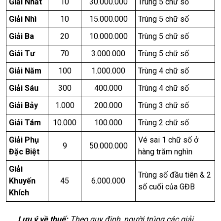
Giải Nhất
10
30.000.000
Trùng 5 chữ số
Giải Nhì
10
15.000.000
Trùng 5 chữ số
Giải Ba
20
10.000.000
Trùng 5 chữ số
Giải Tư
70
3.000.000
Trùng 5 chữ số
Giải Năm
100
1.000.000
Trùng 4 chữ số
Giải Sáu
300
400.000
Trùng 4 chữ số
Giải Bảy
1.000
200.000
Trùng 3 chữ số
Giải Tám
10.000
100.000
Trùng 2 chữ số
Giải Phụ
Vé sai 1 chữ số ở
9
50.000.000
Đặc Biệt
hàng trăm nghìn
Giải
Trùng số đầu tiên & 2
Khuyến
45
6.000.000
số cuối của GĐB
Khích
Lưu ý về thuế:
Theo quy định, người trúng các giải