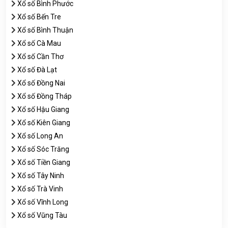
Xổ số Bình Phước
Xổ số Bến Tre
Xổ số Bình Thuận
Xổ số Cà Mau
Xổ số Cần Thơ
Xổ số Đà Lạt
Xổ số Đồng Nai
Xổ số Đồng Tháp
Xổ số Hậu Giang
Xổ số Kiên Giang
Xổ số Long An
Xổ số Sóc Trăng
Xổ số Tiền Giang
Xổ số Tây Ninh
Xổ số Trà Vinh
Xổ số Vĩnh Long
Xổ số Vũng Tàu