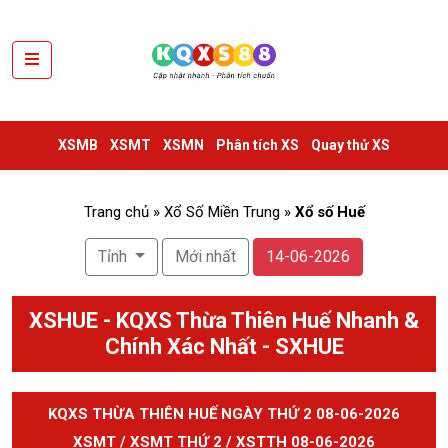
XSMB
XSMT
XSMB
XSMT
XSMN
Phân tích XS
Quay thử XS
XSMN
VIETLOTT
Trang chủ
»
Xổ Số Miền Trung
»
Xổ số Huế
THỐNG
Tỉnh
Mới nhất
14-06-2026
KÊ
SỔ
XSHUE - KQXS Thừa Thiên Huế Nhanh &
KẾT
Chính Xác Nhất - SXHUE
QUẢ
TRUYỀN
THỐNG
KQXS THỪA THIÊN HUẾ NGÀY THỨ 2 08-06-2026
TRA
XSMT
/
XSMT THỨ 2
/
XSTTH 08-06-2026