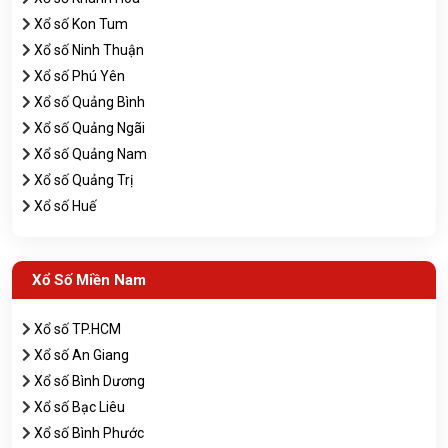
Xổ số Kon Tum
Xổ số Ninh Thuận
Xổ số Phú Yên
Xổ số Quảng Bình
Xổ số Quảng Ngãi
Xổ số Quảng Nam
Xổ số Quảng Trị
Xổ số Huế
Xổ Số Miền Nam
Xổ số TP.HCM
Xổ số An Giang
Xổ số Bình Dương
Xổ số Bạc Liêu
Xổ số Bình Phước