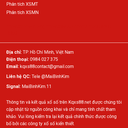
Phân tích XSMT
Phân tích XSMN
https://555win.blog
https://ev9977.com/
mb88
ao88
RR88
Địa chỉ:
TP. Hồ Chí Minh, Việt Nam
Điện thoại:
0984 027 375
Email:
kqxs88contact@gmail.com
Liên hệ QC:
Tele
@MaiBinhKim
Signal:
MaiBinhKim.11
Thông tin và kết quả xổ số trên Kqxs88.net được chúng tôi
cập nhật từ nguồn công khai và chỉ mang tính chất tham
khảo. Vui lòng kiểm tra lại kết quả chính thức được công
bố bởi các công ty xổ số kiến thiết.