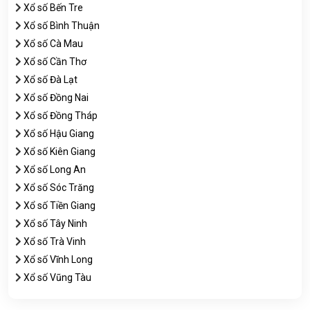
Xổ số Bến Tre
Xổ số Bình Thuận
Xổ số Cà Mau
Xổ số Cần Thơ
Xổ số Đà Lạt
Xổ số Đồng Nai
Xổ số Đồng Tháp
Xổ số Hậu Giang
Xổ số Kiên Giang
Xổ số Long An
Xổ số Sóc Trăng
Xổ số Tiền Giang
Xổ số Tây Ninh
Xổ số Trà Vinh
Xổ số Vĩnh Long
Xổ số Vũng Tàu