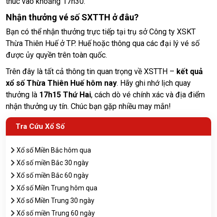
thúc vào khoảng 17h30.
Nhận thưởng vé số SXTTH ở đâu?
Bạn có thể nhận thưởng trực tiếp tại trụ sở Công ty XSKT
Thừa Thiên Huế ở TP. Huế hoặc thông qua các đại lý vé số
được ủy quyền trên toàn quốc.
Trên đây là tất cả thông tin quan trọng về
XSTTH –
kết quả
xổ số Thừa Thiên Huế hôm nay
. Hãy ghi nhớ lịch quay
thưởng là
17h15 Thứ Hai
, cách dò vé chính xác và địa điểm
nhận thưởng uy tín. Chúc bạn gặp nhiều may mắn!
Tra Cứu Xổ Số
Xổ số Miền Bắc hôm qua
Xổ số miền Bắc 30 ngày
Xổ số miền Bắc 60 ngày
Xổ số Miền Trung hôm qua
Xổ số Miền Trung 30 ngày
Xổ số miền Trung 60 ngày