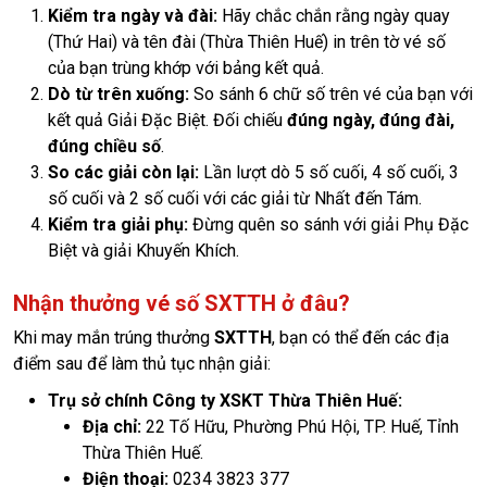
Kiểm tra ngày và đài:
Hãy chắc chắn rằng ngày quay
(Thứ Hai) và tên đài (Thừa Thiên Huế) in trên tờ vé số
của bạn trùng khớp với bảng kết quả.
Dò từ trên xuống:
So sánh 6 chữ số trên vé của bạn với
kết quả Giải Đặc Biệt. Đối chiếu
đúng ngày, đúng đài,
đúng chiều số
.
So các giải còn lại:
Lần lượt dò 5 số cuối, 4 số cuối, 3
số cuối và 2 số cuối với các giải từ Nhất đến Tám.
Kiểm tra giải phụ:
Đừng quên so sánh với giải Phụ Đặc
Biệt và giải Khuyến Khích.
Nhận thưởng vé số SXTTH ở đâu?
Khi may mắn trúng thưởng
SXTTH
, bạn có thể đến các địa
điểm sau để làm thủ tục nhận giải:
Trụ sở chính Công ty XSKT Thừa Thiên Huế:
Địa chỉ:
22 Tố Hữu, Phường Phú Hội, TP. Huế, Tỉnh
Thừa Thiên Huế.
Điện thoại:
0234 3823 377