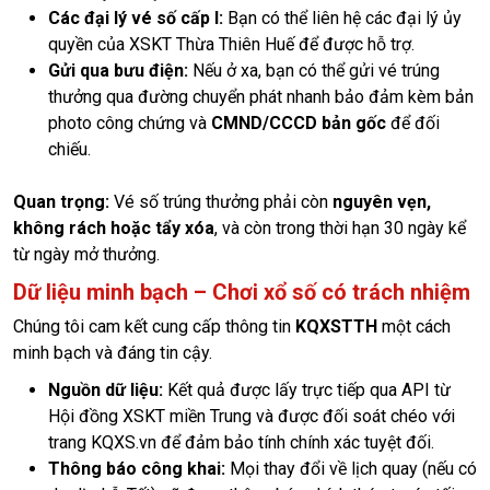
Các đại lý vé số cấp I:
Bạn có thể liên hệ các đại lý ủy
quyền của XSKT Thừa Thiên Huế để được hỗ trợ.
Gửi qua bưu điện:
Nếu ở xa, bạn có thể gửi vé trúng
thưởng qua đường chuyển phát nhanh bảo đảm kèm bản
photo công chứng và
CMND/CCCD bản gốc
để đối
chiếu.
Quan trọng:
Vé số trúng thưởng phải còn
nguyên vẹn,
không rách hoặc tẩy xóa
, và còn trong thời hạn 30 ngày kể
từ ngày mở thưởng.
Dữ liệu minh bạch – Chơi xổ số có trách nhiệm
Chúng tôi cam kết cung cấp thông tin
KQXSTTH
một cách
minh bạch và đáng tin cậy.
Nguồn dữ liệu:
Kết quả được lấy trực tiếp qua API từ
Hội đồng XSKT miền Trung và được đối soát chéo với
trang KQXS.vn để đảm bảo tính chính xác tuyệt đối.
Thông báo công khai:
Mọi thay đổi về lịch quay (nếu có