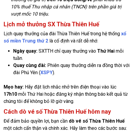
10% thuế Thu nhập cá nhân (TNCN) trên phần giá trị
vượt mốc 10 triệu.
Lịch mở thưởng SX Thừa Thiên Huế
Lịch quay thưởng của đài Thừa Thiên Huế trong hệ thống
xổ
số miền Trung thứ 2
là cố định và rất dễ nhớ.
Ngày quay:
SXTTH chỉ quay thưởng vào
Thứ Hai
mỗi
tuần.
Quay cùng đài:
Phiên quay thưởng diễn ra đồng thời với
đài Phú Yên (
XSPY
).
Mẹo hay:
Hãy đặt lịch nhắc nhở trên điện thoại vào lúc
17h10
mỗi Thứ Hai hoặc đăng ký nhận thông báo kết quả từ
chúng tôi để không bỏ lỡ giờ vàng.
Cách dò vé số Thừa Thiên Huế hôm nay
Để đảm bảo quyền lợi, bạn cần
dò vé số Thừa Thiên Huế
một cách cẩn thận và chính xác. Hãy làm theo các bước sau: