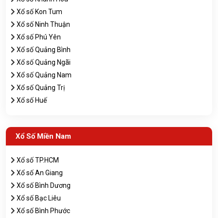
Xổ số Kon Tum
Xổ số Ninh Thuận
Xổ số Phú Yên
Xổ số Quảng Bình
Xổ số Quảng Ngãi
Xổ số Quảng Nam
Xổ số Quảng Trị
Xổ số Huế
Xổ Số Miền Nam
Xổ số TP.HCM
Xổ số An Giang
Xổ số Bình Dương
Xổ số Bạc Liêu
Xổ số Bình Phước