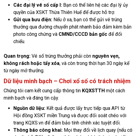
Các đại lý vé số cấp I:
Bạn có thể liên hệ các đại lý ủy
quyền của XSKT Thừa Thiên Huế để được hỗ trợ.
Gửi qua bưu điện:
Nếu ở xa, bạn có thể gửi vé trúng
thưởng qua đường chuyển phát nhanh bảo đảm kèm bản
photo công chứng và
CMND/CCCD bản gốc
để đối
chiếu.
Quan trọng:
Vé số trúng thưởng phải còn
nguyên vẹn,
không rách hoặc tẩy xóa
, và còn trong thời hạn 30 ngày kể
từ ngày mở thưởng.
Dữ liệu minh bạch – Chơi xổ số có trách nhiệm
Chúng tôi cam kết cung cấp thông tin
KQXSTTH
một cách
minh bạch và đáng tin cậy.
Nguồn dữ liệu:
Kết quả được lấy trực tiếp qua API từ
Hội đồng XSKT miền Trung và được đối soát chéo với
trang KQXS.vn để đảm bảo tính chính xác tuyệt đối.
Thông báo công khai:
Mọi thay đổi về lịch quay (nếu có