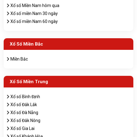
Xổ số Miền Nam hôm qua
Xổ số miền Nam 30 ngày
Xổ số miền Nam 60 ngày
Xổ Số Miền Bắc
Miền Bắc
Xổ Số Miền Trung
Xổ số Bình Định
Xổ số Đắk Lắk
Xổ số Đà Nẵng
Xổ số Đắk Nông
Xổ số Gia Lai
Xố số Khánh Hòa