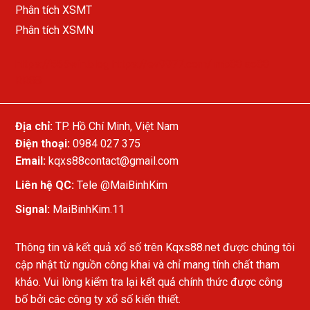
Phân tích XSMT
Phân tích XSMN
https://555win.blog
https://ev9977.com/
mb88
ao88
RR88
Địa chỉ:
TP. Hồ Chí Minh, Việt Nam
Điện thoại:
0984 027 375
Email:
kqxs88contact@gmail.com
Liên hệ QC:
Tele
@MaiBinhKim
Signal:
MaiBinhKim.11
Thông tin và kết quả xổ số trên Kqxs88.net được chúng tôi
cập nhật từ nguồn công khai và chỉ mang tính chất tham
khảo. Vui lòng kiểm tra lại kết quả chính thức được công
bố bởi các công ty xổ số kiến thiết.