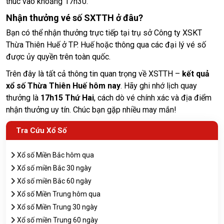
thúc vào khoảng 17h30.
Nhận thưởng vé số SXTTH ở đâu?
Bạn có thể nhận thưởng trực tiếp tại trụ sở Công ty XSKT
Thừa Thiên Huế ở TP. Huế hoặc thông qua các đại lý vé số
được ủy quyền trên toàn quốc.
Trên đây là tất cả thông tin quan trọng về
XSTTH –
kết quả
xổ số Thừa Thiên Huế hôm nay
. Hãy ghi nhớ lịch quay
thưởng là
17h15 Thứ Hai
, cách dò vé chính xác và địa điểm
nhận thưởng uy tín. Chúc bạn gặp nhiều may mắn!
Tra Cứu Xổ Số
Xổ số Miền Bắc hôm qua
Xổ số miền Bắc 30 ngày
Xổ số miền Bắc 60 ngày
Xổ số Miền Trung hôm qua
Xổ số Miền Trung 30 ngày
Xổ số miền Trung 60 ngày