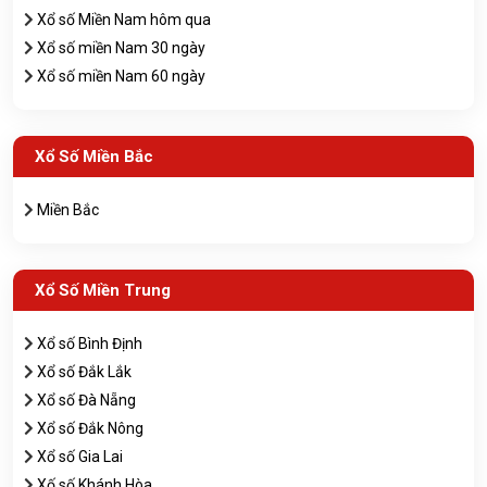
Xổ số Miền Nam hôm qua
Xổ số miền Nam 30 ngày
Xổ số miền Nam 60 ngày
Xổ Số Miền Bắc
Miền Bắc
Xổ Số Miền Trung
Xổ số Bình Định
Xổ số Đắk Lắk
Xổ số Đà Nẵng
Xổ số Đắk Nông
Xổ số Gia Lai
Xố số Khánh Hòa