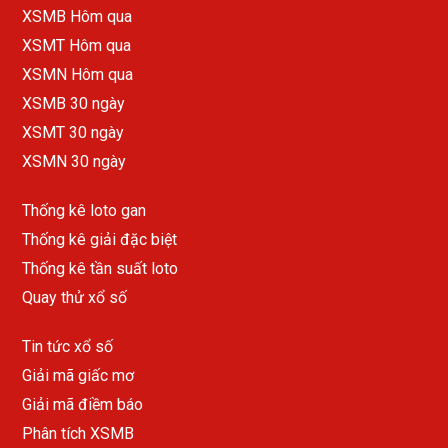
XSMB Hôm qua
XSMT Hôm qua
XSMN Hôm qua
XSMB 30 ngày
XSMT 30 ngày
XSMN 30 ngày
Thống kê loto gan
Thống kê giải đặc biệt
Thống kê tần suất loto
Quay thử xổ số
Tin tức xổ số
Giải mã giấc mơ
Giải mã điềm báo
Phân tích XSMB