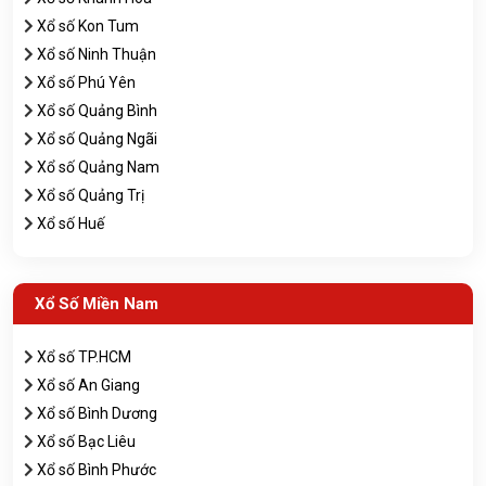
Xổ số Kon Tum
Xổ số Ninh Thuận
Xổ số Phú Yên
Xổ số Quảng Bình
Xổ số Quảng Ngãi
Xổ số Quảng Nam
Xổ số Quảng Trị
Xổ số Huế
Xổ Số Miền Nam
Xổ số TP.HCM
Xổ số An Giang
Xổ số Bình Dương
Xổ số Bạc Liêu
Xổ số Bình Phước