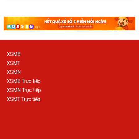
XSMB
XSMT
XSMN
XSMB Trực tiếp
XSMN Trực tiếp
XSMT Trực tiếp