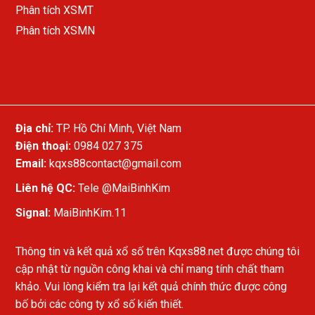
Phân tích XSMT
Phân tích XSMN
https://555win.blog
https://ev9977.com/
mb88
ao88
RR88
Địa chỉ:
TP. Hồ Chí Minh, Việt Nam
Điện thoại:
0984 027 375
Email:
kqxs88contact@gmail.com
Liên hệ QC:
Tele
@MaiBinhKim
Signal:
MaiBinhKim.11
Thông tin và kết quả xổ số trên Kqxs88.net được chúng tôi
cập nhật từ nguồn công khai và chỉ mang tính chất tham
khảo. Vui lòng kiểm tra lại kết quả chính thức được công
bố bởi các công ty xổ số kiến thiết.