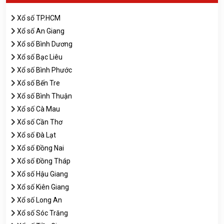
Xổ số TP.HCM
Xổ số An Giang
Xổ số Bình Dương
Xổ số Bạc Liêu
Xổ số Bình Phước
Xổ số Bến Tre
Xổ số Bình Thuận
Xổ số Cà Mau
Xổ số Cần Thơ
Xổ số Đà Lạt
Xổ số Đồng Nai
Xổ số Đồng Tháp
Xổ số Hậu Giang
Xổ số Kiên Giang
Xổ số Long An
Xổ số Sóc Trăng