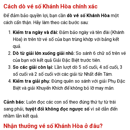
Cách dò vé số Khánh Hòa chính xác
Để đảm bảo quyền lợi, bạn cần
dò vé số Khánh Hòa
một
cách cẩn thận. Hãy làm theo các bước sau:
Kiểm tra ngày và đài:
Đảm bảo ngày và tên đài (Khánh
Hòa) in trên tờ vé số của bạn trùng khớp với bảng kết
quả.
Dò từ giải lớn xuống giải nhỏ:
So sánh 6 chữ số trên vé
của bạn với kết quả Giải Đặc Biệt trước tiên.
So các giải còn lại:
Lần lượt dò 5 số cuối, 4 số cuối, 3
số cuối và 2 số cuối với các giải từ Nhất đến Tám.
Kiểm tra giải phụ:
Đừng quên so sánh với giải Phụ Đặc
Biệt và giải Khuyến Khích để không bỏ lỡ may mắn.
Cảnh báo:
Luôn đọc các con số theo đúng thứ tự từ trái
sang phải,
tuyệt đối không đọc ngược số
vì sẽ dẫn đến
nhầm lẫn kết quả.
Nhận thưởng vé số Khánh Hòa ở đâu?