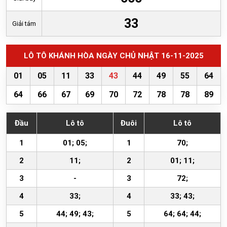
33
Giải tám
LÔ TÔ KHÁNH HÒA NGÀY CHỦ NHẬT 16-11-2025
01
05
11
33
43
44
49
55
64
64
66
67
69
70
72
78
78
89
Đầu
Lô tô
Đuôi
Lô tô
1
01; 05;
1
70;
2
11;
2
01; 11;
3
-
3
72;
4
33;
4
33; 43;
5
44; 49; 43;
5
64; 64; 44;