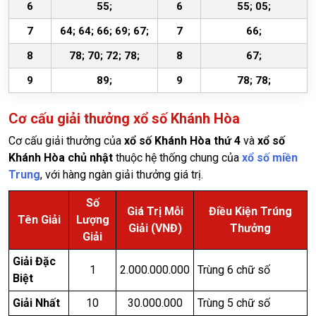
6
55;
6
55; 05;
7
64; 64; 66; 69; 67;
7
66;
8
78; 70; 72; 78;
8
67;
9
89;
9
78; 78;
Cơ cấu giải thưởng xổ số Khánh Hòa
Cơ cấu giải thưởng của
xổ số Khánh Hòa thứ 4
và
xổ số
Khánh Hòa chủ nhật
thuộc hệ thống chung của
xổ số miền
Trung
, với hàng ngàn giải thưởng giá trị.
Số
Giá Trị Mỗi
Điều Kiện Trúng
Tên Giải
Lượng
Giải (VNĐ)
Thưởng
Giải
Giải Đặc
1
2.000.000.000
Trùng 6 chữ số
Biệt
Giải Nhất
10
30.000.000
Trùng 5 chữ số