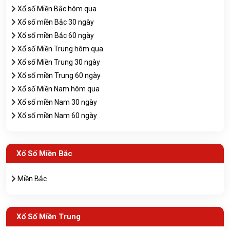
Xổ số Miền Bắc hôm qua
Xổ số miền Bắc 30 ngày
Xổ số miền Bắc 60 ngày
Xổ số Miền Trung hôm qua
Xổ số Miền Trung 30 ngày
Xổ số miền Trung 60 ngày
Xổ số Miền Nam hôm qua
Xổ số miền Nam 30 ngày
Xổ số miền Nam 60 ngày
Xổ Số Miền Bắc
Miền Bắc
Xổ Số Miền Trung