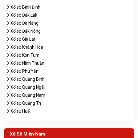
Xổ số Bình Định
Xổ số Đắk Lắk
Xổ số Đà Nẵng
Xổ số Đắk Nông
Xổ số Gia Lai
Xố số Khánh Hòa
Xổ số Kon Tum
Xổ số Ninh Thuận
Xổ số Phú Yên
Xổ số Quảng Bình
Xổ số Quảng Ngãi
Xổ số Quảng Nam
Xổ số Quảng Trị
Xổ số Huế
Xổ Số Miền Nam