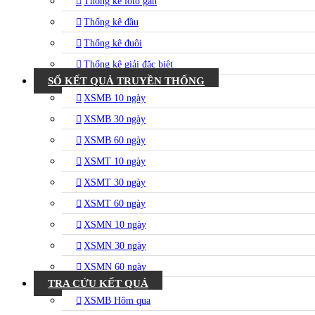
Thống kê loto gan
Thống kê đầu
Thống kê đuôi
Thống kê giải đặc biệt
SỔ KẾT QUẢ TRUYỀN THỐNG
XSMB 10 ngày
XSMB 30 ngày
XSMB 60 ngày
XSMT 10 ngày
XSMT 30 ngày
XSMT 60 ngày
XSMN 10 ngày
XSMN 30 ngày
XSMN 60 ngày
TRA CỨU KẾT QUẢ
XSMB Hôm qua