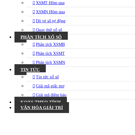
XSMT Hôm qua
XSMN Hôm qua
Dò vé số tự động
Quay thử xổ số
PHÂN TÍCH XỔ SỐ
Phân tích XSMB
Phân tích XSMT
Phân tích XSMN
TIN TỨC
Tin tức xổ số
Giải mã giấc mơ
Giải mã điềm báo
KQXS THEO TỈNH
VĂN HÓA GIẢI TRÍ