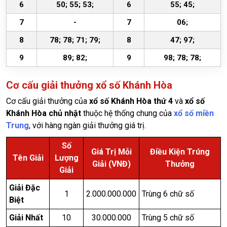
6
50; 55; 53;
6
55; 45;
7
-
7
06;
8
78; 78; 71; 79;
8
47; 97;
9
89; 82;
9
98; 78; 78;
Cơ cấu giải thưởng xổ số Khánh Hòa
Cơ cấu giải thưởng của
xổ số Khánh Hòa thứ 4
và
xổ số
Khánh Hòa chủ nhật
thuộc hệ thống chung của
xổ số miền
Trung
, với hàng ngàn giải thưởng giá trị.
Số
Giá Trị Mỗi
Điều Kiện Trúng
Tên Giải
Lượng
Giải (VNĐ)
Thưởng
Giải
Giải Đặc
1
2.000.000.000
Trùng 6 chữ số
Biệt
Giải Nhất
10
30.000.000
Trùng 5 chữ số