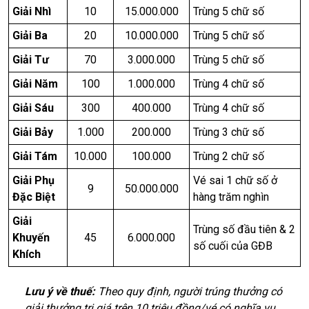
Giải Nhì
10
15.000.000
Trùng 5 chữ số
Giải Ba
20
10.000.000
Trùng 5 chữ số
Giải Tư
70
3.000.000
Trùng 5 chữ số
Giải Năm
100
1.000.000
Trùng 4 chữ số
Giải Sáu
300
400.000
Trùng 4 chữ số
Giải Bảy
1.000
200.000
Trùng 3 chữ số
Giải Tám
10.000
100.000
Trùng 2 chữ số
Giải Phụ
Vé sai 1 chữ số ở
9
50.000.000
Đặc Biệt
hàng trăm nghìn
Giải
Trùng số đầu tiên & 2
Khuyến
45
6.000.000
số cuối của GĐB
Khích
Lưu ý về thuế:
Theo quy định, người trúng thưởng có
giải thưởng trị giá trên 10 triệu đồng/vé có nghĩa vụ