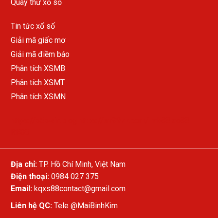
Quay thử xổ số
Tin tức xổ số
Giải mã giấc mơ
Giải mã điềm báo
Phân tích XSMB
Phân tích XSMT
Phân tích XSMN
https://555win.blog
https://ev9977.com/
mb88
ao88
RR88
Địa chỉ:
TP. Hồ Chí Minh, Việt Nam
Điện thoại:
0984 027 375
Email:
kqxs88contact@gmail.com
Liên hệ QC:
Tele
@MaiBinhKim