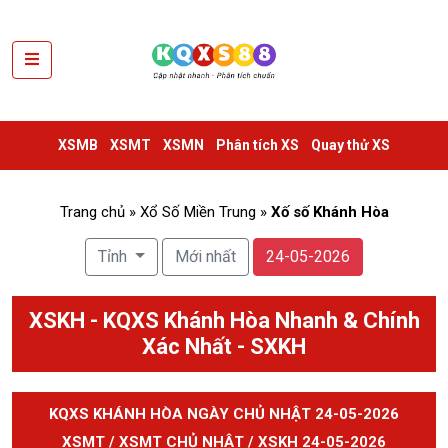
XSMB
XSMT
XSMB
XSMT
XSMN
Phân tích XS
Quay thử XS
XSMN
VIETLOTT
Trang chủ
»
Xổ Số Miền Trung
»
Xố số Khánh Hòa
THỐNG
Tỉnh
Mới nhất
24-05-2026
KÊ
SỔ
XSKH - KQXS Khánh Hòa Nhanh & Chính
KẾT
Xác Nhất - SXKH
QUẢ
TRUYỀN
THỐNG
KQXS KHÁNH HÒA NGÀY CHỦ NHẬT 24-05-2026
TRA
XSMT
/
XSMT CHỦ NHẬT
/
XSKH 24-05-2026