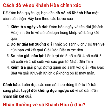
Cách dò vé số Khánh Hòa chính xác
Để đảm bảo quyền lợi, bạn cần
dò vé số Khánh Hòa
một
cách cẩn thận. Hãy làm theo các bước sau:
Kiểm tra ngày và đài:
Đảm bảo ngày và tên đài (Khánh
Hòa) in trên tờ vé số của bạn trùng khớp với bảng kết
quả.
Dò từ giải lớn xuống giải nhỏ:
So sánh 6 chữ số trên vé
của bạn với kết quả Giải Đặc Biệt trước tiên.
So các giải còn lại:
Lần lượt dò 5 số cuối, 4 số cuối, 3
số cuối và 2 số cuối với các giải từ Nhất đến Tám.
Kiểm tra giải phụ:
Đừng quên so sánh với giải Phụ Đặc
Biệt và giải Khuyến Khích để không bỏ lỡ may mắn.
Cảnh báo:
Luôn đọc các con số theo đúng thứ tự từ trái
sang phải,
tuyệt đối không đọc ngược số
vì sẽ dẫn đến
nhầm lẫn kết quả.
Nhận thưởng vé số Khánh Hòa ở đâu?