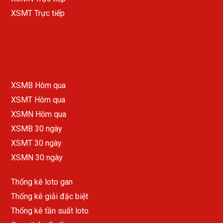
XSMT Trực tiếp
XSMB Hôm qua
XSMT Hôm qua
XSMN Hôm qua
XSMB 30 ngày
XSMT 30 ngày
XSMN 30 ngày
Thống kê loto gan
Thống kê giải đặc biệt
Thống kê tần suất loto