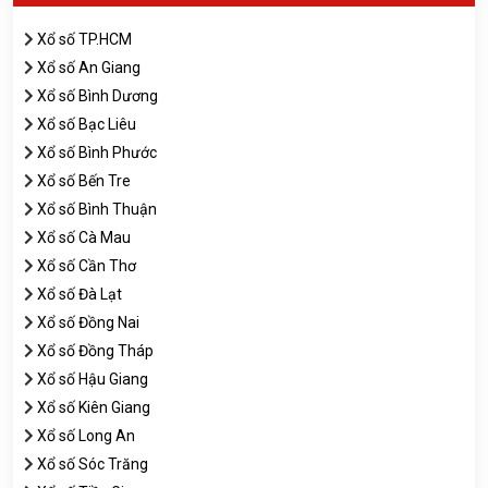
Xổ số TP.HCM
Xổ số An Giang
Xổ số Bình Dương
Xổ số Bạc Liêu
Xổ số Bình Phước
Xổ số Bến Tre
Xổ số Bình Thuận
Xổ số Cà Mau
Xổ số Cần Thơ
Xổ số Đà Lạt
Xổ số Đồng Nai
Xổ số Đồng Tháp
Xổ số Hậu Giang
Xổ số Kiên Giang
Xổ số Long An
Xổ số Sóc Trăng