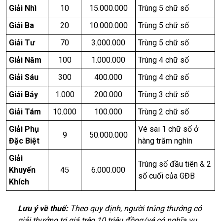
Giải Nhì
10
15.000.000
Trùng 5 chữ số
Giải Ba
20
10.000.000
Trùng 5 chữ số
Giải Tư
70
3.000.000
Trùng 5 chữ số
Giải Năm
100
1.000.000
Trùng 4 chữ số
Giải Sáu
300
400.000
Trùng 4 chữ số
Giải Bảy
1.000
200.000
Trùng 3 chữ số
Giải Tám
10.000
100.000
Trùng 2 chữ số
Giải Phụ
Vé sai 1 chữ số ở
9
50.000.000
Đặc Biệt
hàng trăm nghìn
Giải
Trùng số đầu tiên & 2
Khuyến
45
6.000.000
số cuối của GĐB
Khích
Lưu ý về thuế:
Theo quy định, người trúng thưởng có
giải thưởng trị giá trên 10 triệu đồng/vé có nghĩa vụ