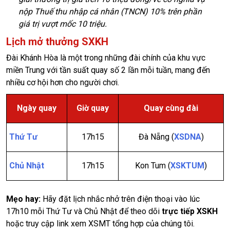
nộp Thuế thu nhập cá nhân (TNCN) 10% trên phần
giá trị vượt mốc 10 triệu.
Lịch mở thưởng SXKH
Đài Khánh Hòa là một trong những đài chính của khu vực
miền Trung với tần suất quay số 2 lần mỗi tuần, mang đến
nhiều cơ hội hơn cho người chơi.
Ngày quay
Giờ quay
Quay cùng đài
Thứ Tư
17h15
Đà Nẵng (
XSDNA
)
Chủ Nhật
17h15
Kon Tum (
XSKTUM
)
Mẹo hay:
Hãy đặt lịch nhắc nhở trên điện thoại vào lúc
17h10 mỗi Thứ Tư và Chủ Nhật để theo dõi
trực tiếp XSKH
hoặc truy cập link xem XSMT tổng hợp của chúng tôi.