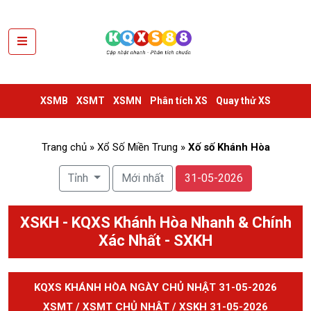
XSMB
XSMT
XSMB
XSMT
XSMN
Phân tích XS
Quay thử XS
XSMN
VIETLOTT
Trang chủ
»
Xổ Số Miền Trung
»
Xố số Khánh Hòa
THỐNG
Tỉnh
Mới nhất
31-05-2026
KÊ
SỔ
XSKH - KQXS Khánh Hòa Nhanh & Chính
KẾT
Xác Nhất - SXKH
QUẢ
TRUYỀN
THỐNG
KQXS KHÁNH HÒA NGÀY CHỦ NHẬT 31-05-2026
TRA
XSMT
/
XSMT CHỦ NHẬT
/
XSKH 31-05-2026