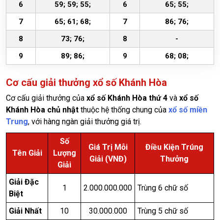
6
59; 59; 55;
6
65; 55;
7
65; 61; 68;
7
86; 76;
8
73; 76;
8
-
9
89; 86;
9
68; 08;
Cơ cấu giải thưởng xổ số Khánh Hòa
Cơ cấu giải thưởng của
xổ số Khánh Hòa thứ 4
và
xổ số
Khánh Hòa chủ nhật
thuộc hệ thống chung của
xổ số miền
Trung
, với hàng ngàn giải thưởng giá trị.
Số
Giá Trị Mỗi
Điều Kiện Trúng
Tên Giải
Lượng
Giải (VNĐ)
Thưởng
Giải
Giải Đặc
1
2.000.000.000
Trùng 6 chữ số
Biệt
Giải Nhất
10
30.000.000
Trùng 5 chữ số