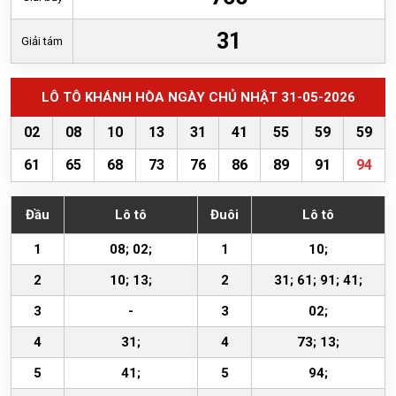
31
Giải tám
LÔ TÔ KHÁNH HÒA NGÀY CHỦ NHẬT 31-05-2026
02
08
10
13
31
41
55
59
59
61
65
68
73
76
86
89
91
94
Đầu
Lô tô
Đuôi
Lô tô
1
08; 02;
1
10;
2
10; 13;
2
31; 61; 91; 41;
3
-
3
02;
4
31;
4
73; 13;
5
41;
5
94;