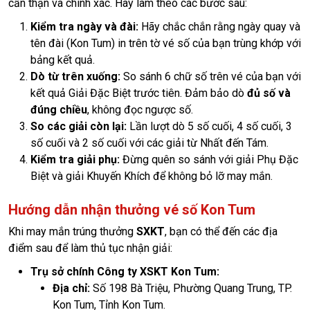
cẩn thận và chính xác. Hãy làm theo các bước sau:
Kiểm tra ngày và đài:
Hãy chắc chắn rằng ngày quay và
tên đài (Kon Tum) in trên tờ vé số của bạn trùng khớp với
bảng kết quả.
Dò từ trên xuống:
So sánh 6 chữ số trên vé của bạn với
kết quả Giải Đặc Biệt trước tiên. Đảm bảo dò
đủ số và
đúng chiều
, không đọc ngược số.
So các giải còn lại:
Lần lượt dò 5 số cuối, 4 số cuối, 3
số cuối và 2 số cuối với các giải từ Nhất đến Tám.
Kiểm tra giải phụ:
Đừng quên so sánh với giải Phụ Đặc
Biệt và giải Khuyến Khích để không bỏ lỡ may mắn.
Hướng dẫn nhận thưởng vé số Kon Tum
Khi may mắn trúng thưởng
SXKT
, bạn có thể đến các địa
điểm sau để làm thủ tục nhận giải:
Trụ sở chính Công ty XSKT Kon Tum:
Địa chỉ:
Số 198 Bà Triệu, Phường Quang Trung, TP.
Kon Tum, Tỉnh Kon Tum.