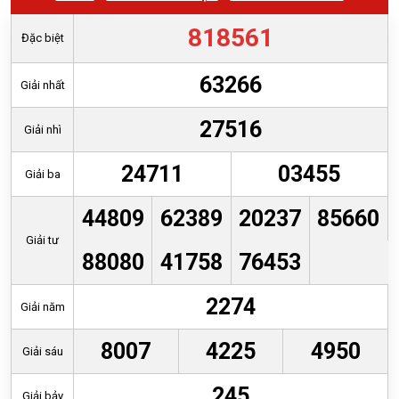
CỨU
KẾT
818561
Đặc biệt
QUẢ
63266
PHÂN
Giải nhất
TÍCH
XỔ
27516
Giải nhì
SỐ
24711
03455
Giải ba
TIN
TỨC
44809
62389
20237
85660
KQXS
Giải tư
THEO
88080
41758
76453
TỈNH
2274
Giải năm
VĂN
HÓA
8007
4225
4950
GIẢI
Giải sáu
TRÍ
245
Giải bảy