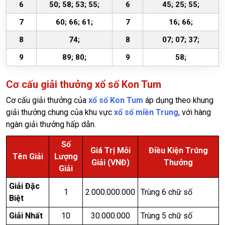
6
50; 58; 53; 55;
6
45; 25; 55;
7
60; 66; 61;
7
16; 66;
8
74;
8
07; 07; 37;
9
89; 80;
9
58;
Cơ cấu giải thưởng xổ số Kon Tum
Cơ cấu giải thưởng của
xổ số Kon Tum
áp dụng theo khung
giải thưởng chung của khu vực
xổ số miền Trung
, với hàng
ngàn giải thưởng hấp dẫn.
Số
Giá Trị Mỗi
Điều Kiện Trúng
Tên Giải
Lượng
Giải (VNĐ)
Thưởng
Giải
Giải Đặc
1
2.000.000.000
Trùng 6 chữ số
Biệt
Giải Nhất
10
30.000.000
Trùng 5 chữ số