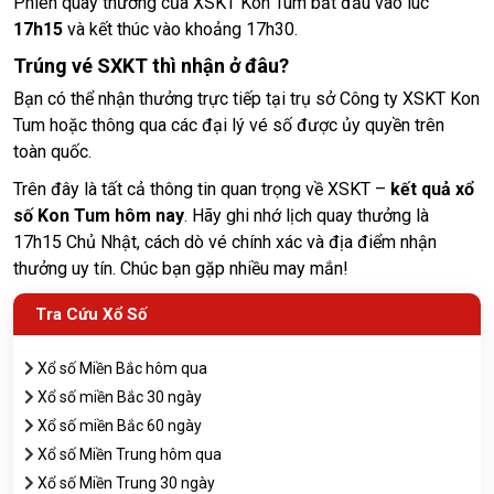
Phiên quay thưởng của XSKT Kon Tum bắt đầu vào lúc
17h15
và kết thúc vào khoảng 17h30.
Trúng vé SXKT thì nhận ở đâu?
Bạn có thể nhận thưởng trực tiếp tại trụ sở Công ty XSKT Kon
Tum hoặc thông qua các đại lý vé số được ủy quyền trên
toàn quốc.
Trên đây là tất cả thông tin quan trọng về
XSKT –
kết quả xổ
số Kon Tum hôm nay
. Hãy ghi nhớ lịch quay thưởng là
17h15 Chủ Nhật, cách dò vé chính xác và địa điểm nhận
thưởng uy tín. Chúc bạn gặp nhiều may mắn!
Tra Cứu Xổ Số
Xổ số Miền Bắc hôm qua
Xổ số miền Bắc 30 ngày
Xổ số miền Bắc 60 ngày
Xổ số Miền Trung hôm qua
Xổ số Miền Trung 30 ngày