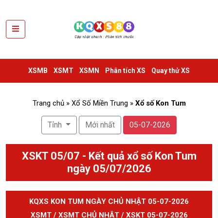
XSMB
XSMT
XSMB
XSMT
XSMN
Phân tích XS
Quay thử XS
XSMN
VIETLOTT
Trang chủ
»
Xổ Số Miền Trung
»
Xổ số Kon Tum
THỐNG
Tỉnh
Mới nhất
05-07-2026
KÊ
SỔ
XSKT 05/07 - Kết quả xổ số Kon Tum
KẾT
ngày 05/07/2026
QUẢ
TRUYỀN
THỐNG
KQXS KON TUM NGÀY CHỦ NHẬT 05-07-2026
TRA
XSMT
/
XSMT CHỦ NHẬT
/
XSKT 05-07-2026