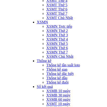
XSMT Thứ 4
XSMT Thứ 5
XSMT Thứ 6
XSMT Thứ 7
XSMT Chủ Nhật
XSMN
XSMN Trực tiếp
XSMN Thứ 2
XSMN Thứ 3
XSMN Thứ 4
XSMN Thứ 5
XSMN Thứ 6
XSMN Thứ 7
XSMN Chủ Nhật
Thống kê
Thống kê tần suất loto
Thông kê gan
Thống kê đặc biệt
Thống kê đầu
Thống kê đuôi
Sổ kết quả
XSMB 10 ngày
XSMB 30 ngày
XSMB 60 ngày
XSMT 10 ngày