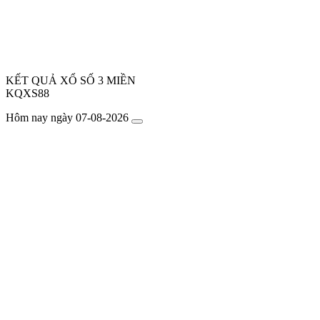
KẾT QUẢ XỔ SỐ 3 MIỀN
KQXS88
Hôm nay ngày 07-08-2026