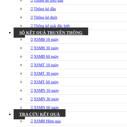
Thống kê loto gan
Thống kê đầu
Thống kê đuôi
Thống kê giải đặc biệt
SỔ KẾT QUẢ TRUYỀN THỐNG
XSMB 10 ngày
XSMB 30 ngày
XSMB 60 ngày
XSMT 10 ngày
XSMT 30 ngày
XSMT 60 ngày
XSMN 10 ngày
XSMN 30 ngày
XSMN 60 ngày
TRA CỨU KẾT QUẢ
XSMB Hôm qua