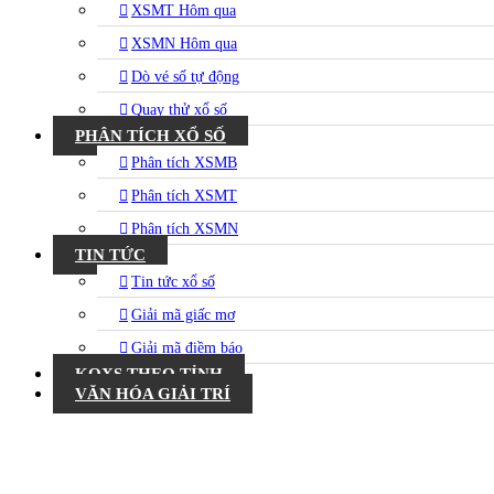
XSMT Hôm qua
XSMN Hôm qua
Dò vé số tự động
Quay thử xổ số
PHÂN TÍCH XỔ SỐ
Phân tích XSMB
Phân tích XSMT
Phân tích XSMN
TIN TỨC
Tin tức xổ số
Giải mã giấc mơ
Giải mã điềm báo
KQXS THEO TỈNH
VĂN HÓA GIẢI TRÍ