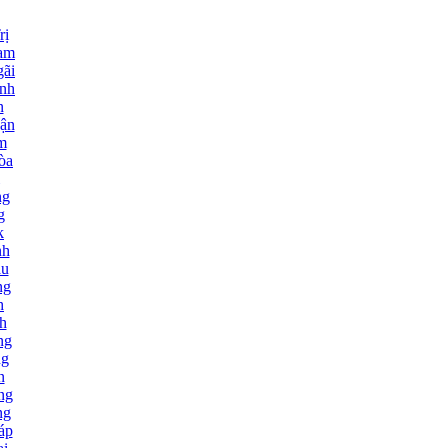
rị
am
ãi
nh
n
ận
m
òa
ng
g
k
nh
àu
ng
h
h
ng
ng
n
ng
ng
áp