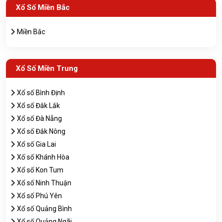
Xổ Số Miền Bắc
Miền Bắc
Xổ Số Miền Trung
Xổ số Bình Định
Xổ số Đắk Lắk
Xổ số Đà Nẵng
Xổ số Đắk Nông
Xổ số Gia Lai
Xố số Khánh Hòa
Xổ số Kon Tum
Xổ số Ninh Thuận
Xổ số Phú Yên
Xổ số Quảng Bình
Xổ số Quảng Ngãi