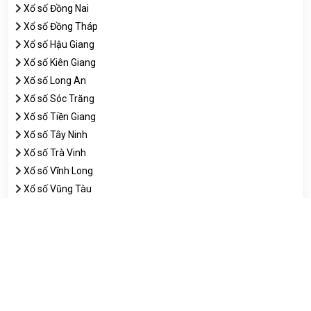
Xổ số Đồng Nai
Xổ số Đồng Tháp
Xổ số Hậu Giang
Xổ số Kiên Giang
Xổ số Long An
Xổ số Sóc Trăng
Xổ số Tiền Giang
Xổ số Tây Ninh
Xổ số Trà Vinh
Xổ số Vĩnh Long
Xổ số Vũng Tàu