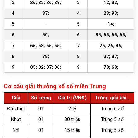
3
26; 23; 26; 29;
3
12; 82;
4
37;
4
23; 93;
5
-
5
14;
6
50;
6
85; 65; 65; 65;
7
65; 68; 65; 65;
7
26; 26; 86;
8
78;
8
37; 87;
9
85; 82; 87; 86;
9
78; 68;
Cơ cấu giải thưởng xổ số miền Trung
Giải
Số lượng
Giá trị (VNĐ)
Trúng giải khi…
Đặc biệt
01
2 tỷ
Trùng 6 số
Nhất
01
30 triệu
Trùng 5 số
Nhì
01
15 triệu
Trùng 5 số