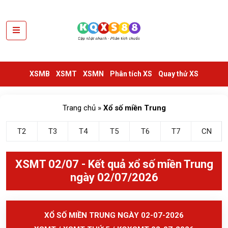
XSMB
XSMT
XSMB
XSMT
XSMN
Phân tích XS
Quay thử XS
XSMN
VIETLOTT
Trang chủ
»
Xổ số miền Trung
THỐNG
T2
T3
T4
T5
T6
T7
CN
KÊ
SỔ
XSMT 02/07 - Kết quả xổ số miền Trung
KẾT
ngày 02/07/2026
QUẢ
TRUYỀN
THỐNG
XỔ SỐ MIỀN TRUNG NGÀY 02-07-2026
TRA