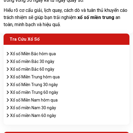
trong vòng 30 ngày kể từ ngày quay số.
Hiểu rõ cơ cấu giải, lịch quay, cách dò và tuân thủ khuyến cáo
trách nhiệm sẽ giúp bạn trải nghiệm
xổ số miền trung
an
toàn, minh bạch và hiệu quả.
Tra Cứu Xổ Số
Xổ số Miền Bắc hôm qua
Xổ số miền Bắc 30 ngày
Xổ số miền Bắc 60 ngày
Xổ số Miền Trung hôm qua
Xổ số Miền Trung 30 ngày
Xổ số miền Trung 60 ngày
Xổ số Miền Nam hôm qua
Xổ số miền Nam 30 ngày
Xổ số miền Nam 60 ngày