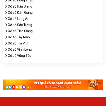
Xổ số Đồng Tháp
Xổ số Hậu Giang
Xổ số Kiên Giang
Xổ số Long An
Xổ số Sóc Trăng
Xổ số Tiền Giang
Xổ số Tây Ninh
Xổ số Trà Vinh
Xổ số Vĩnh Long
Xổ số Vũng Tàu