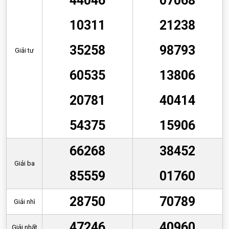
44046
07068
10311
21238
35258
98793
Giải tư
60535
13806
20781
40414
54375
15906
66268
38452
Giải ba
85559
01760
28750
70789
Giải nhì
47246
40960
Giải nhất