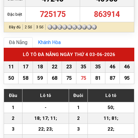
725175
863914
Đặc biệt
0
1
2
3
4
5
6
7
8
9
Đầy đủ
2 Số
3 Số
Đà Nẵng
Khánh Hòa
LÔ TÔ ĐÀ NẴNG NGÀY THỨ 4 03-06-2026
11
17
18
22
23
35
35
46
46
50
58
59
68
75
75
81
87
95
Đầu
Lô tô
Đuôi
Lô tô
1
-
1
50;
2
18; 17; 11;
2
11; 81;
3
22; 23;
3
22;