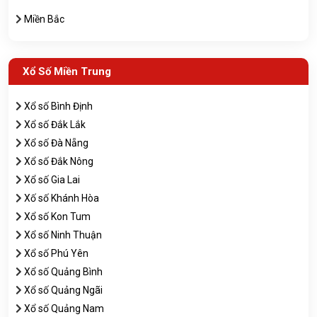
Miền Bắc
Xổ Số Miền Trung
Xổ số Bình Định
Xổ số Đắk Lắk
Xổ số Đà Nẵng
Xổ số Đắk Nông
Xổ số Gia Lai
Xố số Khánh Hòa
Xổ số Kon Tum
Xổ số Ninh Thuận
Xổ số Phú Yên
Xổ số Quảng Bình
Xổ số Quảng Ngãi
Xổ số Quảng Nam