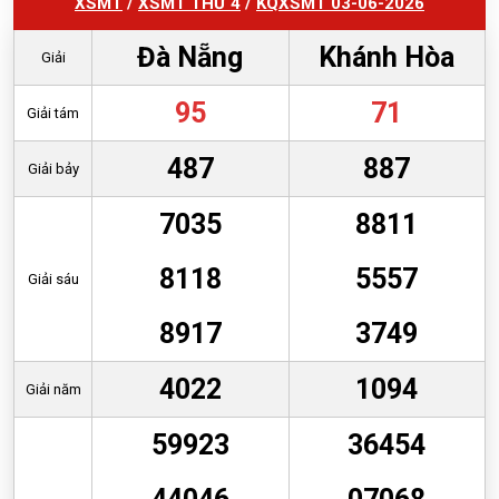
XSMT
/
XSMT THỨ 4
/
KQXSMT 03-06-2026
CỨU
KẾT
Đà Nẵng
Khánh Hòa
QUẢ
Giải
PHÂN
95
71
Giải tám
TÍCH
XỔ
487
887
Giải bảy
SỐ
7035
8811
TIN
TỨC
8118
5557
Giải sáu
KQXS
THEO
8917
3749
TỈNH
4022
1094
Giải năm
VĂN
HÓA
59923
36454
GIẢI
TRÍ