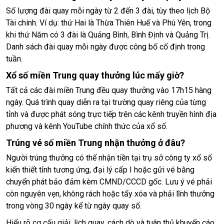
Số lượng đài quay mỗi ngày từ 2 đến 3 đài, tùy theo lịch Bộ
Tài chính. Ví dụ: thứ Hai là Thừa Thiên Huế và Phú Yên, trong
khi thứ Năm có 3 đài là Quảng Bình, Bình Định và Quảng Trị.
Danh sách đài quay mỗi ngày được công bố cố định trong
tuần.
Xổ số miền Trung quay thưởng lúc mấy giờ?
Tất cả các đài miền Trung đều quay thưởng vào 17h15 hàng
ngày. Quá trình quay diễn ra tại trường quay riêng của từng
tỉnh và được phát sóng trực tiếp trên các kênh truyền hình địa
phương và kênh YouTube chính thức của xổ số.
Trúng vé số miền Trung nhận thưởng ở đâu?
Người trúng thưởng có thể nhận tiền tại trụ sở công ty xổ số
kiến thiết tỉnh tương ứng, đại lý cấp I hoặc gửi vé bằng
chuyển phát bảo đảm kèm CMND/CCCD gốc. Lưu ý vé phải
còn nguyên vẹn, không rách hoặc tẩy xóa và phải lĩnh thưởng
trong vòng 30 ngày kể từ ngày quay số.
Hiểu rõ cơ cấu giải, lịch quay, cách dò và tuân thủ khuyến cáo