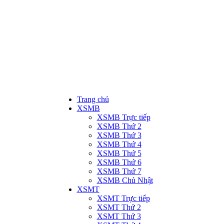
Trang chủ
XSMB
XSMB Trực tiếp
XSMB Thứ 2
XSMB Thứ 3
XSMB Thứ 4
XSMB Thứ 5
XSMB Thứ 6
XSMB Thứ 7
XSMB Chủ Nhật
XSMT
XSMT Trực tiếp
XSMT Thứ 2
XSMT Thứ 3