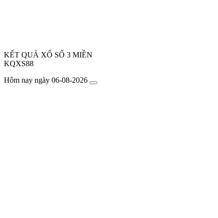
KẾT QUẢ XỔ SỐ 3 MIỀN
KQXS88
Hôm nay ngày 06-08-2026