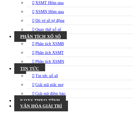
XSMT Hôm qua
XSMN Hôm qua
Dò vé số tự động
Quay thử xổ số
PHÂN TÍCH XỔ SỐ
Phân tích XSMB
Phân tích XSMT
Phân tích XSMN
TIN TỨC
Tin tức xổ số
Giải mã giấc mơ
Giải mã điềm báo
KQXS THEO TỈNH
VĂN HÓA GIẢI TRÍ