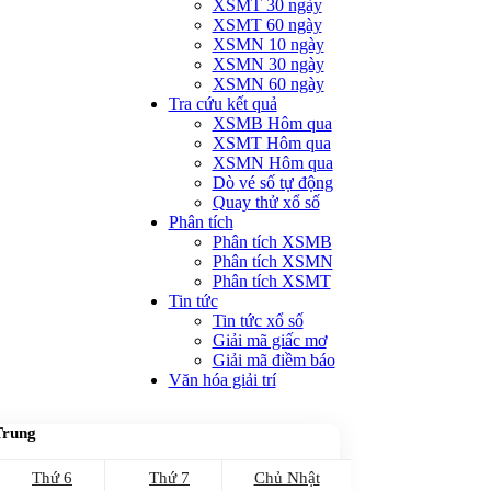
XSMT 30 ngày
XSMT 60 ngày
XSMN 10 ngày
XSMN 30 ngày
XSMN 60 ngày
Tra cứu kết quả
XSMB Hôm qua
XSMT Hôm qua
XSMN Hôm qua
Dò vé số tự động
Quay thử xổ số
Phân tích
Phân tích XSMB
Phân tích XSMN
Phân tích XSMT
Tin tức
Tin tức xổ số
Giải mã giấc mơ
Giải mã điềm báo
Văn hóa giải trí
Trung
Thứ 6
Thứ 7
Chủ Nhật