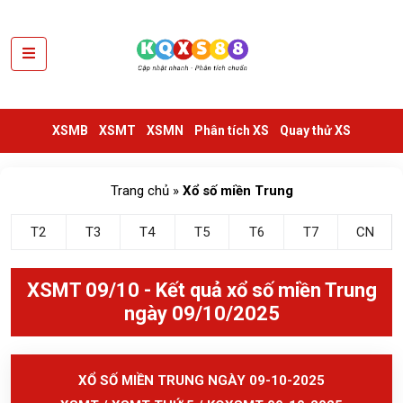
XSMB
XSMT
XSMB
XSMT
XSMN
Phân tích XS
Quay thử XS
XSMN
VIETLOTT
Trang chủ
»
Xổ số miền Trung
THỐNG
T2
T3
T4
T5
T6
T7
CN
KÊ
SỔ
XSMT 09/10 - Kết quả xổ số miền Trung
KẾT
ngày 09/10/2025
QUẢ
TRUYỀN
THỐNG
XỔ SỐ MIỀN TRUNG NGÀY 09-10-2025
TRA