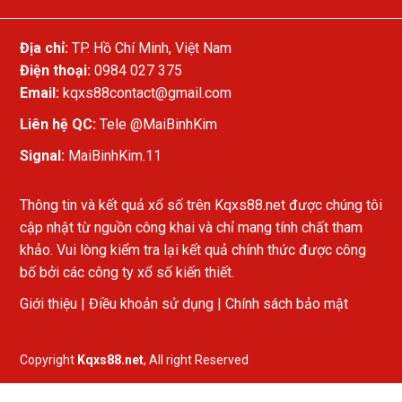
Địa chỉ:
TP. Hồ Chí Minh, Việt Nam
Điện thoại:
0984 027 375
Email:
kqxs88contact@gmail.com
Liên hệ QC:
Tele
@MaiBinhKim
Signal:
MaiBinhKim.11
Thông tin và kết quả xổ số trên Kqxs88.net được chúng tôi
cập nhật từ nguồn công khai và chỉ mang tính chất tham
khảo. Vui lòng kiểm tra lại kết quả chính thức được công
bố bởi các công ty xổ số kiến thiết.
Giới thiệu
|
Điều khoản sử dụng
|
Chính sách bảo mật
Copyright
Kqxs88.net
, All right Reserved
cakhiatv link trực tiếp
33win