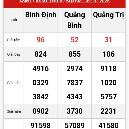
XSMT
/
XSMT THỨ 5
/
KQXSMT 09-10-2025
CỨU
KẾT
Bình Định
Quảng
Quảng Trị
QUẢ
Giải
Bình
PHÂN
TÍCH
96
52
31
XỔ
Giải tám
SỐ
824
855
106
Giải bảy
TIN
TỨC
4916
2974
9118
KQXS
0329
7837
1020
THEO
Giải sáu
TỈNH
3842
4343
5757
VĂN
HÓA
0902
3730
2231
Giải năm
GIẢI
TRÍ
91598
57089
41580