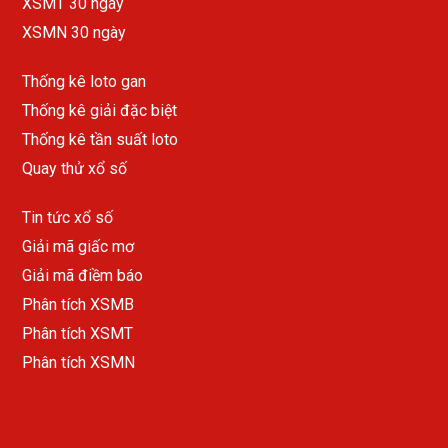
XSMT 30 ngày
XSMN 30 ngày
Thống kê loto gan
Thống kê giải đặc biệt
Thống kê tần suất loto
Quay thử xổ số
Tin tức xổ số
Giải mã giấc mơ
Giải mã điềm báo
Phân tích XSMB
Phân tích XSMT
Phân tích XSMN
https://555win.blog
https://ev9977.com/
mb88
ao88
RR88