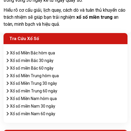
trong vòng 30 ngày kể từ ngày quay số.
Hiểu rõ cơ cấu giải, lịch quay, cách dò và tuân thủ khuyến cáo
trách nhiệm sẽ giúp bạn trải nghiệm
xổ số miền trung
an
toàn, minh bạch và hiệu quả.
Tra Cứu Xổ Số
Xổ số Miền Bắc hôm qua
Xổ số miền Bắc 30 ngày
Xổ số miền Bắc 60 ngày
Xổ số Miền Trung hôm qua
Xổ số Miền Trung 30 ngày
Xổ số miền Trung 60 ngày
Xổ số Miền Nam hôm qua
Xổ số miền Nam 30 ngày
Xổ số miền Nam 60 ngày