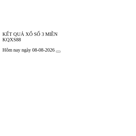
KẾT QUẢ XỔ SỐ 3 MIỀN
KQXS88
Hôm nay ngày 08-08-2026