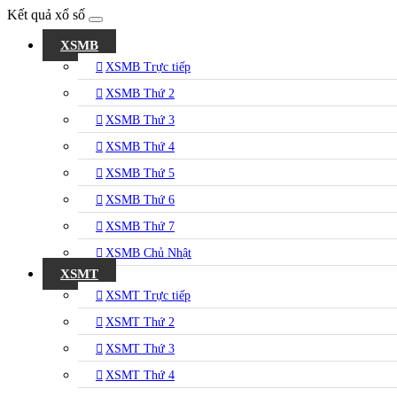
Kết quả xổ số
XSMB
XSMB Trực tiếp
XSMB Thứ 2
XSMB Thứ 3
XSMB Thứ 4
XSMB Thứ 5
XSMB Thứ 6
XSMB Thứ 7
XSMB Chủ Nhật
XSMT
XSMT Trực tiếp
XSMT Thứ 2
XSMT Thứ 3
XSMT Thứ 4