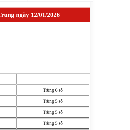
Trung ngày 12/01/2026
Trúng giải khi…
Trùng 6 số
Trùng 5 số
Trùng 5 số
Trùng 5 số