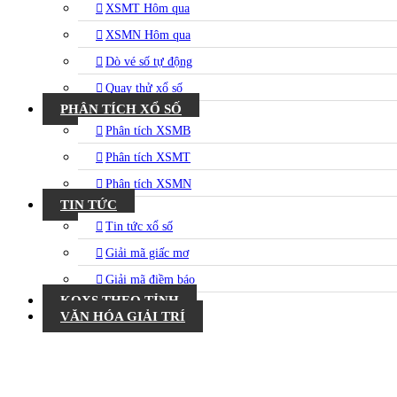
XSMT Hôm qua
XSMN Hôm qua
Dò vé số tự động
Quay thử xổ số
PHÂN TÍCH XỔ SỐ
Phân tích XSMB
Phân tích XSMT
Phân tích XSMN
TIN TỨC
Tin tức xổ số
Giải mã giấc mơ
Giải mã điềm báo
KQXS THEO TỈNH
VĂN HÓA GIẢI TRÍ