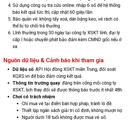
Sử dụng công cụ tra cứu online: nhập 6 số để hệ thống
báo kết quả tức thì, cập nhật 60 giây/lần.
Bảo quản vé: không tẩy xoá, dán băng keo; vé rách có
thể bị từ chối trả thưởng .
Lĩnh thưởng trong 30 ngày tại công ty XSKT tỉnh, đại lý
cấp I hoặc chuyển phát bảo đảm kèm CMND gốc nếu ở
xa.
Nguồn dữ liệu & Cảnh báo khi tham gia
Dữ liệu số
: API Hội đồng XSKT miền Trung, đối soát
KQXS.vn để bảo đảm cùng kết quả.
Thông tin trường quay
: đăng trên cổng mỗi công ty
XSKT; lịch thay đổi sẽ được thông báo trước ít nhất 48h.
Chơi có trách nhiệm
Chỉ mua vé tại điểm bán hợp pháp, tránh lô đề.
Thiết lập ngân sách giải trí cố định, không mượn nợ.
Người dưới 18 tuổi không được mua vé số.