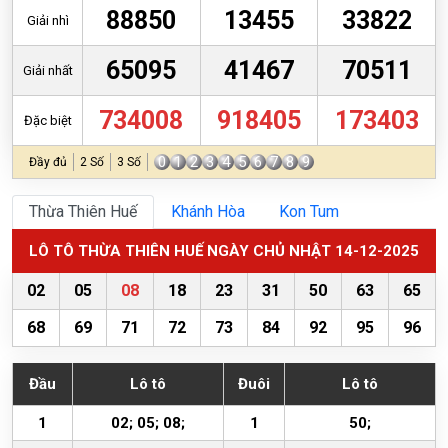
88850
13455
33822
Giải nhì
65095
41467
70511
Giải nhất
734008
918405
173403
Đặc biệt
0
1
2
3
4
5
6
7
8
9
Đầy đủ
2 Số
3 Số
Thừa Thiên Huế
Khánh Hòa
Kon Tum
LÔ TÔ THỪA THIÊN HUẾ NGÀY CHỦ NHẬT 14-12-2025
02
05
08
18
23
31
50
63
65
68
69
71
72
73
84
92
95
96
Đầu
Lô tô
Đuôi
Lô tô
1
02; 05; 08;
1
50;