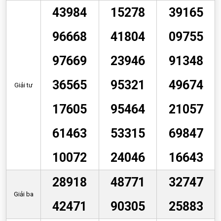
43984
15278
39165
96668
41804
09755
97669
23946
91348
36565
95321
49674
Giải tư
17605
95464
21057
61463
53315
69847
10072
24046
16643
28918
48771
32747
Giải ba
42471
90305
25883