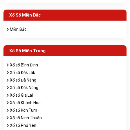
Xổ Số Miền Bắc
Miền Bắc
Xổ Số Miền Trung
Xổ số Bình Định
Xổ số Đắk Lắk
Xổ số Đà Nẵng
Xổ số Đắk Nông
Xổ số Gia Lai
Xố số Khánh Hòa
Xổ số Kon Tum
Xổ số Ninh Thuận
Xổ số Phú Yên