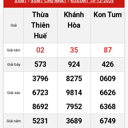
XSMT
/
XSMT CHỦ NHẬT
/
KQXSMT 14-12-2025
CỨU
KẾT
Thừa
Khánh
Kon Tum
QUẢ
Thiên
Hòa
Giải
PHÂN
TÍCH
Huế
XỔ
SỐ
02
35
87
Giải tám
TIN
573
924
426
TỨC
Giải bảy
KQXS
3796
8275
0609
THEO
TỈNH
6723
9814
6626
Giải sáu
VĂN
8692
7952
6368
HÓA
GIẢI
TRÍ
5231
3689
6749
Giải năm