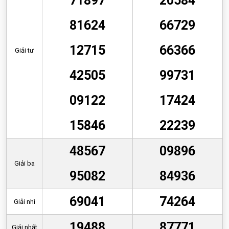
71897
20584
81624
66729
12715
66366
Giải tư
42505
99731
09122
17424
15846
22239
48567
09896
Giải ba
95082
84936
69041
74264
Giải nhì
19488
87771
Giải nhất