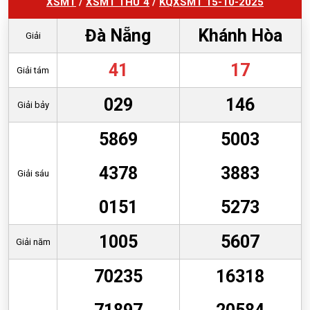
XSMT
/
XSMT THỨ 4
/
KQXSMT 15-10-2025
CỨU
KẾT
Đà Nẵng
Khánh Hòa
QUẢ
Giải
PHÂN
41
17
Giải tám
TÍCH
XỔ
029
146
Giải bảy
SỐ
5869
5003
TIN
TỨC
4378
3883
Giải sáu
KQXS
THEO
0151
5273
TỈNH
1005
5607
Giải năm
VĂN
HÓA
70235
16318
GIẢI
TRÍ