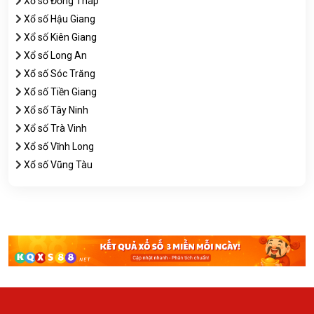
Xổ số Đồng Tháp
Xổ số Hậu Giang
Xổ số Kiên Giang
Xổ số Long An
Xổ số Sóc Trăng
Xổ số Tiền Giang
Xổ số Tây Ninh
Xổ số Trà Vinh
Xổ số Vĩnh Long
Xổ số Vũng Tàu