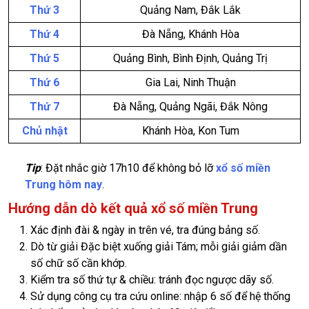
Thứ 3
Quảng Nam, Đắk Lắk
Thứ 4
Đà Nẵng, Khánh Hòa
Thứ 5
Quảng Bình, Bình Định, Quảng Trị
Thứ 6
Gia Lai, Ninh Thuận
Thứ 7
Đà Nẵng, Quảng Ngãi, Đắk Nông
Chủ nhật
Khánh Hòa, Kon Tum
Tip
: Đặt nhắc giờ 17h10 để không bỏ lỡ
xổ số miền
Trung hôm nay
.
Hướng dẫn dò kết quả xổ số miền Trung
Xác định đài & ngày in trên vé, tra đúng bảng số.
Dò từ giải Đặc biệt xuống giải Tám; mỗi giải giảm dần
số chữ số cần khớp.
Kiểm tra số thứ tự & chiều: tránh đọc ngược dãy số.
Sử dụng công cụ tra cứu online: nhập 6 số để hệ thống