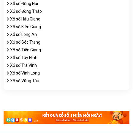
Xổ số Đồng Nai
Xổ số Đồng Tháp
Xổ số Hậu Giang
Xổ số Kiên Giang
Xổ số Long An
Xổ số Sóc Trăng
Xổ số Tiền Giang
Xổ số Tây Ninh
Xổ số Trà Vinh
Xổ số Vĩnh Long
Xổ số Vũng Tàu