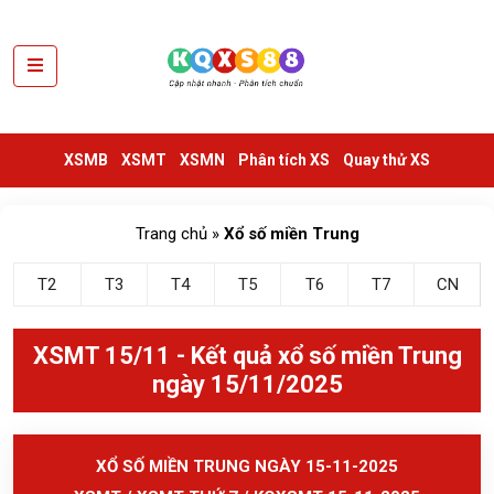
XSMB
XSMT
XSMB
XSMT
XSMN
Phân tích XS
Quay thử XS
XSMN
VIETLOTT
Trang chủ
»
Xổ số miền Trung
THỐNG
T2
T3
T4
T5
T6
T7
CN
KÊ
SỔ
XSMT 15/11 - Kết quả xổ số miền Trung
KẾT
ngày 15/11/2025
QUẢ
TRUYỀN
THỐNG
XỔ SỐ MIỀN TRUNG NGÀY 15-11-2025
TRA