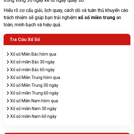
trong vòng 30 ngày kể từ ngày quay số.
Hiểu rõ cơ cấu giải, lịch quay, cách dò và tuân thủ khuyến cáo
trách nhiệm sẽ giúp bạn trải nghiệm
xổ số miền trung
an
toàn, minh bạch và hiệu quả.
Tra Cứu Xổ Số
Xổ số Miền Bắc hôm qua
Xổ số miền Bắc 30 ngày
Xổ số miền Bắc 60 ngày
Xổ số Miền Trung hôm qua
Xổ số Miền Trung 30 ngày
Xổ số miền Trung 60 ngày
Xổ số Miền Nam hôm qua
Xổ số miền Nam 30 ngày
Xổ số miền Nam 60 ngày