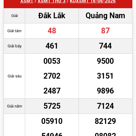
XSMT
/
XSMT THỨ 3
/
KQXSMT 16-06-2026
CỨU
KẾT
Đắk Lắk
Quảng Nam
QUẢ
Giải
PHÂN
48
87
Giải tám
TÍCH
XỔ
461
744
Giải bảy
SỐ
0053
9500
TIN
TỨC
2702
3151
Giải sáu
KQXS
THEO
2487
9896
TỈNH
5725
7124
Giải năm
VĂN
HÓA
05910
82129
GIẢI
TRÍ