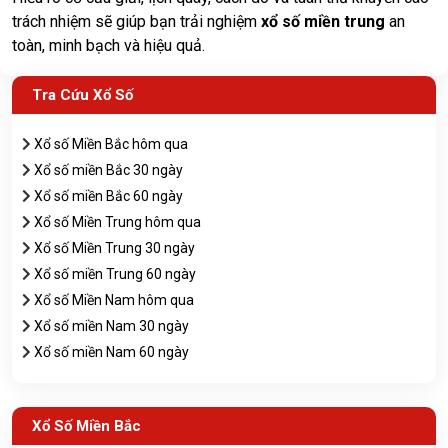
trách nhiệm sẽ giúp bạn trải nghiệm
xổ số miền trung
an
toàn, minh bạch và hiệu quả.
Tra Cứu Xổ Số
Xổ số Miền Bắc hôm qua
Xổ số miền Bắc 30 ngày
Xổ số miền Bắc 60 ngày
Xổ số Miền Trung hôm qua
Xổ số Miền Trung 30 ngày
Xổ số miền Trung 60 ngày
Xổ số Miền Nam hôm qua
Xổ số miền Nam 30 ngày
Xổ số miền Nam 60 ngày
Xổ Số Miền Bắc