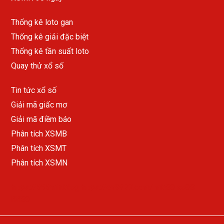
Thống kê loto gan
Thống kê giải đặc biệt
Thống kê tần suất loto
Quay thử xổ số
Tin tức xổ số
Giải mã giấc mơ
Giải mã điềm báo
Phân tích XSMB
Phân tích XSMT
Phân tích XSMN
https://555win.blog
https://ev9977.com/
mb88
ao88
RR88