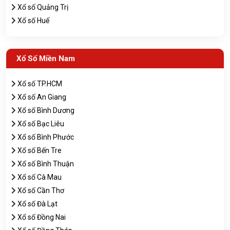
Xổ số Quảng Trị
Xổ số Huế
Xổ Số Miền Nam
Xổ số TP.HCM
Xổ số An Giang
Xổ số Bình Dương
Xổ số Bạc Liêu
Xổ số Bình Phước
Xổ số Bến Tre
Xổ số Bình Thuận
Xổ số Cà Mau
Xổ số Cần Thơ
Xổ số Đà Lạt
Xổ số Đồng Nai