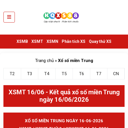
XSMB
XSMT
XSMB
XSMT
XSMN
Phân tích XS
Quay thử XS
XSMN
VIETLOTT
Trang chủ
»
Xổ số miền Trung
THỐNG
T2
T3
T4
T5
T6
T7
CN
KÊ
SỔ
XSMT 16/06 - Kết quả xổ số miền Trung
KẾT
ngày 16/06/2026
QUẢ
TRUYỀN
THỐNG
XỔ SỐ MIỀN TRUNG NGÀY 16-06-2026
TRA