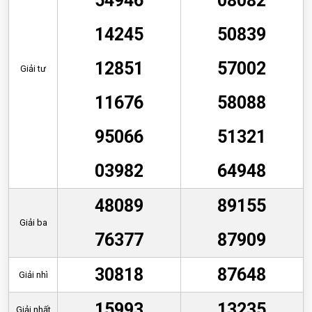
54946
08082
14245
50839
12851
57002
Giải tư
11676
58088
95066
51321
03982
64948
48089
89155
Giải ba
76377
87909
30818
87648
Giải nhì
15993
13235
Giải nhất