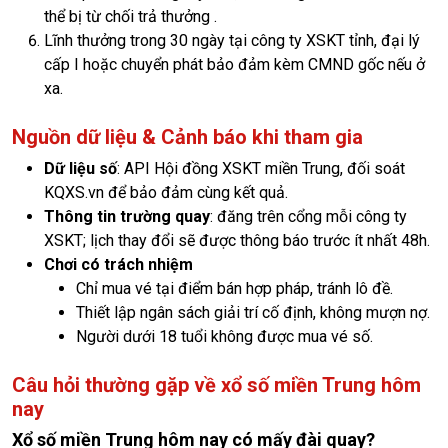
thể bị từ chối trả thưởng .
Lĩnh thưởng trong 30 ngày tại công ty XSKT tỉnh, đại lý
cấp I hoặc chuyển phát bảo đảm kèm CMND gốc nếu ở
xa.
Nguồn dữ liệu & Cảnh báo khi tham gia
Dữ liệu số
: API Hội đồng XSKT miền Trung, đối soát
KQXS.vn để bảo đảm cùng kết quả.
Thông tin trường quay
: đăng trên cổng mỗi công ty
XSKT; lịch thay đổi sẽ được thông báo trước ít nhất 48h.
Chơi có trách nhiệm
Chỉ mua vé tại điểm bán hợp pháp, tránh lô đề.
Thiết lập ngân sách giải trí cố định, không mượn nợ.
Người dưới 18 tuổi không được mua vé số.
Câu hỏi thường gặp về xổ số miền Trung hôm
nay
Xổ số miền Trung hôm nay có mấy đài quay?