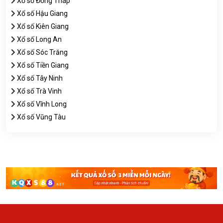
Xổ số Đồng Tháp
Xổ số Hậu Giang
Xổ số Kiên Giang
Xổ số Long An
Xổ số Sóc Trăng
Xổ số Tiền Giang
Xổ số Tây Ninh
Xổ số Trà Vinh
Xổ số Vĩnh Long
Xổ số Vũng Tàu