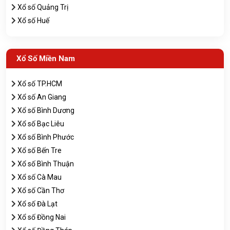
Xổ số Quảng Trị
Xổ số Huế
Xổ Số Miền Nam
Xổ số TP.HCM
Xổ số An Giang
Xổ số Bình Dương
Xổ số Bạc Liêu
Xổ số Bình Phước
Xổ số Bến Tre
Xổ số Bình Thuận
Xổ số Cà Mau
Xổ số Cần Thơ
Xổ số Đà Lạt
Xổ số Đồng Nai