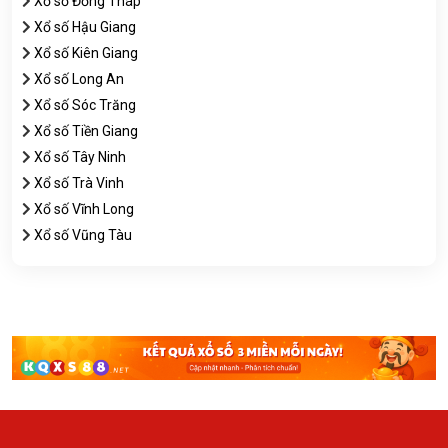
Xổ số Đồng Tháp
Xổ số Hậu Giang
Xổ số Kiên Giang
Xổ số Long An
Xổ số Sóc Trăng
Xổ số Tiền Giang
Xổ số Tây Ninh
Xổ số Trà Vinh
Xổ số Vĩnh Long
Xổ số Vũng Tàu