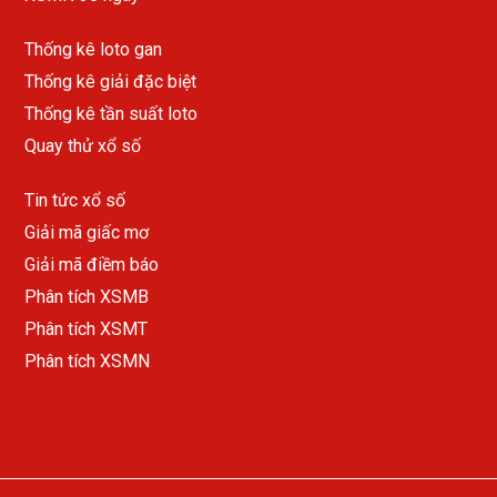
Thống kê loto gan
Thống kê giải đặc biệt
Thống kê tần suất loto
Quay thử xổ số
Tin tức xổ số
Giải mã giấc mơ
Giải mã điềm báo
Phân tích XSMB
Phân tích XSMT
Phân tích XSMN
https://555win.blog
https://ev9977.com/
mb88
ao88
RR88