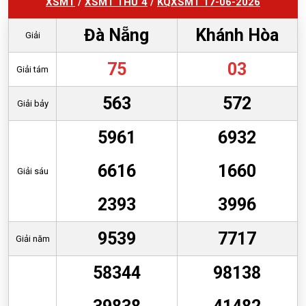
XSMT
/
XSMT THỨ 4
/
KQXSMT 17-06-2026
CỨU
KẾT
Đà Nẵng
Khánh Hòa
QUẢ
Giải
PHÂN
75
03
Giải tám
TÍCH
XỔ
563
572
Giải bảy
SỐ
5961
6932
TIN
TỨC
6616
1660
Giải sáu
KQXS
THEO
2393
3996
TỈNH
9539
7717
Giải năm
VĂN
HÓA
58344
98138
GIẢI
TRÍ