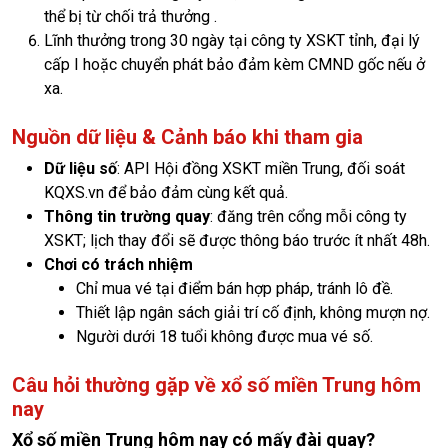
thể bị từ chối trả thưởng .
Lĩnh thưởng trong 30 ngày tại công ty XSKT tỉnh, đại lý
cấp I hoặc chuyển phát bảo đảm kèm CMND gốc nếu ở
xa.
Nguồn dữ liệu & Cảnh báo khi tham gia
Dữ liệu số
: API Hội đồng XSKT miền Trung, đối soát
KQXS.vn để bảo đảm cùng kết quả.
Thông tin trường quay
: đăng trên cổng mỗi công ty
XSKT; lịch thay đổi sẽ được thông báo trước ít nhất 48h.
Chơi có trách nhiệm
Chỉ mua vé tại điểm bán hợp pháp, tránh lô đề.
Thiết lập ngân sách giải trí cố định, không mượn nợ.
Người dưới 18 tuổi không được mua vé số.
Câu hỏi thường gặp về xổ số miền Trung hôm
nay
Xổ số miền Trung hôm nay có mấy đài quay?