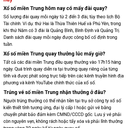
Xổ số miền Trung hôm nay có mấy đài quay?
Số lượng đài quay mỗi ngày từ 2 đến 3 đài, tùy theo lịch Bộ
Tài chính. Ví dụ: thứ Hai là Thừa Thiên Huế và Phú Yên, trong
khi thứ Năm có 3 đài là Quảng Bình, Bình Định và Quảng Trị.
Danh sách đài quay mỗi ngày được công bố cố định trong
tuần.
Xổ số miền Trung quay thưởng lúc mấy giờ?
Tất cả các đài miền Trung đều quay thưởng vào 17h15 hàng
ngày. Quá trình quay diễn ra tại trường quay riêng của từng
tỉnh và được phát sóng trực tiếp trên các kênh truyền hình địa
phương và kênh YouTube chính thức của xổ số.
Trúng vé số miền Trung nhận thưởng ở đâu?
Người trúng thưởng có thể nhận tiền tại trụ sở công ty xổ số
kiến thiết tỉnh tương ứng, đại lý cấp I hoặc gửi vé bằng
chuyển phát bảo đảm kèm CMND/CCCD gốc. Lưu ý vé phải
còn nguyên vẹn, không rách hoặc tẩy xóa và phải lĩnh thưởng