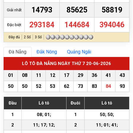
14793
85625
58819
Giải nhất
293184
144684
394046
Đặc biệt
0
1
2
3
4
5
6
7
8
9
Đầy đủ
2 Số
3 Số
Đà Nẵng
Đắk Nông
Quảng Ngãi
LÔ TÔ ĐÀ NẴNG NGÀY THỨ 7 20-06-2026
01
08
11
12
17
29
36
41
43
50
50
52
53
62
73
83
84
93
Đầu
Lô tô
Đuôi
Lô tô
1
08; 01;
1
50; 50;
2
11; 17; 12;
2
11; 01; 41;