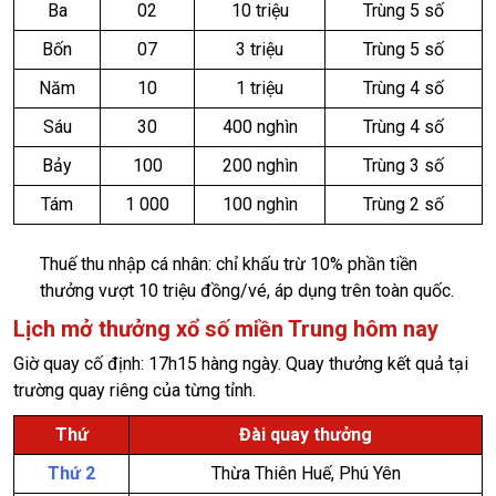
Ba
02
10 triệu
Trùng 5 số
Bốn
07
3 triệu
Trùng 5 số
Năm
10
1 triệu
Trùng 4 số
Sáu
30
400 nghìn
Trùng 4 số
Bảy
100
200 nghìn
Trùng 3 số
Tám
1 000
100 nghìn
Trùng 2 số
Thuế thu nhập cá nhân: chỉ khấu trừ 10% phần tiền
thưởng vượt 10 triệu đồng/vé, áp dụng trên toàn quốc.
Lịch mở thưởng xổ số miền Trung hôm nay
Giờ quay cố định: 17h15 hàng ngày. Quay thưởng kết quả tại
trường quay riêng của từng tỉnh.
Thứ
Đài quay thưởng
Thứ 2
Thừa Thiên Huế, Phú Yên