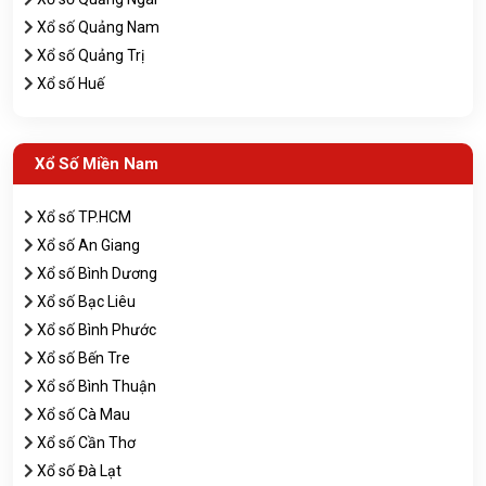
Xổ số Quảng Nam
Xổ số Quảng Trị
Xổ số Huế
Xổ Số Miền Nam
Xổ số TP.HCM
Xổ số An Giang
Xổ số Bình Dương
Xổ số Bạc Liêu
Xổ số Bình Phước
Xổ số Bến Tre
Xổ số Bình Thuận
Xổ số Cà Mau
Xổ số Cần Thơ
Xổ số Đà Lạt