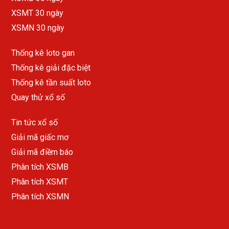
XSMT 30 ngày
XSMN 30 ngày
Thống kê loto gan
Thống kê giải đặc biệt
Thống kê tần suất loto
Quay thử xổ số
Tin tức xổ số
Giải mã giấc mơ
Giải mã điềm báo
Phân tích XSMB
Phân tích XSMT
Phân tích XSMN
https://555win.blog
https://ev9977.com/
mb88
ao88