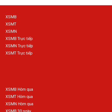
XSMB
XSMT
XSMN
XSMB Trực tiếp
XSMN Trực tiếp
XSMT Trực tiếp
XSMB Hôm qua
XSMT Hôm qua
XSMN Hôm qua
XSMB 30 ngày