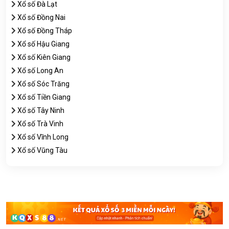
Xổ số Đà Lạt
Xổ số Đồng Nai
Xổ số Đồng Tháp
Xổ số Hậu Giang
Xổ số Kiên Giang
Xổ số Long An
Xổ số Sóc Trăng
Xổ số Tiền Giang
Xổ số Tây Ninh
Xổ số Trà Vinh
Xổ số Vĩnh Long
Xổ số Vũng Tàu