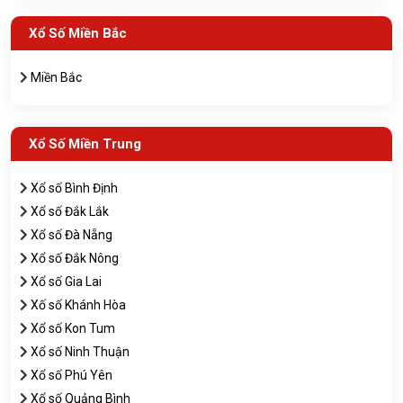
Xổ Số Miền Bắc
Miền Bắc
Xổ Số Miền Trung
Xổ số Bình Định
Xổ số Đắk Lắk
Xổ số Đà Nẵng
Xổ số Đắk Nông
Xổ số Gia Lai
Xố số Khánh Hòa
Xổ số Kon Tum
Xổ số Ninh Thuận
Xổ số Phú Yên
Xổ số Quảng Bình