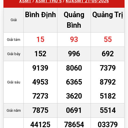
XSMT
/
XSMT THỨ 5
/
KQXSMT 21-05-2026
CỨU
KẾT
Bình Định
Quảng
Quảng Trị
QUẢ
Giải
Bình
PHÂN
TÍCH
15
93
55
XỔ
Giải tám
SỐ
152
996
692
Giải bảy
TIN
TỨC
9139
8060
7379
KQXS
4953
6365
8792
THEO
Giải sáu
TỈNH
7273
3620
5182
VĂN
HÓA
7875
0691
5514
Giải năm
GIẢI
TRÍ
44125
78654
03379