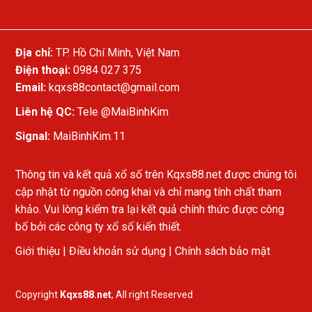
RR88
Địa chỉ:
TP. Hồ Chí Minh, Việt Nam
Điện thoại:
0984 027 375
Email:
kqxs88contact@gmail.com
Liên hệ QC:
Tele
@MaiBinhKim
Signal:
MaiBinhKim.11
Thông tin và kết quả xổ số trên Kqxs88.net được chúng tôi
cập nhật từ nguồn công khai và chỉ mang tính chất tham
khảo. Vui lòng kiểm tra lại kết quả chính thức được công
bố bởi các công ty xổ số kiến thiết.
Giới thiệu
|
Điều khoản sử dụng
|
Chính sách bảo mật
Copyright
Kqxs88.net
, All right Reserved