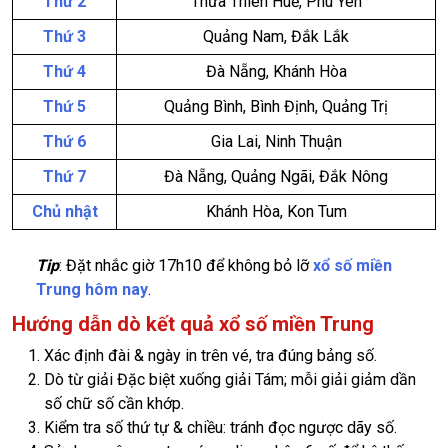
Thứ 2
Thừa Thiên Huế, Phú Yên
Thứ 3
Quảng Nam, Đắk Lắk
Thứ 4
Đà Nẵng, Khánh Hòa
Thứ 5
Quảng Bình, Bình Định, Quảng Trị
Thứ 6
Gia Lai, Ninh Thuận
Thứ 7
Đà Nẵng, Quảng Ngãi, Đắk Nông
Chủ nhật
Khánh Hòa, Kon Tum
Tip
: Đặt nhắc giờ 17h10 để không bỏ lỡ
xổ số miền
Trung hôm nay
.
Hướng dẫn dò kết quả xổ số miền Trung
Xác định đài & ngày in trên vé, tra đúng bảng số.
Dò từ giải Đặc biệt xuống giải Tám; mỗi giải giảm dần
số chữ số cần khớp.
Kiểm tra số thứ tự & chiều: tránh đọc ngược dãy số.