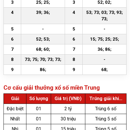
3
25; 25;
3
52; 02;
4
39; 36;
4
53; 73; 03; 73; 93;
73;
5
-
5
-
6
52; 53;
6
15; 75; 25; 25;
7
68; 60;
7
36; 86;
8
73; 75; 70; 73; 73;
8
-
9
86;
9
68;
Cơ cấu giải thưởng xổ số miền Trung
Giải
Số lượng
Giá trị (VNĐ)
Trúng giải khi…
Đặc biệt
01
2 tỷ
Trùng 6 số
Nhất
01
30 triệu
Trùng 5 số
Nhì
01
15 triệu
Trùng 5 số