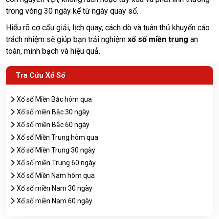
trong vòng 30 ngày kể từ ngày quay số.
Hiểu rõ cơ cấu giải, lịch quay, cách dò và tuân thủ khuyến cáo
trách nhiệm sẽ giúp bạn trải nghiệm
xổ số miền trung
an
toàn, minh bạch và hiệu quả.
Tra Cứu Xổ Số
Xổ số Miền Bắc hôm qua
Xổ số miền Bắc 30 ngày
Xổ số miền Bắc 60 ngày
Xổ số Miền Trung hôm qua
Xổ số Miền Trung 30 ngày
Xổ số miền Trung 60 ngày
Xổ số Miền Nam hôm qua
Xổ số miền Nam 30 ngày
Xổ số miền Nam 60 ngày