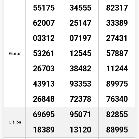
55175
34555
82317
62007
25147
33389
03312
07197
27431
53261
12545
57887
Giải tư
26703
38482
11244
43913
93353
89975
26848
72378
76340
69695
95071
82855
Giải ba
18389
13120
88995