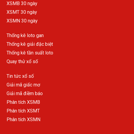
XSMB 30 ngày
XSMT 30 ngày
XSMN 30 ngày
Thống kê loto gan
Thống kê giải đặc biệt
Thống kê tần suất loto
Quay thử xổ số
Tin tức xổ số
Giải mã giấc mơ
Giải mã điềm báo
Phân tích XSMB
Phân tích XSMT
Phân tích XSMN