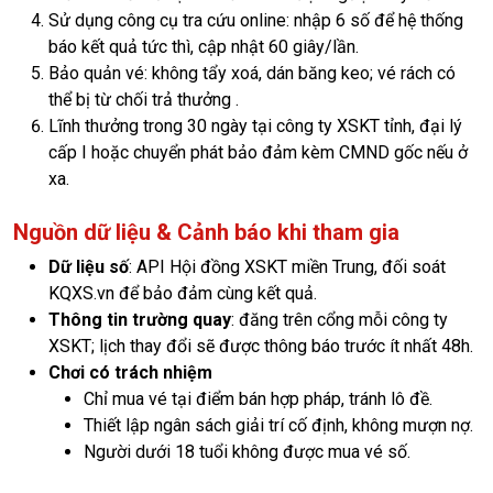
Sử dụng công cụ tra cứu online: nhập 6 số để hệ thống
báo kết quả tức thì, cập nhật 60 giây/lần.
Bảo quản vé: không tẩy xoá, dán băng keo; vé rách có
thể bị từ chối trả thưởng .
Lĩnh thưởng trong 30 ngày tại công ty XSKT tỉnh, đại lý
cấp I hoặc chuyển phát bảo đảm kèm CMND gốc nếu ở
xa.
Nguồn dữ liệu & Cảnh báo khi tham gia
Dữ liệu số
: API Hội đồng XSKT miền Trung, đối soát
KQXS.vn để bảo đảm cùng kết quả.
Thông tin trường quay
: đăng trên cổng mỗi công ty
XSKT; lịch thay đổi sẽ được thông báo trước ít nhất 48h.
Chơi có trách nhiệm
Chỉ mua vé tại điểm bán hợp pháp, tránh lô đề.
Thiết lập ngân sách giải trí cố định, không mượn nợ.
Người dưới 18 tuổi không được mua vé số.