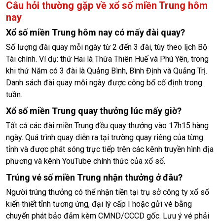
Câu hỏi thường gặp về xổ số miền Trung hôm
nay
Xổ số miền Trung hôm nay có mấy đài quay?
Số lượng đài quay mỗi ngày từ 2 đến 3 đài, tùy theo lịch Bộ
Tài chính. Ví dụ: thứ Hai là Thừa Thiên Huế và Phú Yên, trong
khi thứ Năm có 3 đài là Quảng Bình, Bình Định và Quảng Trị.
Danh sách đài quay mỗi ngày được công bố cố định trong
tuần.
Xổ số miền Trung quay thưởng lúc mấy giờ?
Tất cả các đài miền Trung đều quay thưởng vào 17h15 hàng
ngày. Quá trình quay diễn ra tại trường quay riêng của từng
tỉnh và được phát sóng trực tiếp trên các kênh truyền hình địa
phương và kênh YouTube chính thức của xổ số.
Trúng vé số miền Trung nhận thưởng ở đâu?
Người trúng thưởng có thể nhận tiền tại trụ sở công ty xổ số
kiến thiết tỉnh tương ứng, đại lý cấp I hoặc gửi vé bằng
chuyển phát bảo đảm kèm CMND/CCCD gốc. Lưu ý vé phải