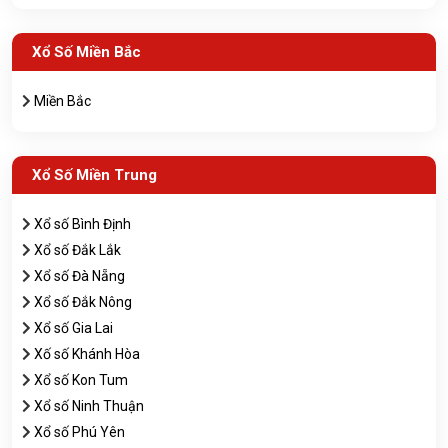
Xổ Số Miền Bắc
Miền Bắc
Xổ Số Miền Trung
Xổ số Bình Định
Xổ số Đắk Lắk
Xổ số Đà Nẵng
Xổ số Đắk Nông
Xổ số Gia Lai
Xố số Khánh Hòa
Xổ số Kon Tum
Xổ số Ninh Thuận
Xổ số Phú Yên