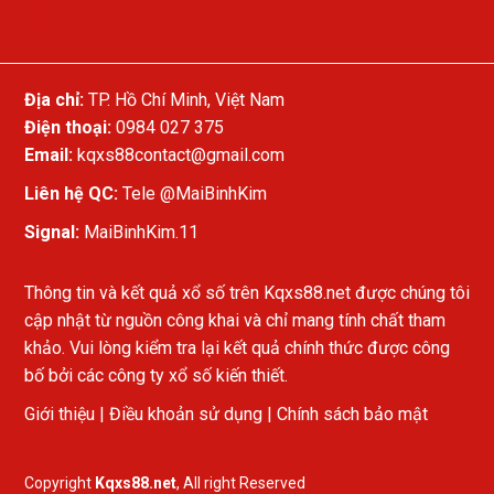
https://555win.blog
https://ev9977.com/
mb88
ao88
RR88
Địa chỉ:
TP. Hồ Chí Minh, Việt Nam
Điện thoại:
0984 027 375
Email:
kqxs88contact@gmail.com
Liên hệ QC:
Tele
@MaiBinhKim
Signal:
MaiBinhKim.11
Thông tin và kết quả xổ số trên Kqxs88.net được chúng tôi
cập nhật từ nguồn công khai và chỉ mang tính chất tham
khảo. Vui lòng kiểm tra lại kết quả chính thức được công
bố bởi các công ty xổ số kiến thiết.
Giới thiệu
|
Điều khoản sử dụng
|
Chính sách bảo mật
Copyright
Kqxs88.net
, All right Reserved