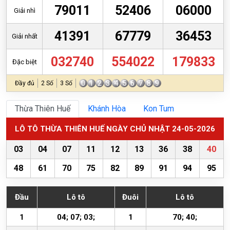
79011
52406
06000
Giải nhì
41391
67779
36453
Giải nhất
032740
554022
179833
Đặc biệt
0
1
2
3
4
5
6
7
8
9
Đầy đủ
2 Số
3 Số
Thừa Thiên Huế
Khánh Hòa
Kon Tum
LÔ TÔ THỪA THIÊN HUẾ NGÀY CHỦ NHẬT 24-05-2026
03
04
07
11
12
13
36
38
40
48
61
70
75
82
89
91
94
95
Đầu
Lô tô
Đuôi
Lô tô
1
04; 07; 03;
1
70; 40;