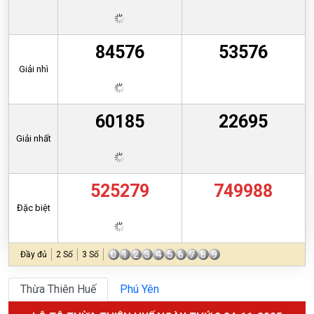
84576
53576
Giải nhì
60185
22695
Giải nhất
525279
749988
Đặc biệt
0
1
2
3
4
5
6
7
8
9
Đầy đủ
2 Số
3 Số
Thừa Thiên Huế
Phú Yên