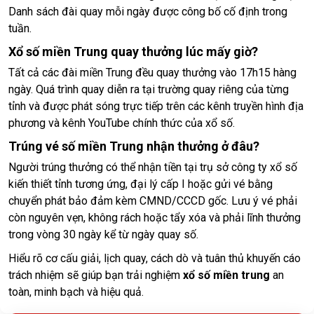
Danh sách đài quay mỗi ngày được công bố cố định trong
tuần.
Xổ số miền Trung quay thưởng lúc mấy giờ?
Tất cả các đài miền Trung đều quay thưởng vào 17h15 hàng
ngày. Quá trình quay diễn ra tại trường quay riêng của từng
tỉnh và được phát sóng trực tiếp trên các kênh truyền hình địa
phương và kênh YouTube chính thức của xổ số.
Trúng vé số miền Trung nhận thưởng ở đâu?
Người trúng thưởng có thể nhận tiền tại trụ sở công ty xổ số
kiến thiết tỉnh tương ứng, đại lý cấp I hoặc gửi vé bằng
chuyển phát bảo đảm kèm CMND/CCCD gốc. Lưu ý vé phải
còn nguyên vẹn, không rách hoặc tẩy xóa và phải lĩnh thưởng
trong vòng 30 ngày kể từ ngày quay số.
Hiểu rõ cơ cấu giải, lịch quay, cách dò và tuân thủ khuyến cáo
trách nhiệm sẽ giúp bạn trải nghiệm
xổ số miền trung
an
toàn, minh bạch và hiệu quả.