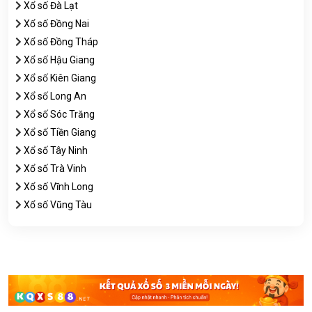
Xổ số Đà Lạt
Xổ số Đồng Nai
Xổ số Đồng Tháp
Xổ số Hậu Giang
Xổ số Kiên Giang
Xổ số Long An
Xổ số Sóc Trăng
Xổ số Tiền Giang
Xổ số Tây Ninh
Xổ số Trà Vinh
Xổ số Vĩnh Long
Xổ số Vũng Tàu