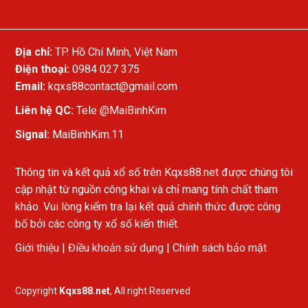
RR88
Địa chỉ:
TP. Hồ Chí Minh, Việt Nam
Điện thoại:
0984 027 375
Email:
kqxs88contact@gmail.com
Liên hệ QC:
Tele
@MaiBinhKim
Signal:
MaiBinhKim.11
Thông tin và kết quả xổ số trên Kqxs88.net được chúng tôi
cập nhật từ nguồn công khai và chỉ mang tính chất tham
khảo. Vui lòng kiểm tra lại kết quả chính thức được công
bố bởi các công ty xổ số kiến thiết.
Giới thiệu
|
Điều khoản sử dụng
|
Chính sách bảo mật
Copyright
Kqxs88.net
, All right Reserved