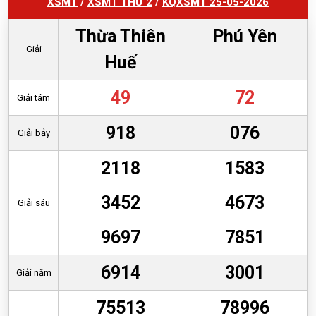
XSMT
/
XSMT THỨ 2
/
KQXSMT 25-05-2026
CỨU
KẾT
Thừa Thiên
Phú Yên
QUẢ
Giải
Huế
PHÂN
TÍCH
49
72
XỔ
Giải tám
SỐ
918
076
Giải bảy
TIN
TỨC
2118
1583
KQXS
3452
4673
THEO
Giải sáu
TỈNH
9697
7851
VĂN
HÓA
6914
3001
Giải năm
GIẢI
TRÍ
75513
78996