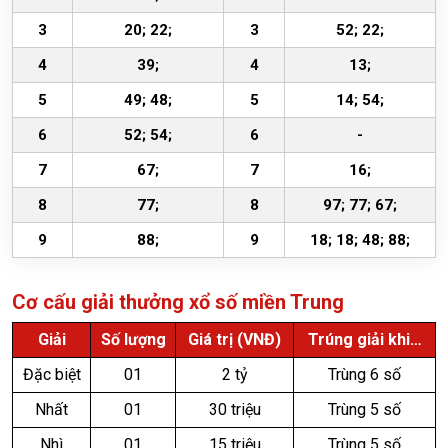
3
20; 22;
3
52; 22;
4
39;
4
13;
5
49; 48;
5
14; 54;
6
52; 54;
6
-
7
67;
7
16;
8
77;
8
97; 77; 67;
9
88;
9
18; 18; 48; 88;
Cơ cấu giải thưởng xổ số miền Trung
Giải
Số lượng
Giá trị (VNĐ)
Trúng giải khi…
Đặc biệt
01
2 tỷ
Trùng 6 số
Nhất
01
30 triệu
Trùng 5 số
Nhì
01
15 triệu
Trùng 5 số