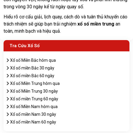
trong vòng 30 ngày kể từ ngày quay số.
Hiểu rõ cơ cấu giải, lịch quay, cách dò và tuân thủ khuyến cáo
trách nhiệm sẽ giúp bạn trải nghiệm
xổ số miền trung
an
toàn, minh bạch và hiệu quả.
Tra Cứu Xổ Số
Xổ số Miền Bắc hôm qua
Xổ số miền Bắc 30 ngày
Xổ số miền Bắc 60 ngày
Xổ số Miền Trung hôm qua
Xổ số Miền Trung 30 ngày
Xổ số miền Trung 60 ngày
Xổ số Miền Nam hôm qua
Xổ số miền Nam 30 ngày
Xổ số miền Nam 60 ngày