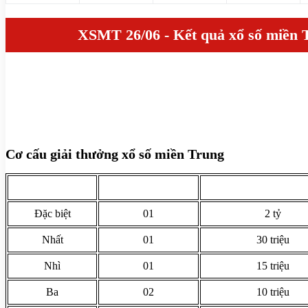
XSMT 26/06 - Kết quả xổ số miền 
Cơ cấu giải thưởng xổ số miền Trung
Giải
Số lượng
Giá trị (VNĐ)
Đặc biệt
01
2 tỷ
Nhất
01
30 triệu
Nhì
01
15 triệu
Ba
02
10 triệu