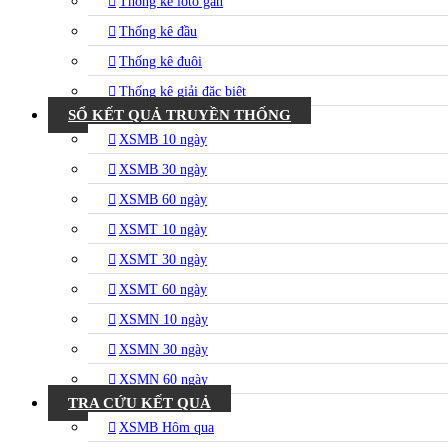
Thống kê loto gan
Thống kê đầu
Thống kê đuôi
Thống kê giải đặc biệt
SỔ KẾT QUẢ TRUYỀN THỐNG
XSMB 10 ngày
XSMB 30 ngày
XSMB 60 ngày
XSMT 10 ngày
XSMT 30 ngày
XSMT 60 ngày
XSMN 10 ngày
XSMN 30 ngày
XSMN 60 ngày
TRA CỨU KẾT QUẢ
XSMB Hôm qua