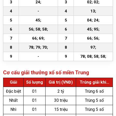
3
24;
3
02; 02;
4
-
4
13;
5
45;
5
04; 24;
6
56; 58; 58;
6
45; 95;
7
66; 69;
7
66; 56;
8
78; 79; 70;
8
97;
9
-
9
78; 08; 58; 58;
Cơ cấu giải thưởng xổ số miền Trung
Giải
Số lượng
Giá trị (VNĐ)
Trúng giải khi…
Đặc biệt
01
2 tỷ
Trùng 6 số
Nhất
01
30 triệu
Trùng 5 số
Nhì
01
15 triệu
Trùng 5 số