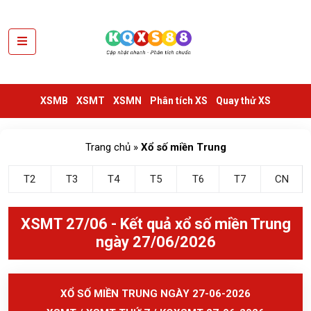
XSMB
XSMT
XSMB
XSMT
XSMN
Phân tích XS
Quay thử XS
XSMN
VIETLOTT
Trang chủ
»
Xổ số miền Trung
THỐNG
T2
T3
T4
T5
T6
T7
CN
KÊ
SỔ
XSMT 27/06 - Kết quả xổ số miền Trung
KẾT
ngày 27/06/2026
QUẢ
TRUYỀN
THỐNG
XỔ SỐ MIỀN TRUNG NGÀY 27-06-2026
TRA