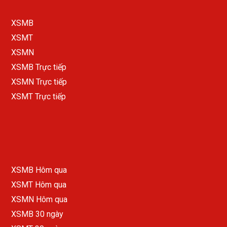
XSMB
XSMT
XSMN
XSMB Trực tiếp
XSMN Trực tiếp
XSMT Trực tiếp
XSMB Hôm qua
XSMT Hôm qua
XSMN Hôm qua
XSMB 30 ngày