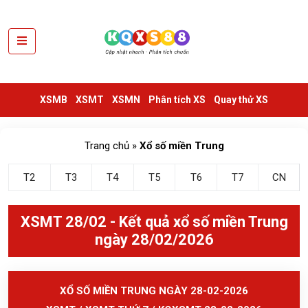
XSMB
XSMT
XSMB
XSMT
XSMN
Phân tích XS
Quay thử XS
XSMN
VIETLOTT
Trang chủ
»
Xổ số miền Trung
THỐNG
T2
T3
T4
T5
T6
T7
CN
KÊ
SỔ
XSMT 28/02 - Kết quả xổ số miền Trung
KẾT
ngày 28/02/2026
QUẢ
TRUYỀN
THỐNG
XỔ SỐ MIỀN TRUNG NGÀY 28-02-2026
TRA