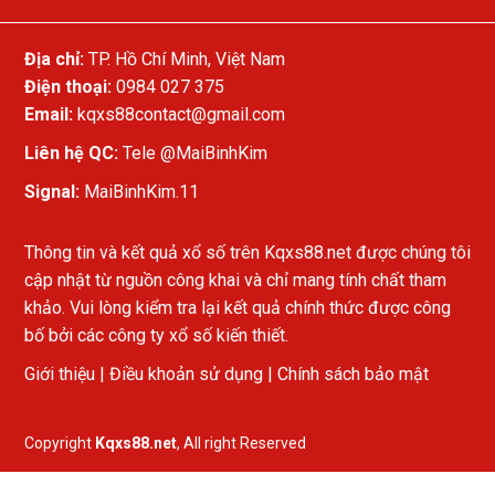
Địa chỉ:
TP. Hồ Chí Minh, Việt Nam
Điện thoại:
0984 027 375
Email:
kqxs88contact@gmail.com
Liên hệ QC:
Tele
@MaiBinhKim
Signal:
MaiBinhKim.11
Thông tin và kết quả xổ số trên Kqxs88.net được chúng tôi
cập nhật từ nguồn công khai và chỉ mang tính chất tham
khảo. Vui lòng kiểm tra lại kết quả chính thức được công
bố bởi các công ty xổ số kiến thiết.
Giới thiệu
|
Điều khoản sử dụng
|
Chính sách bảo mật
Copyright
Kqxs88.net
, All right Reserved
cakhiatv link trực tiếp
33win