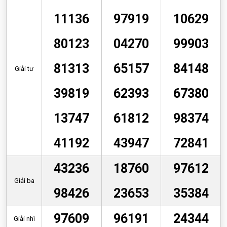
11136
97919
10629
80123
04270
99903
81313
65157
84148
Giải tư
39819
62393
67380
13747
61812
98374
41192
43947
72841
43236
18760
97612
Giải ba
98426
23653
35384
97609
96191
24344
Giải nhì