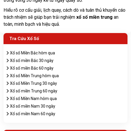
trong vòng 30 ngày kể từ ngày quay số.
Hiểu rõ cơ cấu giải, lịch quay, cách dò và tuân thủ khuyến cáo
trách nhiệm sẽ giúp bạn trải nghiệm
xổ số miền trung
an
toàn, minh bạch và hiệu quả.
Tra Cứu Xổ Số
Xổ số Miền Bắc hôm qua
Xổ số miền Bắc 30 ngày
Xổ số miền Bắc 60 ngày
Xổ số Miền Trung hôm qua
Xổ số Miền Trung 30 ngày
Xổ số miền Trung 60 ngày
Xổ số Miền Nam hôm qua
Xổ số miền Nam 30 ngày
Xổ số miền Nam 60 ngày