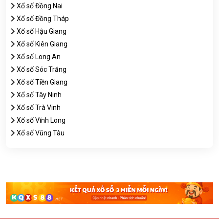
Xổ số Đồng Nai
Xổ số Đồng Tháp
Xổ số Hậu Giang
Xổ số Kiên Giang
Xổ số Long An
Xổ số Sóc Trăng
Xổ số Tiền Giang
Xổ số Tây Ninh
Xổ số Trà Vinh
Xổ số Vĩnh Long
Xổ số Vũng Tàu