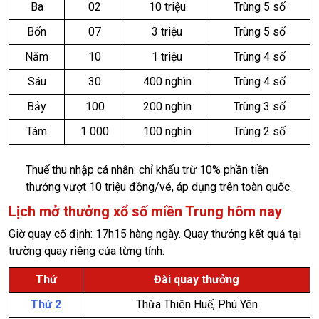
Ba
02
10 triệu
Trùng 5 số
Bốn
07
3 triệu
Trùng 5 số
Năm
10
1 triệu
Trùng 4 số
Sáu
30
400 nghìn
Trùng 4 số
Bảy
100
200 nghìn
Trùng 3 số
Tám
1 000
100 nghìn
Trùng 2 số
Thuế thu nhập cá nhân: chỉ khấu trừ 10% phần tiền
thưởng vượt 10 triệu đồng/vé, áp dụng trên toàn quốc.
Lịch mở thưởng xổ số miền Trung hôm nay
Giờ quay cố định: 17h15 hàng ngày. Quay thưởng kết quả tại
trường quay riêng của từng tỉnh.
Thứ
Đài quay thưởng
Thứ 2
Thừa Thiên Huế, Phú Yên