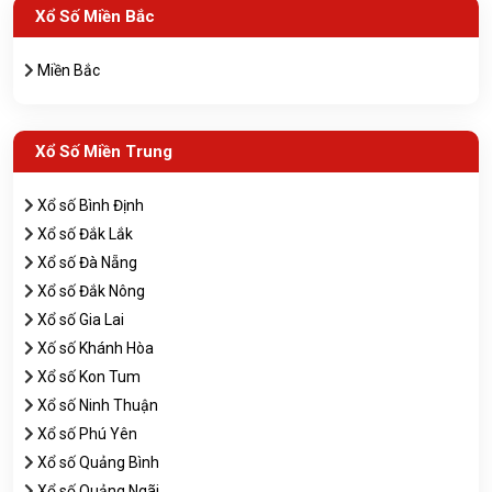
Xổ Số Miền Bắc
Miền Bắc
Xổ Số Miền Trung
Xổ số Bình Định
Xổ số Đắk Lắk
Xổ số Đà Nẵng
Xổ số Đắk Nông
Xổ số Gia Lai
Xố số Khánh Hòa
Xổ số Kon Tum
Xổ số Ninh Thuận
Xổ số Phú Yên
Xổ số Quảng Bình
Xổ số Quảng Ngãi