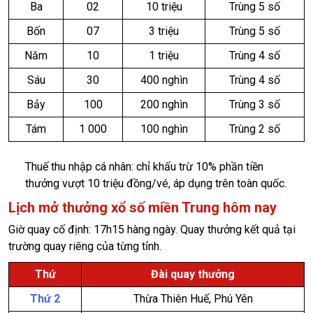
Ba
02
10 triệu
Trùng 5 số
Bốn
07
3 triệu
Trùng 5 số
Năm
10
1 triệu
Trùng 4 số
Sáu
30
400 nghìn
Trùng 4 số
Bảy
100
200 nghìn
Trùng 3 số
Tám
1 000
100 nghìn
Trùng 2 số
Thuế thu nhập cá nhân: chỉ khấu trừ 10% phần tiền
thưởng vượt 10 triệu đồng/vé, áp dụng trên toàn quốc.
Lịch mở thưởng xổ số miền Trung hôm nay
Giờ quay cố định: 17h15 hàng ngày. Quay thưởng kết quả tại
trường quay riêng của từng tỉnh.
Thứ
Đài quay thưởng
Thứ 2
Thừa Thiên Huế, Phú Yên