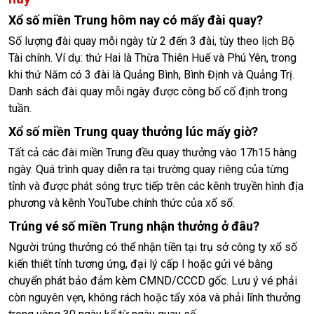
Xổ số miền Trung hôm nay có mấy đài quay?
Số lượng đài quay mỗi ngày từ 2 đến 3 đài, tùy theo lịch Bộ
Tài chính. Ví dụ: thứ Hai là Thừa Thiên Huế và Phú Yên, trong
khi thứ Năm có 3 đài là Quảng Bình, Bình Định và Quảng Trị.
Danh sách đài quay mỗi ngày được công bố cố định trong
tuần.
Xổ số miền Trung quay thưởng lúc mấy giờ?
Tất cả các đài miền Trung đều quay thưởng vào 17h15 hàng
ngày. Quá trình quay diễn ra tại trường quay riêng của từng
tỉnh và được phát sóng trực tiếp trên các kênh truyền hình địa
phương và kênh YouTube chính thức của xổ số.
Trúng vé số miền Trung nhận thưởng ở đâu?
Người trúng thưởng có thể nhận tiền tại trụ sở công ty xổ số
kiến thiết tỉnh tương ứng, đại lý cấp I hoặc gửi vé bằng
chuyển phát bảo đảm kèm CMND/CCCD gốc. Lưu ý vé phải
còn nguyên vẹn, không rách hoặc tẩy xóa và phải lĩnh thưởng