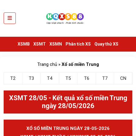
XSMB
XSMT
XSMB
XSMT
XSMN
Phân tích XS
Quay thử XS
XSMN
VIETLOTT
Trang chủ
»
Xổ số miền Trung
THỐNG
T2
T3
T4
T5
T6
T7
CN
KÊ
SỔ
XSMT 28/05 - Kết quả xổ số miền Trung
KẾT
ngày 28/05/2026
QUẢ
TRUYỀN
THỐNG
XỔ SỐ MIỀN TRUNG NGÀY 28-05-2026
TRA