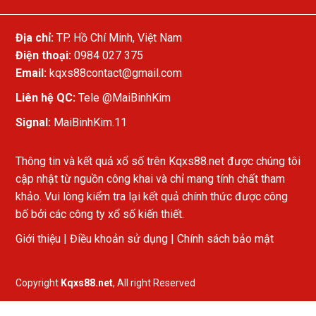
Địa chỉ:
TP. Hồ Chí Minh, Việt Nam
Điện thoại:
0984 027 375
Email:
kqxs88contact@gmail.com
Liên hệ QC:
Tele
@MaiBinhKim
Signal:
MaiBinhKim.11
Thông tin và kết quả xổ số trên Kqxs88.net được chúng tôi
cập nhật từ nguồn công khai và chỉ mang tính chất tham
khảo. Vui lòng kiểm tra lại kết quả chính thức được công
bố bởi các công ty xổ số kiến thiết.
Giới thiệu
|
Điều khoản sử dụng
|
Chính sách bảo mật
Copyright
Kqxs88.net
, All right Reserved
cakhiatv link trực tiếp
33win