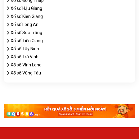
Xổ số Đồng Tháp
Xổ số Hậu Giang
Xổ số Kiên Giang
Xổ số Long An
Xổ số Sóc Trăng
Xổ số Tiền Giang
Xổ số Tây Ninh
Xổ số Trà Vinh
Xổ số Vĩnh Long
Xổ số Vũng Tàu