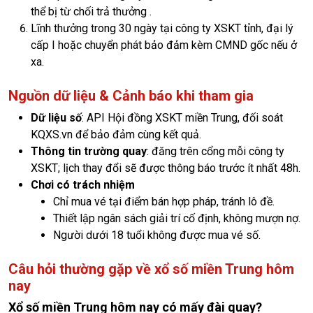
thể bị từ chối trả thưởng .
Lĩnh thưởng trong 30 ngày tại công ty XSKT tỉnh, đại lý
cấp I hoặc chuyển phát bảo đảm kèm CMND gốc nếu ở
xa.
Nguồn dữ liệu & Cảnh báo khi tham gia
Dữ liệu số
: API Hội đồng XSKT miền Trung, đối soát
KQXS.vn để bảo đảm cùng kết quả.
Thông tin trường quay
: đăng trên cổng mỗi công ty
XSKT; lịch thay đổi sẽ được thông báo trước ít nhất 48h.
Chơi có trách nhiệm
Chỉ mua vé tại điểm bán hợp pháp, tránh lô đề.
Thiết lập ngân sách giải trí cố định, không mượn nợ.
Người dưới 18 tuổi không được mua vé số.
Câu hỏi thường gặp về xổ số miền Trung hôm
nay
Xổ số miền Trung hôm nay có mấy đài quay?