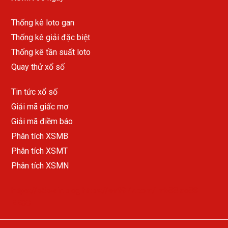
Thống kê loto gan
Thống kê giải đặc biệt
Thống kê tần suất loto
Quay thử xổ số
Tin tức xổ số
Giải mã giấc mơ
Giải mã điềm báo
Phân tích XSMB
Phân tích XSMT
Phân tích XSMN
https://555win.blog
https://ev9977.com/
mb88
ao88
RR88