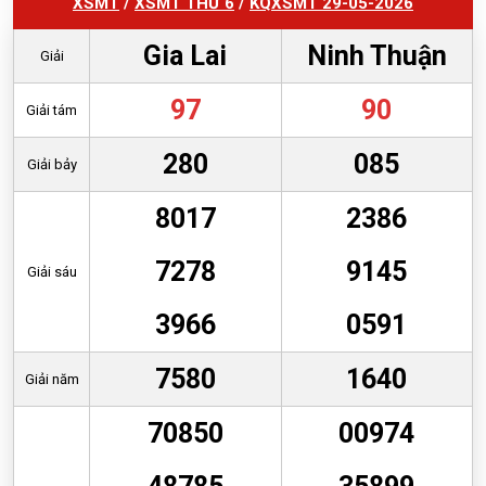
XSMT
/
XSMT THỨ 6
/
KQXSMT 29-05-2026
CỨU
KẾT
Gia Lai
Ninh Thuận
QUẢ
Giải
PHÂN
97
90
Giải tám
TÍCH
XỔ
280
085
Giải bảy
SỐ
8017
2386
TIN
TỨC
7278
9145
Giải sáu
KQXS
THEO
3966
0591
TỈNH
7580
1640
Giải năm
VĂN
HÓA
70850
00974
GIẢI
TRÍ