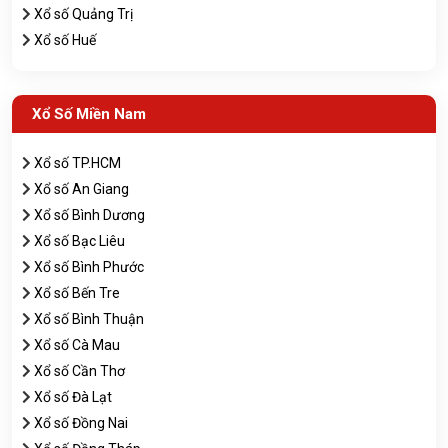
Xổ số Quảng Trị
Xổ số Huế
Xổ Số Miền Nam
Xổ số TP.HCM
Xổ số An Giang
Xổ số Bình Dương
Xổ số Bạc Liêu
Xổ số Bình Phước
Xổ số Bến Tre
Xổ số Bình Thuận
Xổ số Cà Mau
Xổ số Cần Thơ
Xổ số Đà Lạt
Xổ số Đồng Nai