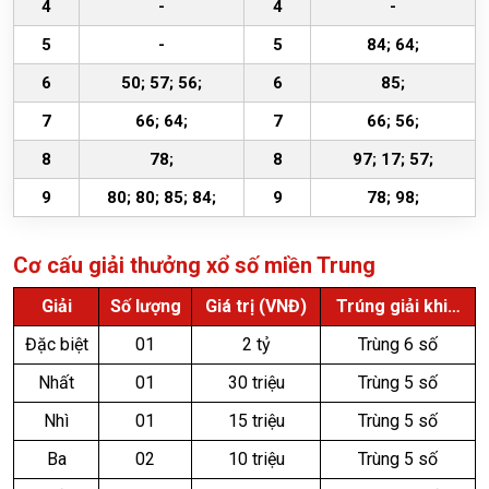
4
-
4
-
5
-
5
84; 64;
6
50; 57; 56;
6
85;
7
66; 64;
7
66; 56;
8
78;
8
97; 17; 57;
9
80; 80; 85; 84;
9
78; 98;
Cơ cấu giải thưởng xổ số miền Trung
Giải
Số lượng
Giá trị (VNĐ)
Trúng giải khi…
Đặc biệt
01
2 tỷ
Trùng 6 số
Nhất
01
30 triệu
Trùng 5 số
Nhì
01
15 triệu
Trùng 5 số
Ba
02
10 triệu
Trùng 5 số