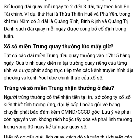
Số lượng đài quay mỗi ngày từ 2 đến 3 đài, tùy theo lịch Bộ
Tài chính. Ví dụ: thứ Hai là Thừa Thiên Huế và Phú Yên, trong
khi thứ Năm có 3 đài là Quảng Bình, Bình Định và Quảng Trị.
Danh sách đài quay mỗi ngày được công bố cố định trong
tuần.
Xổ số miền Trung quay thưởng lúc mấy giờ?
Tất cả các đài miền Trung đều quay thưởng vào 17h15 hàng
ngày. Quá trình quay diễn ra tại trường quay riêng của từng
tỉnh và được phát sóng trực tiếp trên các kênh truyền hình địa
phương và kênh YouTube chính thức của xổ số.
Trúng vé số miền Trung nhận thưởng ở đâu?
Người trúng thưởng có thể nhận tiền tại trụ sở công ty xổ số
kiến thiết tỉnh tương ứng, đại lý cấp I hoặc gửi vé bằng
chuyển phát bảo đảm kèm CMND/CCCD gốc. Lưu ý vé phải
còn nguyên vẹn, không rách hoặc tẩy xóa và phải lĩnh thưởng
trong vòng 30 ngày kể từ ngày quay số.
Hiểu rõ cơ cấu giải, lịch quay, cách dò và tuân thủ khuyến cáo