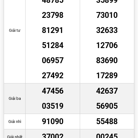
48785
35899
23798
73010
81291
32633
Giải tư
51284
12706
06957
83690
27492
17289
47456
42637
Giải ba
03519
56905
91090
55488
Giải nhì
37002
00245
Giải nhất