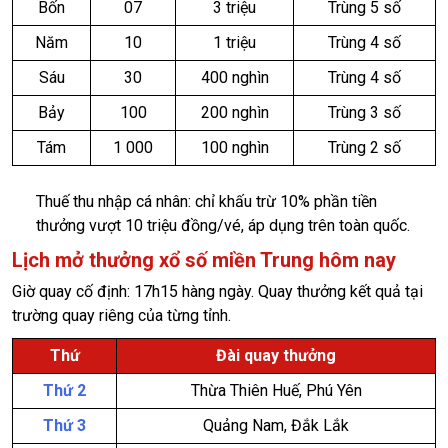
Bốn
07
3 triệu
Trùng 5 số
Năm
10
1 triệu
Trùng 4 số
Sáu
30
400 nghìn
Trùng 4 số
Bảy
100
200 nghìn
Trùng 3 số
Tám
1 000
100 nghìn
Trùng 2 số
Thuế thu nhập cá nhân: chỉ khấu trừ 10% phần tiền
thưởng vượt 10 triệu đồng/vé, áp dụng trên toàn quốc.
Lịch mở thưởng xổ số miền Trung hôm nay
Giờ quay cố định: 17h15 hàng ngày. Quay thưởng kết quả tại
trường quay riêng của từng tỉnh.
Thứ
Đài quay thưởng
Thứ 2
Thừa Thiên Huế, Phú Yên
Thứ 3
Quảng Nam, Đắk Lắk