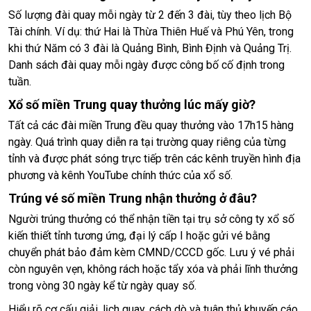
Số lượng đài quay mỗi ngày từ 2 đến 3 đài, tùy theo lịch Bộ
Tài chính. Ví dụ: thứ Hai là Thừa Thiên Huế và Phú Yên, trong
khi thứ Năm có 3 đài là Quảng Bình, Bình Định và Quảng Trị.
Danh sách đài quay mỗi ngày được công bố cố định trong
tuần.
Xổ số miền Trung quay thưởng lúc mấy giờ?
Tất cả các đài miền Trung đều quay thưởng vào 17h15 hàng
ngày. Quá trình quay diễn ra tại trường quay riêng của từng
tỉnh và được phát sóng trực tiếp trên các kênh truyền hình địa
phương và kênh YouTube chính thức của xổ số.
Trúng vé số miền Trung nhận thưởng ở đâu?
Người trúng thưởng có thể nhận tiền tại trụ sở công ty xổ số
kiến thiết tỉnh tương ứng, đại lý cấp I hoặc gửi vé bằng
chuyển phát bảo đảm kèm CMND/CCCD gốc. Lưu ý vé phải
còn nguyên vẹn, không rách hoặc tẩy xóa và phải lĩnh thưởng
trong vòng 30 ngày kể từ ngày quay số.
Hiểu rõ cơ cấu giải, lịch quay, cách dò và tuân thủ khuyến cáo