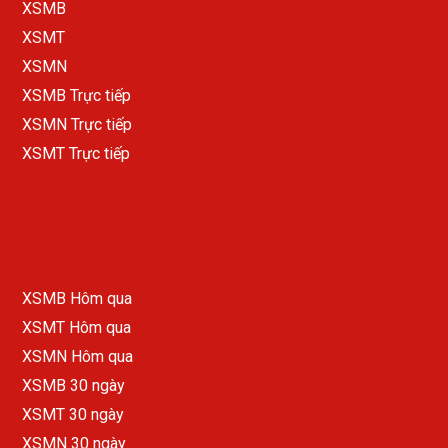
XSMB
XSMT
XSMN
XSMB Trực tiếp
XSMN Trực tiếp
XSMT Trực tiếp
XSMB Hôm qua
XSMT Hôm qua
XSMN Hôm qua
XSMB 30 ngày
XSMT 30 ngày
XSMN 30 ngày