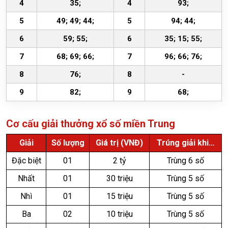
4
35;
4
93;
5
49; 49; 44;
5
94; 44;
6
59; 55;
6
35; 15; 55;
7
68; 69; 66;
7
96; 66; 76;
8
76;
8
-
9
82;
9
68;
Cơ cấu giải thưởng xổ số miền Trung
Giải
Số lượng
Giá trị (VNĐ)
Trúng giải khi…
Đặc biệt
01
2 tỷ
Trùng 6 số
Nhất
01
30 triệu
Trùng 5 số
Nhì
01
15 triệu
Trùng 5 số
Ba
02
10 triệu
Trùng 5 số