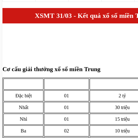
XSMT 31/03 - Kết quả xổ số miền 
Cơ cấu giải thưởng xổ số miền Trung
Giải
Số lượng
Giá trị (VNĐ)
Đặc biệt
01
2 tỷ
Nhất
01
30 triệu
Nhì
01
15 triệu
Ba
02
10 triệu