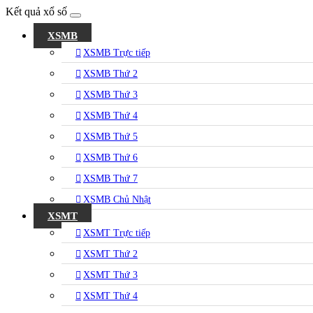
Kết quả xổ số
XSMB
XSMB Trực tiếp
XSMB Thứ 2
XSMB Thứ 3
XSMB Thứ 4
XSMB Thứ 5
XSMB Thứ 6
XSMB Thứ 7
XSMB Chủ Nhật
XSMT
XSMT Trực tiếp
XSMT Thứ 2
XSMT Thứ 3
XSMT Thứ 4