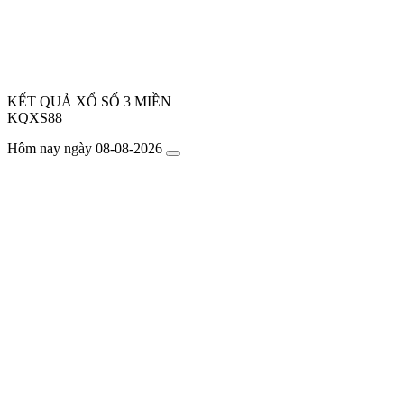
KẾT QUẢ XỔ SỐ 3 MIỀN
KQXS88
Hôm nay ngày 08-08-2026