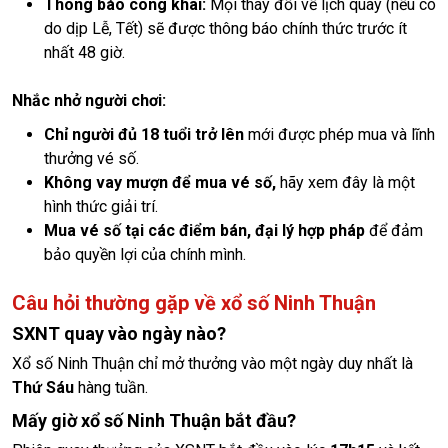
Thông báo công khai:
Mọi thay đổi về lịch quay (nếu có
do dịp Lễ, Tết) sẽ được thông báo chính thức trước ít
nhất 48 giờ.
Nhắc nhở người chơi:
Chỉ người đủ 18 tuổi trở lên
mới được phép mua và lĩnh
thưởng vé số.
Không vay mượn để mua vé số,
hãy xem đây là một
hình thức giải trí.
Mua vé số tại các điểm bán, đại lý hợp pháp
để đảm
bảo quyền lợi của chính mình.
Câu hỏi thường gặp về xổ số Ninh Thuận
SXNT quay vào ngày nào?
Xổ số Ninh Thuận chỉ mở thưởng vào một ngày duy nhất là
Thứ Sáu
hàng tuần.
Mấy giờ xổ số Ninh Thuận bắt đầu?