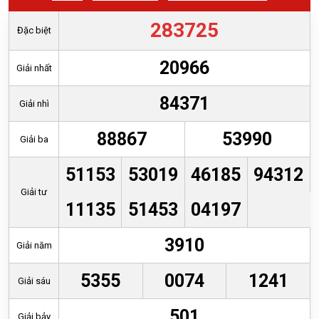
CỨU
KẾT
283725
Đặc biệt
QUẢ
20966
PHÂN
Giải nhất
TÍCH
XỔ
84371
Giải nhì
SỐ
88867
53990
Giải ba
TIN
TỨC
51153
53019
46185
94312
KQXS
Giải tư
THEO
11135
51453
04197
TỈNH
3910
Giải năm
VĂN
HÓA
5355
0074
1241
GIẢI
Giải sáu
TRÍ
501
Giải bảy