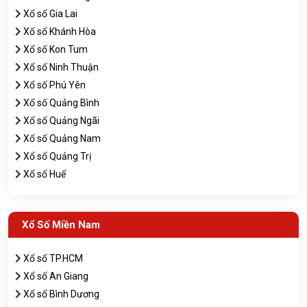
Xổ số Gia Lai
Xố số Khánh Hòa
Xổ số Kon Tum
Xổ số Ninh Thuận
Xổ số Phú Yên
Xổ số Quảng Bình
Xổ số Quảng Ngãi
Xổ số Quảng Nam
Xổ số Quảng Trị
Xổ số Huế
Xổ Số Miền Nam
Xổ số TP.HCM
Xổ số An Giang
Xổ số Bình Dương