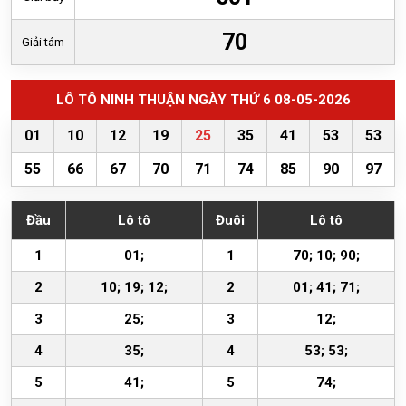
70
Giải tám
LÔ TÔ NINH THUẬN NGÀY THỨ 6 08-05-2026
01
10
12
19
25
35
41
53
53
55
66
67
70
71
74
85
90
97
Đầu
Lô tô
Đuôi
Lô tô
1
01;
1
70; 10; 90;
2
10; 19; 12;
2
01; 41; 71;
3
25;
3
12;
4
35;
4
53; 53;
5
41;
5
74;