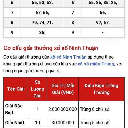
6
55; 53; 53;
6
55; 85; 35; 25;
7
67; 66;
7
66;
8
70; 74; 71;
8
97; 67;
9
85;
9
-
Cơ cấu giải thưởng xổ số Ninh Thuận
Cơ cấu giải thưởng của
xổ số Ninh Thuận
áp dụng theo
khung giải thưởng chung của khu vực
xổ số miền Trung
, với
hàng ngàn giải thưởng giá trị.
Số
Giá Trị Mỗi
Điều Kiện Trúng
Tên Giải
Lượng
Giải (VNĐ)
Thưởng
Giải
Giải Đặc
1
2.000.000.000
Trùng 6 chữ số
Biệt
Giải Nhất
10
30.000.000
Trùng 5 chữ số