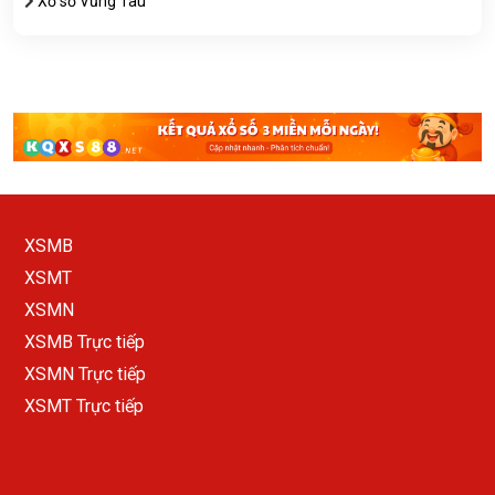
Xổ số Vũng Tàu
XSMB
XSMT
XSMN
XSMB Trực tiếp
XSMN Trực tiếp
XSMT Trực tiếp