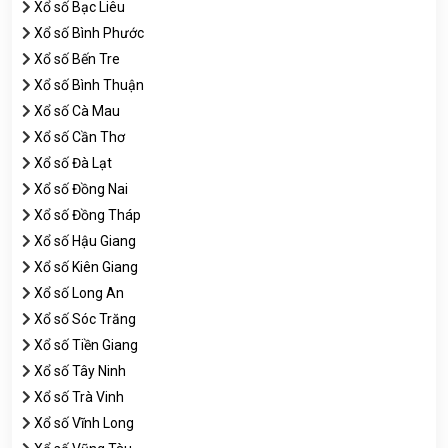
Xổ số Bạc Liêu
Xổ số Bình Phước
Xổ số Bến Tre
Xổ số Bình Thuận
Xổ số Cà Mau
Xổ số Cần Thơ
Xổ số Đà Lạt
Xổ số Đồng Nai
Xổ số Đồng Tháp
Xổ số Hậu Giang
Xổ số Kiên Giang
Xổ số Long An
Xổ số Sóc Trăng
Xổ số Tiền Giang
Xổ số Tây Ninh
Xổ số Trà Vinh
Xổ số Vĩnh Long