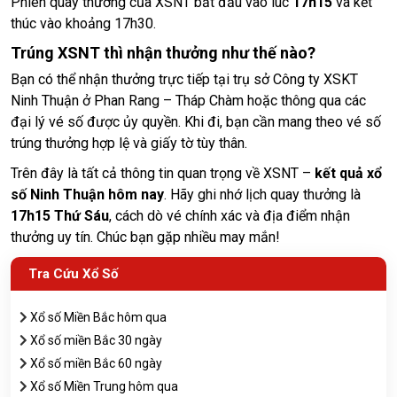
Phiên quay thưởng của XSNT bắt đầu vào lúc
17h15
và kết
thúc vào khoảng 17h30.
Trúng XSNT thì nhận thưởng như thế nào?
Bạn có thể nhận thưởng trực tiếp tại trụ sở Công ty XSKT
Ninh Thuận ở Phan Rang – Tháp Chàm hoặc thông qua các
đại lý vé số được ủy quyền. Khi đi, bạn cần mang theo vé số
trúng thưởng hợp lệ và giấy tờ tùy thân.
Trên đây là tất cả thông tin quan trọng về
XSNT –
kết quả xổ
số Ninh Thuận hôm nay
. Hãy ghi nhớ lịch quay thưởng là
17h15 Thứ Sáu
, cách dò vé chính xác và địa điểm nhận
thưởng uy tín. Chúc bạn gặp nhiều may mắn!
Tra Cứu Xổ Số
Xổ số Miền Bắc hôm qua
Xổ số miền Bắc 30 ngày
Xổ số miền Bắc 60 ngày
Xổ số Miền Trung hôm qua