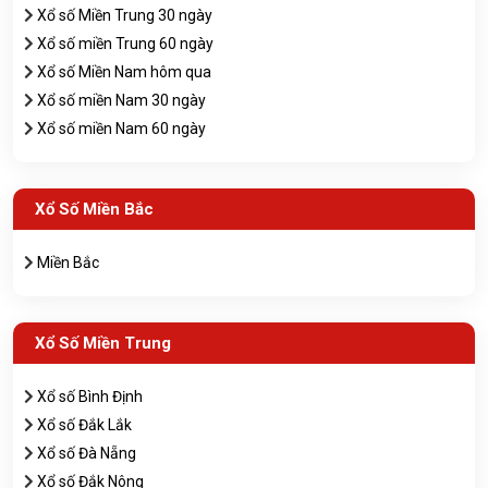
Xổ số Miền Trung 30 ngày
Xổ số miền Trung 60 ngày
Xổ số Miền Nam hôm qua
Xổ số miền Nam 30 ngày
Xổ số miền Nam 60 ngày
Xổ Số Miền Bắc
Miền Bắc
Xổ Số Miền Trung
Xổ số Bình Định
Xổ số Đắk Lắk
Xổ số Đà Nẵng
Xổ số Đắk Nông