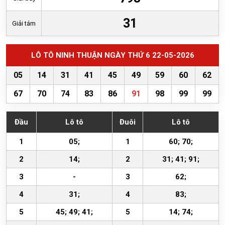
31
Giải tám
LÔ TÔ NINH THUẬN NGÀY THỨ 6 22-05-2026
05
14
31
41
45
49
59
60
62
67
70
74
83
86
91
98
99
99
Đầu
Lô tô
Đuôi
Lô tô
1
05;
1
60; 70;
2
14;
2
31; 41; 91;
3
-
3
62;
4
31;
4
83;
5
45; 49; 41;
5
14; 74;