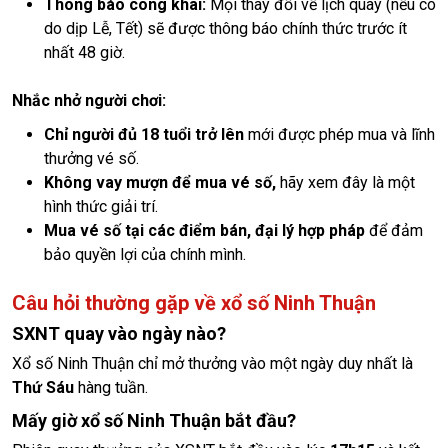
Thông báo công khai:
Mọi thay đổi về lịch quay (nếu có
do dịp Lễ, Tết) sẽ được thông báo chính thức trước ít
nhất 48 giờ.
Nhắc nhở người chơi:
Chỉ người đủ 18 tuổi trở lên
mới được phép mua và lĩnh
thưởng vé số.
Không vay mượn để mua vé số,
hãy xem đây là một
hình thức giải trí.
Mua vé số tại các điểm bán, đại lý hợp pháp
để đảm
bảo quyền lợi của chính mình.
Câu hỏi thường gặp về xổ số Ninh Thuận
SXNT quay vào ngày nào?
Xổ số Ninh Thuận chỉ mở thưởng vào một ngày duy nhất là
Thứ Sáu
hàng tuần.
Mấy giờ xổ số Ninh Thuận bắt đầu?