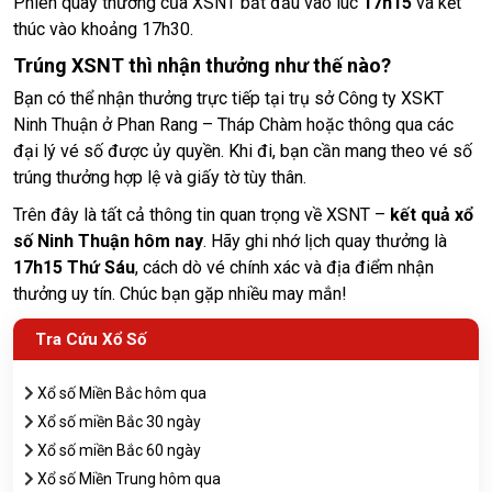
Phiên quay thưởng của XSNT bắt đầu vào lúc
17h15
và kết
thúc vào khoảng 17h30.
Trúng XSNT thì nhận thưởng như thế nào?
Bạn có thể nhận thưởng trực tiếp tại trụ sở Công ty XSKT
Ninh Thuận ở Phan Rang – Tháp Chàm hoặc thông qua các
đại lý vé số được ủy quyền. Khi đi, bạn cần mang theo vé số
trúng thưởng hợp lệ và giấy tờ tùy thân.
Trên đây là tất cả thông tin quan trọng về
XSNT –
kết quả xổ
số Ninh Thuận hôm nay
. Hãy ghi nhớ lịch quay thưởng là
17h15 Thứ Sáu
, cách dò vé chính xác và địa điểm nhận
thưởng uy tín. Chúc bạn gặp nhiều may mắn!
Tra Cứu Xổ Số
Xổ số Miền Bắc hôm qua
Xổ số miền Bắc 30 ngày
Xổ số miền Bắc 60 ngày
Xổ số Miền Trung hôm qua