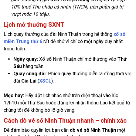
10% thuế Thu nhập cá nhân (TNCN) trên phần giá trị
vượt mốc 10 triệu.
Lịch mở thưởng SXNT
Lịch quay thưởng của đài Ninh Thuận trong hệ thống
xổ số
miền Trung thứ 6
rất dễ nhớ vì chỉ có một ngày duy nhất
trong tuần.
Ngày quay:
Xổ số Ninh Thuận chỉ mở thưởng vào
Thứ
Sáu
hàng tuần.
Quay cùng đài:
Phiên quay thưởng diễn ra đồng thời với
đài
Gia Lai
(
XSGL
).
Mẹo hay:
Hãy đặt lịch nhắc nhở trên điện thoại vào lúc
17h10 mỗi Thứ Sáu hoặc đăng ký nhận thông báo kết quả từ
chúng tôi để không bỏ lỡ giờ vàng.
Cách dò vé số Ninh Thuận nhanh – chính xác
Để đảm bảo quyền lợi, bạn cần
dò vé số Ninh Thuận
một