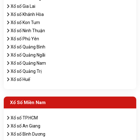
Xổ số Gia Lai
Xố số Khánh Hòa
Xổ số Kon Tum
Xổ số Ninh Thuận
Xổ số Phú Yên
Xổ số Quảng Bình
Xổ số Quảng Ngãi
Xổ số Quảng Nam
Xổ số Quảng Trị
Xổ số Huế
Xổ Số Miền Nam
Xổ số TP.HCM
Xổ số An Giang
Xổ số Bình Dương