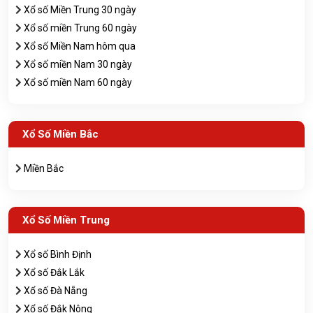
Xổ số Miền Trung 30 ngày
Xổ số miền Trung 60 ngày
Xổ số Miền Nam hôm qua
Xổ số miền Nam 30 ngày
Xổ số miền Nam 60 ngày
Xổ Số Miền Bắc
Miền Bắc
Xổ Số Miền Trung
Xổ số Bình Định
Xổ số Đắk Lắk
Xổ số Đà Nẵng
Xổ số Đắk Nông