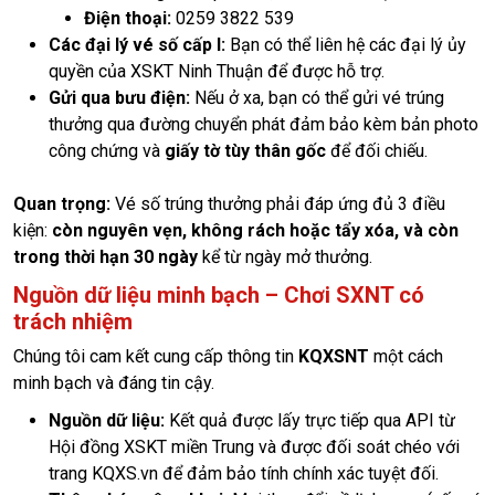
Điện thoại:
0259 3822 539
Các đại lý vé số cấp I:
Bạn có thể liên hệ các đại lý ủy
quyền của XSKT Ninh Thuận để được hỗ trợ.
Gửi qua bưu điện:
Nếu ở xa, bạn có thể gửi vé trúng
thưởng qua đường chuyển phát đảm bảo kèm bản photo
công chứng và
giấy tờ tùy thân gốc
để đối chiếu.
Quan trọng:
Vé số trúng thưởng phải đáp ứng đủ 3 điều
kiện:
còn nguyên vẹn, không rách hoặc tẩy xóa, và còn
trong thời hạn 30 ngày
kể từ ngày mở thưởng.
Nguồn dữ liệu minh bạch – Chơi SXNT có
trách nhiệm
Chúng tôi cam kết cung cấp thông tin
KQXSNT
một cách
minh bạch và đáng tin cậy.
Nguồn dữ liệu:
Kết quả được lấy trực tiếp qua API từ
Hội đồng XSKT miền Trung và được đối soát chéo với
trang KQXS.vn để đảm bảo tính chính xác tuyệt đối.