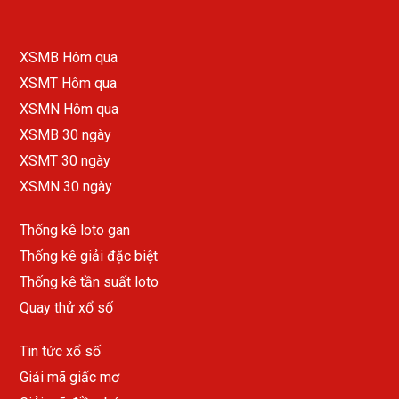
XSMB Hôm qua
XSMT Hôm qua
XSMN Hôm qua
XSMB 30 ngày
XSMT 30 ngày
XSMN 30 ngày
Thống kê loto gan
Thống kê giải đặc biệt
Thống kê tần suất loto
Quay thử xổ số
Tin tức xổ số
Giải mã giấc mơ