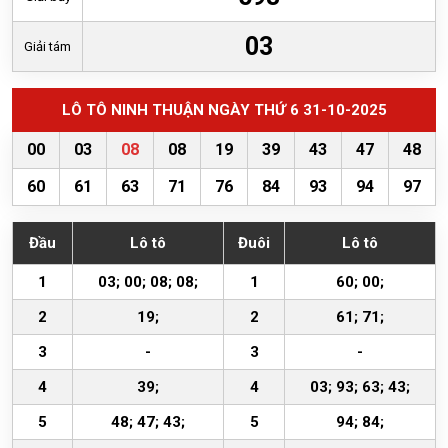
03
Giải tám
LÔ TÔ NINH THUẬN NGÀY THỨ 6 31-10-2025
00
03
08
08
19
39
43
47
48
60
61
63
71
76
84
93
94
97
Đầu
Lô tô
Đuôi
Lô tô
1
03; 00; 08; 08;
1
60; 00;
2
19;
2
61; 71;
3
-
3
-
4
39;
4
03; 93; 63; 43;
5
48; 47; 43;
5
94; 84;