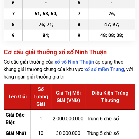
6
-
6
-
7
61; 63; 60;
7
76;
8
76; 71;
8
47; 97;
9
84;
9
48; 08; 08;
Cơ cấu giải thưởng xổ số Ninh Thuận
Cơ cấu giải thưởng của
xổ số Ninh Thuận
áp dụng theo
khung giải thưởng chung của khu vực
xổ số miền Trung
, với
hàng ngàn giải thưởng giá trị.
Số
Giá Trị Mỗi
Điều Kiện Trúng
Tên Giải
Lượng
Giải (VNĐ)
Thưởng
Giải
Giải Đặc
1
2.000.000.000
Trùng 6 chữ số
Biệt
Giải Nhất
10
30.000.000
Trùng 5 chữ số