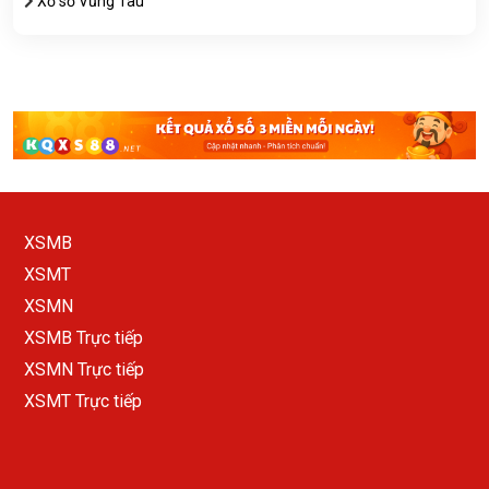
Xổ số Vũng Tàu
XSMB
XSMT
XSMN
XSMB Trực tiếp
XSMN Trực tiếp
XSMT Trực tiếp