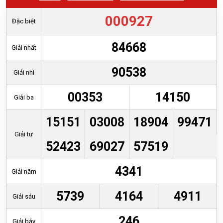
CỨU
KẾT
000927
Đặc biệt
QUẢ
84668
PHÂN
Giải nhất
TÍCH
XỔ
90538
Giải nhì
SỐ
00353
14150
Giải ba
TIN
TỨC
15151
03008
18904
99471
KQXS
Giải tư
THEO
52423
69027
57519
TỈNH
4341
Giải năm
VĂN
HÓA
5739
4164
4911
GIẢI
Giải sáu
TRÍ
246
Giải bảy