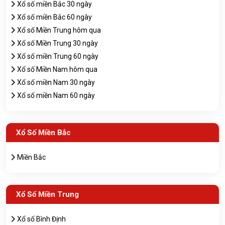
Xổ số miền Bắc 30 ngày
Xổ số miền Bắc 60 ngày
Xổ số Miền Trung hôm qua
Xổ số Miền Trung 30 ngày
Xổ số miền Trung 60 ngày
Xổ số Miền Nam hôm qua
Xổ số miền Nam 30 ngày
Xổ số miền Nam 60 ngày
Xổ Số Miền Bắc
Miền Bắc
Xổ Số Miền Trung
Xổ số Bình Định