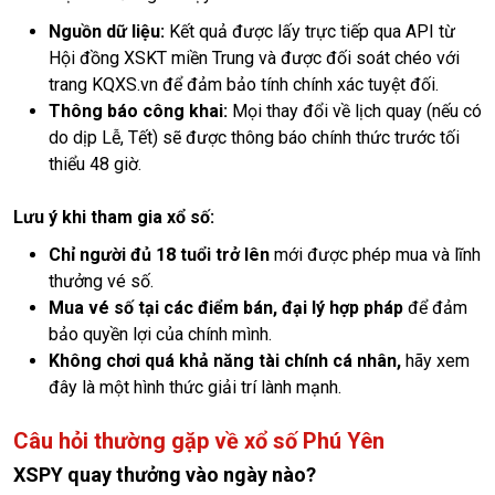
Nguồn dữ liệu:
Kết quả được lấy trực tiếp qua API từ
Hội đồng XSKT miền Trung và được đối soát chéo với
trang KQXS.vn để đảm bảo tính chính xác tuyệt đối.
Thông báo công khai:
Mọi thay đổi về lịch quay (nếu có
do dịp Lễ, Tết) sẽ được thông báo chính thức trước tối
thiểu 48 giờ.
Lưu ý khi tham gia xổ số:
Chỉ người đủ 18 tuổi trở lên
mới được phép mua và lĩnh
thưởng vé số.
Mua vé số tại các điểm bán, đại lý hợp pháp
để đảm
bảo quyền lợi của chính mình.
Không chơi quá khả năng tài chính cá nhân,
hãy xem
đây là một hình thức giải trí lành mạnh.
Câu hỏi thường gặp về xổ số Phú Yên
XSPY quay thưởng vào ngày nào?