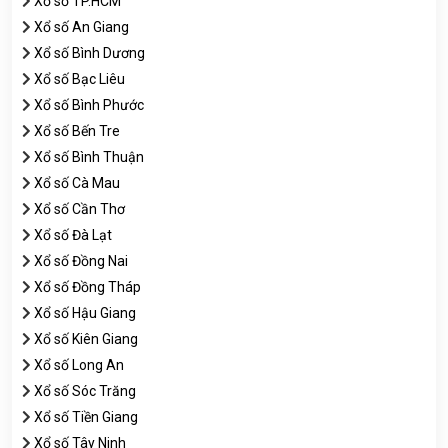
Xổ số TP.HCM
Xổ số An Giang
Xổ số Bình Dương
Xổ số Bạc Liêu
Xổ số Bình Phước
Xổ số Bến Tre
Xổ số Bình Thuận
Xổ số Cà Mau
Xổ số Cần Thơ
Xổ số Đà Lạt
Xổ số Đồng Nai
Xổ số Đồng Tháp
Xổ số Hậu Giang
Xổ số Kiên Giang
Xổ số Long An
Xổ số Sóc Trăng
Xổ số Tiền Giang
Xổ số Tây Ninh