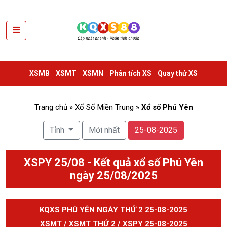
XSMB
XSMT
XSMB
XSMT
XSMN
Phân tích XS
Quay thử XS
XSMN
VIETLOTT
Trang chủ
»
Xổ Số Miền Trung
»
Xổ số Phú Yên
THỐNG
Tỉnh
Mới nhất
25-08-2025
KÊ
SỔ
XSPY 25/08 - Kết quả xổ số Phú Yên
KẾT
ngày 25/08/2025
QUẢ
TRUYỀN
THỐNG
KQXS PHÚ YÊN NGÀY THỨ 2 25-08-2025
TRA
XSMT
/
XSMT THỨ 2
/
XSPY 25-08-2025