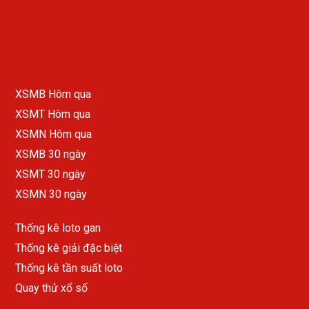
XSMB Hôm qua
XSMT Hôm qua
XSMN Hôm qua
XSMB 30 ngày
XSMT 30 ngày
XSMN 30 ngày
Thống kê loto gan
Thống kê giải đặc biệt
Thống kê tần suất loto
Quay thử xổ số