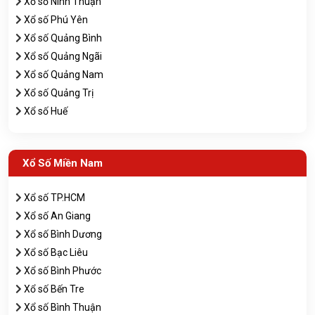
Xổ số Ninh Thuận
Xổ số Phú Yên
Xổ số Quảng Bình
Xổ số Quảng Ngãi
Xổ số Quảng Nam
Xổ số Quảng Trị
Xổ số Huế
Xổ Số Miền Nam
Xổ số TP.HCM
Xổ số An Giang
Xổ số Bình Dương
Xổ số Bạc Liêu
Xổ số Bình Phước
Xổ số Bến Tre
Xổ số Bình Thuận