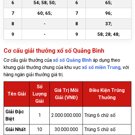
6
54; 58; 50;
6
65;
7
60; 65;
7
96;
8
-
8
37;
9
-
9
58; 28; 48;
Cơ cấu giải thưởng xổ số Quảng Bình
Cơ cấu giải thưởng của
xổ số Quảng Bình
áp dụng theo
khung giải thưởng chung của khu vực
xổ số miền Trung
, với
hàng ngàn giải thưởng giá trị.
Số
Giá Trị Mỗi
Điều Kiện Trúng
Tên Giải
Lượng
Giải (VNĐ)
Thưởng
Giải
Giải Đặc
1
2.000.000.000
Trùng 6 chữ số
Biệt
Giải Nhất
10
30.000.000
Trùng 5 chữ số