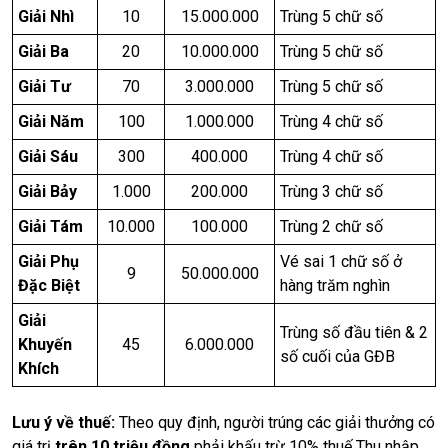
Giải Nhì
10
15.000.000
Trùng 5 chữ số
Giải Ba
20
10.000.000
Trùng 5 chữ số
Giải Tư
70
3.000.000
Trùng 5 chữ số
Giải Năm
100
1.000.000
Trùng 4 chữ số
Giải Sáu
300
400.000
Trùng 4 chữ số
Giải Bảy
1.000
200.000
Trùng 3 chữ số
Giải Tám
10.000
100.000
Trùng 2 chữ số
Giải Phụ
Vé sai 1 chữ số ở
9
50.000.000
Đặc Biệt
hàng trăm nghìn
Giải
Trùng số đầu tiên & 2
Khuyến
45
6.000.000
số cuối của GĐB
Khích
Lưu ý về thuế:
Theo quy định, người trúng các giải thưởng có
giá trị
trên 10 triệu đồng
phải khấu trừ 10% thuế Thu nhập