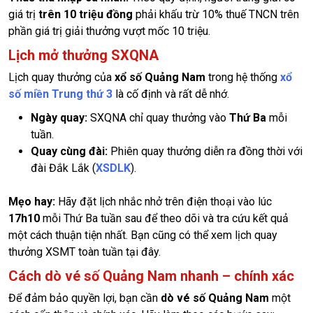
giá trị
trên 10 triệu đồng
phải khấu trừ 10% thuế TNCN trên
phần giá trị giải thưởng vượt mốc 10 triệu.
Lịch mở thưởng SXQNA
Lịch quay thưởng của
xổ số Quảng Nam
trong hệ thống
xổ
số miền Trung thứ 3
là cố định và rất dễ nhớ.
Ngày quay:
SXQNA chỉ quay thưởng vào
Thứ Ba
mỗi
tuần.
Quay cùng đài:
Phiên quay thưởng diễn ra đồng thời với
đài Đắk Lắk (
XSDLK
).
Mẹo hay:
Hãy đặt lịch nhắc nhở trên điện thoại vào lúc
17h10
mỗi Thứ Ba tuần sau để theo dõi và tra cứu kết quả
một cách thuận tiện nhất. Bạn cũng có thể xem lịch quay
thưởng XSMT toàn tuần tại đây.
Cách dò vé số Quảng Nam nhanh – chính xác
Để đảm bảo quyền lợi, bạn cần
dò vé số Quảng Nam
một