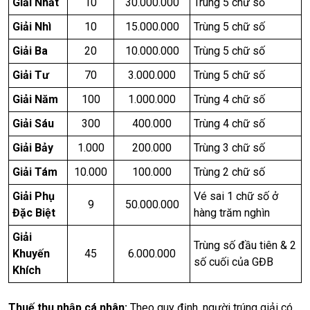
Giải Nhất
10
30.000.000
Trùng 5 chữ số
Giải Nhì
10
15.000.000
Trùng 5 chữ số
Giải Ba
20
10.000.000
Trùng 5 chữ số
Giải Tư
70
3.000.000
Trùng 5 chữ số
Giải Năm
100
1.000.000
Trùng 4 chữ số
Giải Sáu
300
400.000
Trùng 4 chữ số
Giải Bảy
1.000
200.000
Trùng 3 chữ số
Giải Tám
10.000
100.000
Trùng 2 chữ số
Giải Phụ
Vé sai 1 chữ số ở
9
50.000.000
Đặc Biệt
hàng trăm nghìn
Giải
Trùng số đầu tiên & 2
Khuyến
45
6.000.000
số cuối của GĐB
Khích
Thuế thu nhập cá nhân:
Theo quy định, người trúng giải có