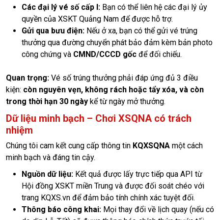
Các đại lý vé số cấp I:
Bạn có thể liên hệ các đại lý ủy
quyền của XSKT Quảng Nam để được hỗ trợ.
Gửi qua bưu điện:
Nếu ở xa, bạn có thể gửi vé trúng
thưởng qua đường chuyển phát bảo đảm kèm bản photo
công chứng và
CMND/CCCD gốc
để đối chiếu.
Quan trọng:
Vé số trúng thưởng phải đáp ứng đủ 3 điều
kiện:
còn nguyên vẹn, không rách hoặc tẩy xóa, và còn
trong thời hạn 30 ngày
kể từ ngày mở thưởng.
Dữ liệu minh bạch – Chơi XSQNA có trách
nhiệm
Chúng tôi cam kết cung cấp thông tin
KQXSQNA
một cách
minh bạch và đáng tin cậy.
Nguồn dữ liệu:
Kết quả được lấy trực tiếp qua API từ
Hội đồng XSKT miền Trung và được đối soát chéo với
trang KQXS.vn để đảm bảo tính chính xác tuyệt đối.
Thông báo công khai:
Mọi thay đổi về lịch quay (nếu có