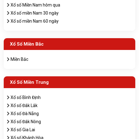
Xổ số Miền Nam hôm qua
Xổ số miền Nam 30 ngày
Xổ số miền Nam 60 ngày
Xổ Số Miền Bắc
Miền Bắc
Xổ Số Miền Trung
Xổ số Bình Định
Xổ số Đắk Lắk
Xổ số Đà Nẵng
Xổ số Đắk Nông
Xổ số Gia Lai
Xố số Khánh Hòa