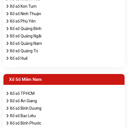
Xổ số Kon Tum
Xổ số Ninh Thuận
Xổ số Phú Yên
Xổ số Quảng Bình
Xổ số Quảng Ngãi
Xổ số Quảng Nam
Xổ số Quảng Trị
Xổ số Huế
Xổ Số Miền Nam
Xổ số TP.HCM
Xổ số An Giang
Xổ số Bình Dương
Xổ số Bạc Liêu
Xổ số Bình Phước