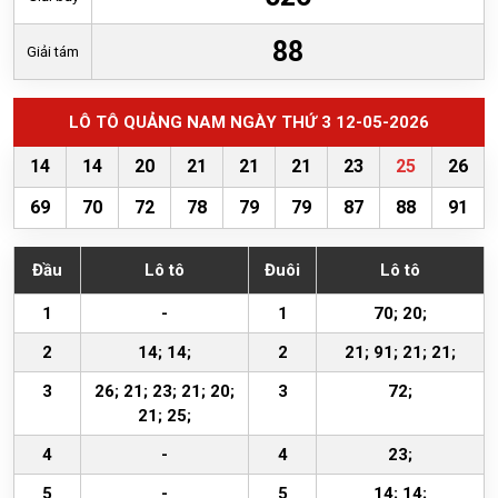
88
Giải tám
LÔ TÔ QUẢNG NAM NGÀY THỨ 3 12-05-2026
14
14
20
21
21
21
23
25
26
69
70
72
78
79
79
87
88
91
Đầu
Lô tô
Đuôi
Lô tô
1
-
1
70; 20;
2
14; 14;
2
21; 91; 21; 21;
3
26; 21; 23; 21; 20;
3
72;
21; 25;
4
-
4
23;
5
-
5
14; 14;