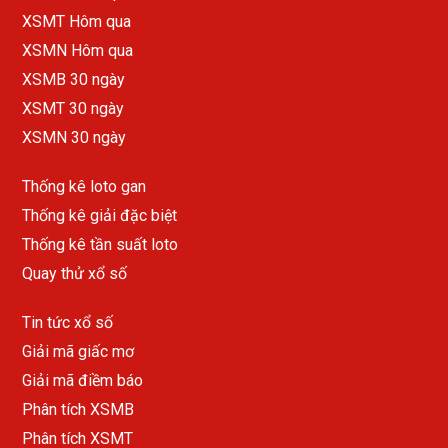
XSMT Hôm qua
XSMN Hôm qua
XSMB 30 ngày
XSMT 30 ngày
XSMN 30 ngày
Thống kê loto gan
Thống kê giải đặc biệt
Thống kê tần suất loto
Quay thử xổ số
Tin tức xổ số
Giải mã giấc mơ
Giải mã điềm báo
Phân tích XSMB
Phân tích XSMT