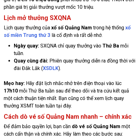
phần giá trị giải thưởng vượt mốc 10 triệu.
Lịch mở thưởng SXQNA
Lịch quay thưởng của
xổ số Quảng Nam
trong hệ thống
xổ
số miền Trung thứ 3
là cố định và rất dễ nhớ.
Ngày quay:
SXQNA chỉ quay thưởng vào
Thứ Ba
mỗi
tuần.
Quay cùng đài:
Phiên quay thưởng diễn ra đồng thời với
đài Đắk Lắk (
XSDLK
).
Mẹo hay:
Hãy đặt lịch nhắc nhở trên điện thoại vào lúc
17h10
mỗi Thứ Ba tuần sau để theo dõi và tra cứu kết quả
một cách thuận tiện nhất. Bạn cũng có thể xem lịch quay
thưởng XSMT toàn tuần tại đây.
Cách dò vé số Quảng Nam nhanh – chính xác
Để đảm bảo quyền lợi, bạn cần
dò vé số Quảng Nam
một
cách cẩn thận và chính xác. Hãy làm theo các bước sau: