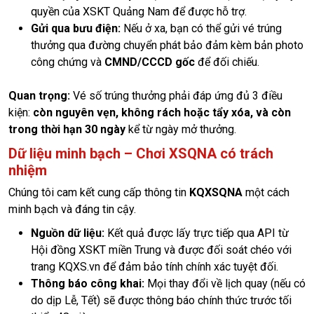
quyền của XSKT Quảng Nam để được hỗ trợ.
Gửi qua bưu điện:
Nếu ở xa, bạn có thể gửi vé trúng
thưởng qua đường chuyển phát bảo đảm kèm bản photo
công chứng và
CMND/CCCD gốc
để đối chiếu.
Quan trọng:
Vé số trúng thưởng phải đáp ứng đủ 3 điều
kiện:
còn nguyên vẹn, không rách hoặc tẩy xóa, và còn
trong thời hạn 30 ngày
kể từ ngày mở thưởng.
Dữ liệu minh bạch – Chơi XSQNA có trách
nhiệm
Chúng tôi cam kết cung cấp thông tin
KQXSQNA
một cách
minh bạch và đáng tin cậy.
Nguồn dữ liệu:
Kết quả được lấy trực tiếp qua API từ
Hội đồng XSKT miền Trung và được đối soát chéo với
trang KQXS.vn để đảm bảo tính chính xác tuyệt đối.
Thông báo công khai:
Mọi thay đổi về lịch quay (nếu có
do dịp Lễ, Tết) sẽ được thông báo chính thức trước tối