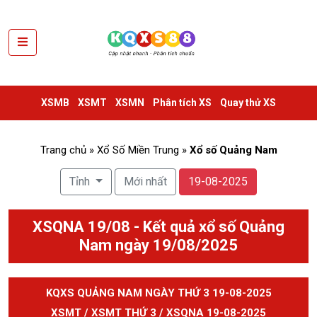
XSMB
XSMT
XSMB
XSMT
XSMN
Phân tích XS
Quay thử XS
XSMN
VIETLOTT
Trang chủ
»
Xổ Số Miền Trung
»
Xổ số Quảng Nam
THỐNG
Tỉnh
Mới nhất
19-08-2025
KÊ
SỔ
XSQNA 19/08 - Kết quả xổ số Quảng
KẾT
Nam ngày 19/08/2025
QUẢ
TRUYỀN
THỐNG
KQXS QUẢNG NAM NGÀY THỨ 3 19-08-2025
TRA
XSMT
/
XSMT THỨ 3
/
XSQNA 19-08-2025