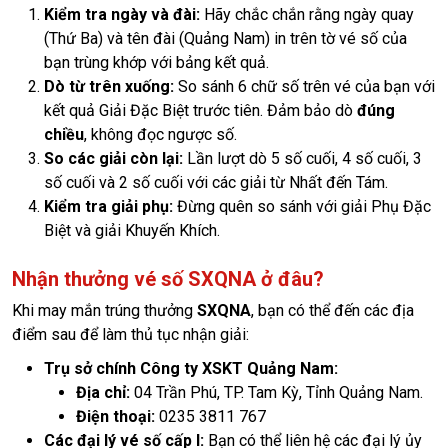
Kiểm tra ngày và đài:
Hãy chắc chắn rằng ngày quay
(Thứ Ba) và tên đài (Quảng Nam) in trên tờ vé số của
bạn trùng khớp với bảng kết quả.
Dò từ trên xuống:
So sánh 6 chữ số trên vé của bạn với
kết quả Giải Đặc Biệt trước tiên. Đảm bảo dò
đúng
chiều
, không đọc ngược số.
So các giải còn lại:
Lần lượt dò 5 số cuối, 4 số cuối, 3
số cuối và 2 số cuối với các giải từ Nhất đến Tám.
Kiểm tra giải phụ:
Đừng quên so sánh với giải Phụ Đặc
Biệt và giải Khuyến Khích.
Nhận thưởng vé số SXQNA ở đâu?
Khi may mắn trúng thưởng
SXQNA
, bạn có thể đến các địa
điểm sau để làm thủ tục nhận giải:
Trụ sở chính Công ty XSKT Quảng Nam:
Địa chỉ:
04 Trần Phú, TP. Tam Kỳ, Tỉnh Quảng Nam.
Điện thoại:
0235 3811 767
Các đại lý vé số cấp I:
Bạn có thể liên hệ các đại lý ủy