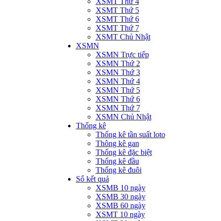
XSMT Thứ 4
XSMT Thứ 5
XSMT Thứ 6
XSMT Thứ 7
XSMT Chủ Nhật
XSMN
XSMN Trực tiếp
XSMN Thứ 2
XSMN Thứ 3
XSMN Thứ 4
XSMN Thứ 5
XSMN Thứ 6
XSMN Thứ 7
XSMN Chủ Nhật
Thống kê
Thống kê tần suất loto
Thông kê gan
Thống kê đặc biệt
Thống kê đầu
Thống kê đuôi
Sổ kết quả
XSMB 10 ngày
XSMB 30 ngày
XSMB 60 ngày
XSMT 10 ngày