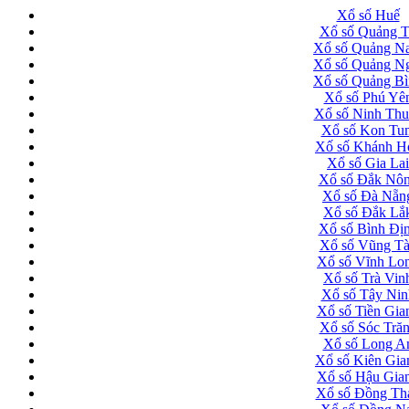
Xổ số Huế
Xổ số Quảng T
Xổ số Quảng N
Xổ số Quảng Ng
Xổ số Quảng Bì
Xổ số Phú Yê
Xổ số Ninh Thu
Xổ số Kon Tu
Xố số Khánh H
Xổ số Gia Lai
Xổ số Đắk Nô
Xổ số Đà Nẵn
Xổ số Đắk Lắ
Xổ số Bình Đị
Xổ số Vũng T
Xổ số Vĩnh Lo
Xổ số Trà Vin
Xổ số Tây Nin
Xổ số Tiền Gia
Xổ số Sóc Tră
Xổ số Long A
Xổ số Kiên Gia
Xổ số Hậu Gia
Xổ số Đồng Th