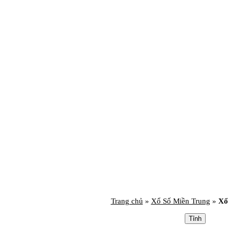
Trang chủ
»
Xổ Số Miền Trung
»
Xổ
Tỉnh