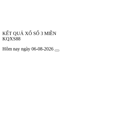
KẾT QUẢ XỔ SỐ 3 MIỀN
KQXS88
Hôm nay ngày 06-08-2026