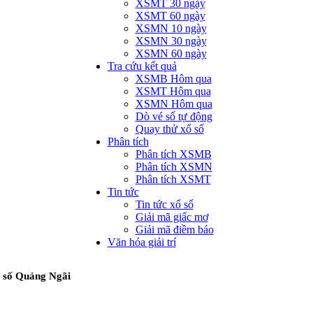
XSMT 30 ngày
XSMT 60 ngày
XSMN 10 ngày
XSMN 30 ngày
XSMN 60 ngày
Tra cứu kết quả
XSMB Hôm qua
XSMT Hôm qua
XSMN Hôm qua
Dò vé số tự động
Quay thử xổ số
Phân tích
Phân tích XSMB
Phân tích XSMN
Phân tích XSMT
Tin tức
Tin tức xổ số
Giải mã giấc mơ
Giải mã điềm báo
Văn hóa giải trí
 số Quảng Ngãi