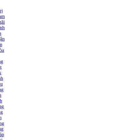
rị
am
ãi
nh
n
ận
m
òa
ng
g
k
nh
àu
ng
h
h
ng
ng
n
ng
ng
áp