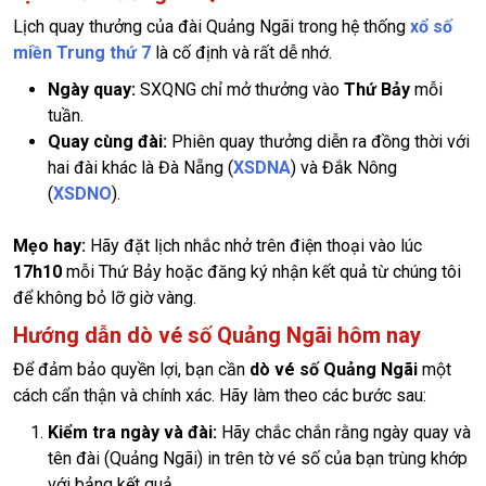
Lịch quay thưởng của đài Quảng Ngãi trong hệ thống
xổ số
miền Trung thứ 7
là cố định và rất dễ nhớ.
Ngày quay:
SXQNG chỉ mở thưởng vào
Thứ Bảy
mỗi
tuần.
Quay cùng đài:
Phiên quay thưởng diễn ra đồng thời với
hai đài khác là Đà Nẵng (
XSDNA
) và Đắk Nông
(
XSDNO
).
Mẹo hay:
Hãy đặt lịch nhắc nhở trên điện thoại vào lúc
17h10
mỗi Thứ Bảy hoặc đăng ký nhận kết quả từ chúng tôi
để không bỏ lỡ giờ vàng.
Hướng dẫn dò vé số Quảng Ngãi hôm nay
Để đảm bảo quyền lợi, bạn cần
dò vé số Quảng Ngãi
một
cách cẩn thận và chính xác. Hãy làm theo các bước sau:
Kiểm tra ngày và đài:
Hãy chắc chắn rằng ngày quay và
tên đài (Quảng Ngãi) in trên tờ vé số của bạn trùng khớp
với bảng kết quả.