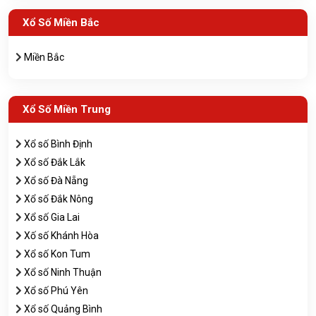
Xổ Số Miền Bắc
Miền Bắc
Xổ Số Miền Trung
Xổ số Bình Định
Xổ số Đắk Lắk
Xổ số Đà Nẵng
Xổ số Đắk Nông
Xổ số Gia Lai
Xố số Khánh Hòa
Xổ số Kon Tum
Xổ số Ninh Thuận
Xổ số Phú Yên
Xổ số Quảng Bình