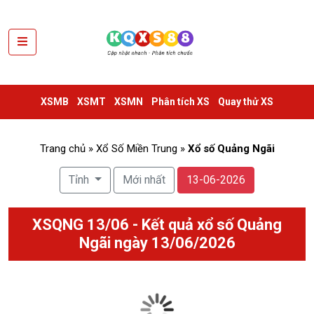
XSMB
XSMT
XSMB
XSMT
XSMN
Phân tích XS
Quay thử XS
XSMN
VIETLOTT
Trang chủ
»
Xổ Số Miền Trung
»
Xổ số Quảng Ngãi
THỐNG
Tỉnh
Mới nhất
13-06-2026
KÊ
SỔ
XSQNG 13/06 - Kết quả xổ số Quảng
KẾT
Ngãi ngày 13/06/2026
QUẢ
TRUYỀN
THỐNG
TRA