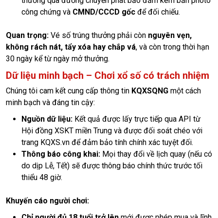
thưởng qua đường chuyển phát bảo đảm kèm bản photo
công chứng và
CMND/CCCD gốc
để đối chiếu.
Quan trọng:
Vé số trúng thưởng phải còn
nguyên vẹn,
không rách nát, tẩy xóa hay chắp vá
, và còn trong thời hạn
30 ngày kể từ ngày mở thưởng.
Dữ liệu minh bạch – Chơi xổ số có trách nhiệm
Chúng tôi cam kết cung cấp thông tin
KQXSQNG
một cách
minh bạch và đáng tin cậy:
Nguồn dữ liệu:
Kết quả được lấy trực tiếp qua API từ
Hội đồng XSKT miền Trung và được đối soát chéo với
trang KQXS.vn để đảm bảo tính chính xác tuyệt đối.
Thông báo công khai:
Mọi thay đổi về lịch quay (nếu có
do dịp Lễ, Tết) sẽ được thông báo chính thức trước tối
thiểu 48 giờ.
Khuyến cáo người chơi:
Chỉ người đủ 18 tuổi trở lên
mới được phép mua và lĩnh