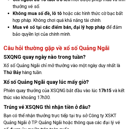
thưởng vé số.
Không mua số đề, lô tô
hoặc các hình thức cờ bạc bất
hợp pháp. Không chơi quá khả năng tài chính.
Mua vé số tại các điểm bán, đại lý hợp pháp
để đảm
bảo quyền lợi của chính mình.
Câu hỏi thường gặp về xổ số Quảng Ngãi
SXQNG quay ngày nào trong tuần?
Xổ số Quảng Ngãi chỉ mở thưởng vào một ngày duy nhất là
Thứ Bảy
hàng tuần.
Xổ số Quảng Ngãi quay lúc mấy giờ?
Phiên quay thưởng của XSQNG bắt đầu vào lúc
17h15
và kết
thúc vào khoảng 17h30.
Trúng vé XSQNG thì nhận tiền ở đâu?
Bạn có thể nhận thưởng trực tiếp tại trụ sở Công ty XSKT
Quảng Ngãi ở TP. Quảng Ngãi hoặc thông qua các đại lý vé