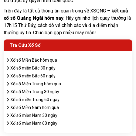
số được ủy quyền trên toàn quốc.
Trên đây là tất cả thông tin quan trọng về
XSQNG –
kết quả
xổ số Quảng Ngãi hôm nay
. Hãy ghi nhớ lịch quay thưởng là
17h15 Thứ Bảy, cách dò vé chính xác và địa điểm nhận
thưởng uy tín. Chúc bạn gặp nhiều may mắn!
Tra Cứu Xổ Số
Xổ số Miền Bắc hôm qua
Xổ số miền Bắc 30 ngày
Xổ số miền Bắc 60 ngày
Xổ số Miền Trung hôm qua
Xổ số Miền Trung 30 ngày
Xổ số miền Trung 60 ngày
Xổ số Miền Nam hôm qua
Xổ số miền Nam 30 ngày
Xổ số miền Nam 60 ngày