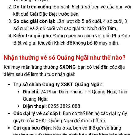
Dò từ trên xuống:
So sánh 6 chữ số trên vé của bạn với
kết quả Giải Đặc Biệt trước tiên.
So các giải còn lại:
Lần lượt dò 5 số cuối, 4 số cuối, 3
số cuối và 2 số cuối với các giải từ Nhất đến Tám.
Kiểm tra giải phụ:
Đừng quên so sánh với giải Phụ Đặc
Biệt và giải Khuyến Khích để không bỏ lỡ may mắn.
Nhận thưởng vé số Quảng Ngãi như thế nào?
Khi may mắn trúng thưởng
SXQNG
, bạn có thể đến các địa
điểm sau để làm thủ tục nhận giải:
Trụ sở chính Công ty XSKT Quảng Ngãi:
Địa chỉ:
74 Phan Đình Phùng, TP. Quảng Ngãi, Tỉnh
Quảng Ngãi.
Điện thoại:
0255 3822 888
Các đại lý vé số cấp I:
Bạn có thể liên hệ các đại lý ủy
quyền của XSKT Quảng Ngãi để được hỗ trợ.
Gửi qua bưu điện:
Nếu ở xa, bạn có thể gửi vé trúng