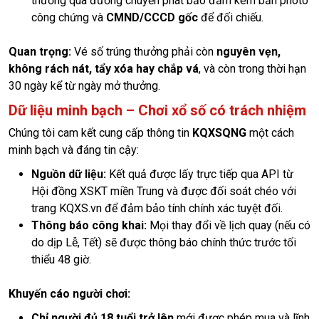
thưởng qua đường chuyển phát bảo đảm kèm bản photo
công chứng và
CMND/CCCD gốc
để đối chiếu.
Quan trọng:
Vé số trúng thưởng phải còn
nguyên vẹn,
không rách nát, tẩy xóa hay chắp vá
, và còn trong thời hạn
30 ngày kể từ ngày mở thưởng.
Dữ liệu minh bạch – Chơi xổ số có trách nhiệm
Chúng tôi cam kết cung cấp thông tin
KQXSQNG
một cách
minh bạch và đáng tin cậy:
Nguồn dữ liệu:
Kết quả được lấy trực tiếp qua API từ
Hội đồng XSKT miền Trung và được đối soát chéo với
trang KQXS.vn để đảm bảo tính chính xác tuyệt đối.
Thông báo công khai:
Mọi thay đổi về lịch quay (nếu có
do dịp Lễ, Tết) sẽ được thông báo chính thức trước tối
thiểu 48 giờ.
Khuyến cáo người chơi:
Chỉ người đủ 18 tuổi trở lên
mới được phép mua và lĩnh