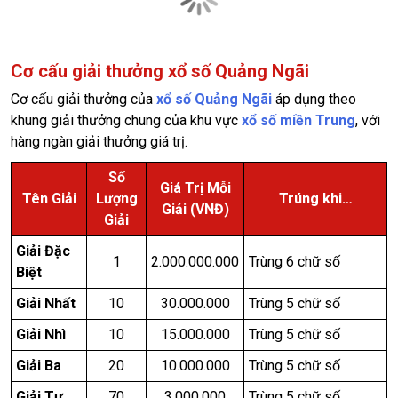
CỨU
KẾT
QUẢ
Cơ cấu giải thưởng xổ số Quảng Ngãi
PHÂN
Cơ cấu giải thưởng của
xổ số Quảng Ngãi
áp dụng theo
TÍCH
khung giải thưởng chung của khu vực
xổ số miền Trung
, với
XỔ
hàng ngàn giải thưởng giá trị.
SỐ
Số
TIN
Giá Trị Mỗi
Tên Giải
Lượng
Trúng khi…
TỨC
Giải (VNĐ)
Giải
KQXS
Giải Đặc
THEO
1
2.000.000.000
Trùng 6 chữ số
Biệt
TỈNH
Giải Nhất
10
30.000.000
Trùng 5 chữ số
VĂN
HÓA
Giải Nhì
10
15.000.000
Trùng 5 chữ số
GIẢI
Giải Ba
20
10.000.000
Trùng 5 chữ số
TRÍ
Giải Tư
70
3.000.000
Trùng 5 chữ số