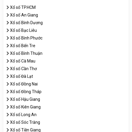
Xổ số TP.HCM
Xổ số An Giang
Xổ số Bình Dương
Xổ số Bạc Liêu
Xổ số Bình Phước
Xổ số Bến Tre
Xổ số Bình Thuận
Xổ số Cà Mau
Xổ số Cần Thơ
Xổ số Đà Lạt
Xổ số Đồng Nai
Xổ số Đồng Tháp
Xổ số Hậu Giang
Xổ số Kiên Giang
Xổ số Long An
Xổ số Sóc Trăng
Xổ số Tiền Giang