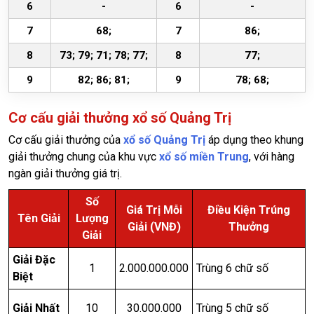
6
-
6
-
7
68;
7
86;
8
73; 79; 71; 78; 77;
8
77;
9
82; 86; 81;
9
78; 68;
Cơ cấu giải thưởng xổ số Quảng Trị
Cơ cấu giải thưởng của
xổ số Quảng Trị
áp dụng theo khung
giải thưởng chung của khu vực
xổ số miền Trung
, với hàng
ngàn giải thưởng giá trị.
Số
Giá Trị Mỗi
Điều Kiện Trúng
Tên Giải
Lượng
Giải (VNĐ)
Thưởng
Giải
Giải Đặc
1
2.000.000.000
Trùng 6 chữ số
Biệt
Giải Nhất
10
30.000.000
Trùng 5 chữ số