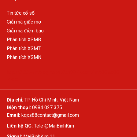
Tin tức xổ số
Giải mã giấc mơ
Giải mã điềm báo
Phân tích XSMB
Phân tích XSMT
Phân tích XSMN
https://555win.blog
https://ev9977.com/
mb88
ao88
RR88
Địa chỉ:
TP. Hồ Chí Minh, Việt Nam
Điện thoại:
0984 027 375
Email:
kqxs88contact@gmail.com
Liên hệ QC:
Tele
@MaiBinhKim
Signal:
MaiBinhKim.11