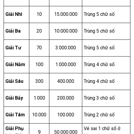
Giải Nhì
10
15.000.000
Trùng 5 chữ số
Giải Ba
20
10.000.000
Trùng 5 chữ số
Giải Tư
70
3.000.000
Trùng 5 chữ số
Giải Năm
100
1.000.000
Trùng 4 chữ số
Giải Sáu
300
400.000
Trùng 4 chữ số
Giải Bảy
1.000
200.000
Trùng 3 chữ số
Giải Tám
10.000
100.000
Trùng 2 chữ số
Giải Phụ
Vé sai 1 chữ số ở
9
50.000.000