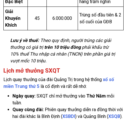
Đặc Biệt
hàng trăm nghìn
Giải
Trùng số đầu tiên & 2
Khuyến
45
6.000.000
số cuối của GĐB
Khích
Lưu ý về thuế:
Theo quy định, người trúng các giải
thưởng có giá trị
trên 10 triệu đồng
phải khấu trừ
10% thuế Thu nhập cá nhân (TNCN) trên phần giá trị
vượt mốc 10 triệu.
Lịch mở thưởng SXQT
Lịch quay thưởng của đài Quảng Trị trong hệ thống
xổ số
miền Trung thứ 5
là cố định và rất dễ nhớ.
Ngày quay:
SXQT chỉ mở thưởng vào
Thứ Năm
mỗi
tuần.
Quay cùng đài:
Phiên quay thưởng diễn ra đồng thời với
hai đài khác là Bình Định (
XSBDI
) và Quảng Bình (
XSQB
).