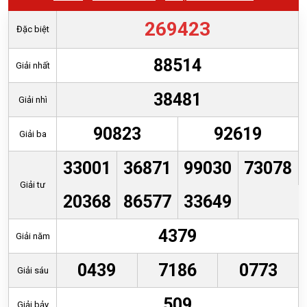
CỨU
KẾT
269423
Đặc biệt
QUẢ
88514
PHÂN
Giải nhất
TÍCH
XỔ
38481
Giải nhì
SỐ
90823
92619
Giải ba
TIN
TỨC
33001
36871
99030
73078
KQXS
Giải tư
THEO
20368
86577
33649
TỈNH
4379
Giải năm
VĂN
HÓA
0439
7186
0773
GIẢI
Giải sáu
TRÍ
509
Giải bảy