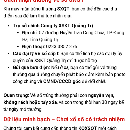
Khi may mắn trúng thưởng
SXQT
, bạn có thể đến các địa
điểm sau để làm thủ tục nhận giải:
Trụ sở chính Công ty XSKT Quảng Trị:
Địa chỉ:
02 đường Huyền Trân Công Chúa, TP. Đông
Hà, Tỉnh Quảng Trị.
Điện thoại:
0233 3852 376
Các đại lý vé số cấp I:
Bạn có thể liên hệ các đại lý ủy
quyền của XSKT Quảng Trị để được hỗ trợ.
Gửi qua bưu điện:
Nếu ở xa, bạn có thể gửi vé trúng
thưởng qua đường chuyển phát bảo đảm kèm bản photo
công chứng và
CMND/CCCD gốc
để đối chiếu.
Quan trọng:
Vé số trúng thưởng phải còn
nguyên vẹn,
không rách hoặc tẩy xóa
, và còn trong thời hạn 30 ngày kể
từ ngày mở thưởng.
Dữ liệu minh bạch – Chơi xổ số có trách nhiệm
Chúng tôi cam kết cung cấp thông tin
KQXSQT
một cách