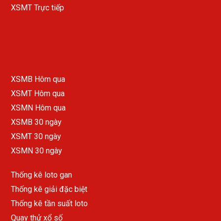
XSMT Trực tiếp
XSMB Hôm qua
XSMT Hôm qua
XSMN Hôm qua
XSMB 30 ngày
XSMT 30 ngày
XSMN 30 ngày
Thống kê loto gan
Thống kê giải đặc biệt
Thống kê tần suất loto
Quay thử xổ số