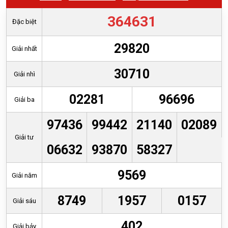
CỨU
KẾT
364631
Đặc biệt
QUẢ
29820
PHÂN
Giải nhất
TÍCH
XỔ
30710
Giải nhì
SỐ
02281
96696
Giải ba
TIN
TỨC
97436
99442
21140
02089
KQXS
Giải tư
THEO
06632
93870
58327
TỈNH
9569
Giải năm
VĂN
HÓA
8749
1957
0157
GIẢI
Giải sáu
TRÍ
402
Giải bảy