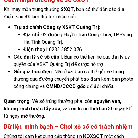
Khi may mắn trúng thưởng
SXQT
, bạn có thể đến các địa
điểm sau để làm thủ tục nhận giải:
Trụ sở chính Công ty XSKT Quảng Trị:
Địa chỉ:
02 đường Huyền Trân Công Chúa, TP. Đông
Hà, Tỉnh Quảng Trị.
Điện thoại:
0233 3852 376
Các đại lý vé số cấp I:
Bạn có thể liên hệ các đại lý ủy
quyền của XSKT Quảng Trị để được hỗ trợ.
Gửi qua bưu điện:
Nếu ở xa, bạn có thể gửi vé trúng
thưởng qua đường chuyển phát bảo đảm kèm bản photo
công chứng và
CMND/CCCD gốc
để đối chiếu.
Quan trọng:
Vé số trúng thưởng phải còn
nguyên vẹn,
không rách hoặc tẩy xóa
, và còn trong thời hạn 30 ngày kể
từ ngày mở thưởng.
Dữ liệu minh bạch – Chơi xổ số có trách nhiệm
Chúng tôi cam kết cung cấp thông tin
KQXSQT
một cách