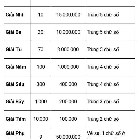
Giải Nhì
10
15.000.000
Trùng 5 chữ số
Giải Ba
20
10.000.000
Trùng 5 chữ số
Giải Tư
70
3.000.000
Trùng 5 chữ số
Giải Năm
100
1.000.000
Trùng 4 chữ số
Giải Sáu
300
400.000
Trùng 4 chữ số
Giải Bảy
1.000
200.000
Trùng 3 chữ số
Giải Tám
10.000
100.000
Trùng 2 chữ số
Giải Phụ
Vé sai 1 chữ số ở
9
50.000.000