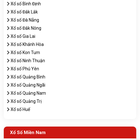
Xổ số Bình Định
Xổ số Đắk Lắk
Xổ số Đà Nẵng
Xổ số Đắk Nông
Xổ số Gia Lai
Xố số Khánh Hòa
Xổ số Kon Tum
Xổ số Ninh Thuận
Xổ số Phú Yên
Xổ số Quảng Bình
Xổ số Quảng Ngãi
Xổ số Quảng Nam
Xổ số Quảng Trị
Xổ số Huế
Xổ Số Miền Nam