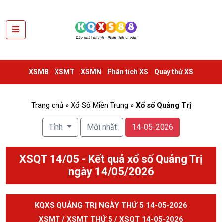
XSMB
XSMT
XSMB
XSMT
XSMN
Phân tích XS
Quay thử XS
XSMN
VIETLOTT
Trang chủ
»
Xổ Số Miền Trung
»
Xổ số Quảng Trị
THỐNG
Tỉnh
Mới nhất
14-05-2026
KÊ
SỔ
XSQT 14/05 - Kết quả xổ số Quảng Trị
KẾT
ngày 14/05/2026
QUẢ
TRUYỀN
THỐNG
KQXS QUẢNG TRỊ NGÀY THỨ 5 14-05-2026
TRA
XSMT
/
XSMT THỨ 5
/
XSQT 14-05-2026