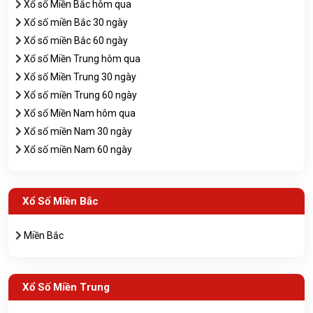
Xổ số Miền Bắc hôm qua
Xổ số miền Bắc 30 ngày
Xổ số miền Bắc 60 ngày
Xổ số Miền Trung hôm qua
Xổ số Miền Trung 30 ngày
Xổ số miền Trung 60 ngày
Xổ số Miền Nam hôm qua
Xổ số miền Nam 30 ngày
Xổ số miền Nam 60 ngày
Xổ Số Miền Bắc
Miền Bắc
Xổ Số Miền Trung