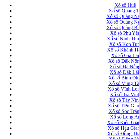
Xổ số Huế
Xổ số Quảng T
Xổ số Quảng N
Xổ số Quảng Ng
Xổ số Quảng Bì
Xổ số Phú Yê
Xổ số Ninh Thu
Xổ số Kon Tu
Xố số Khánh H
Xổ số Gia Lai
Xổ số Đắk Nô
Xổ số Đà Nẵn
Xổ số Đắk Lắ
Xổ số Bình Đị
Xổ số Vũng T
Xổ số Vĩnh Lo
Xổ số Trà Vin
Xổ số Tây Nin
Xổ số Tiền Gia
Xổ số Sóc Tră
Xổ số Long A
Xổ số Kiên Gia
Xổ số Hậu Gia
Xổ số Đồng Th