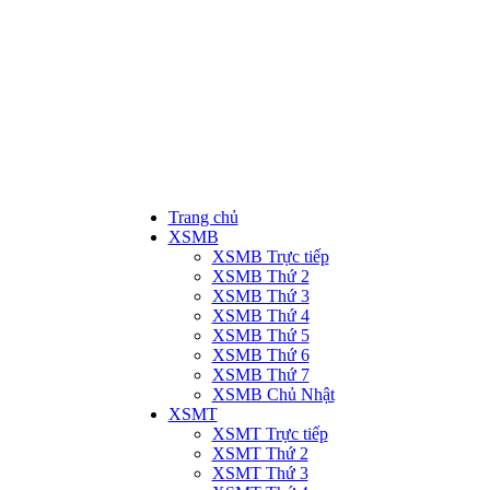
Trang chủ
XSMB
XSMB Trực tiếp
XSMB Thứ 2
XSMB Thứ 3
XSMB Thứ 4
XSMB Thứ 5
XSMB Thứ 6
XSMB Thứ 7
XSMB Chủ Nhật
XSMT
XSMT Trực tiếp
XSMT Thứ 2
XSMT Thứ 3