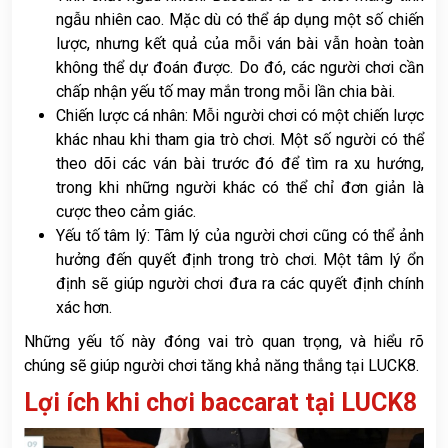
ngẫu nhiên cao. Mặc dù có thể áp dụng một số chiến
lược, nhưng kết quả của mỗi ván bài vẫn hoàn toàn
không thể dự đoán được. Do đó, các người chơi cần
chấp nhận yếu tố may mắn trong mỗi lần chia bài.
Chiến lược cá nhân: Mỗi người chơi có một chiến lược
khác nhau khi tham gia trò chơi. Một số người có thể
theo dõi các ván bài trước đó để tìm ra xu hướng,
trong khi những người khác có thể chỉ đơn giản là
cược theo cảm giác.
Yếu tố tâm lý: Tâm lý của người chơi cũng có thể ảnh
hưởng đến quyết định trong trò chơi. Một tâm lý ổn
định sẽ giúp người chơi đưa ra các quyết định chính
xác hơn.
Những yếu tố này đóng vai trò quan trọng, và hiểu rõ
chúng sẽ giúp người chơi tăng khả năng thắng tại LUCK8.
Lợi ích khi chơi baccarat tại LUCK8