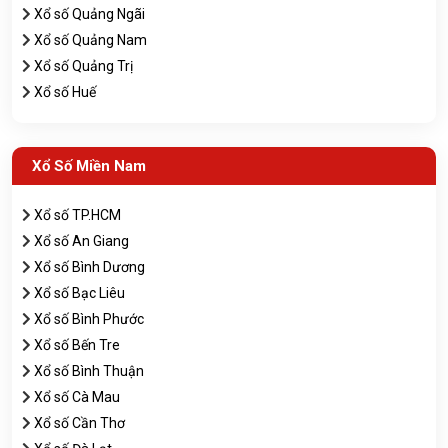
Xổ số Quảng Ngãi
Xổ số Quảng Nam
Xổ số Quảng Trị
Xổ số Huế
Xổ Số Miền Nam
Xổ số TP.HCM
Xổ số An Giang
Xổ số Bình Dương
Xổ số Bạc Liêu
Xổ số Bình Phước
Xổ số Bến Tre
Xổ số Bình Thuận
Xổ số Cà Mau
Xổ số Cần Thơ