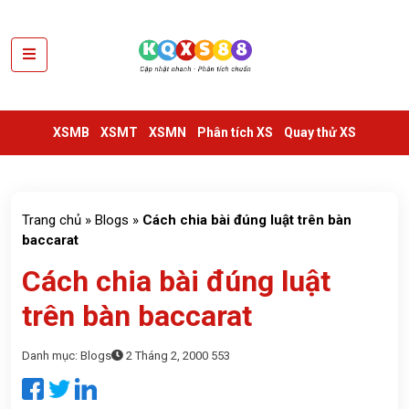
XSMB
XSMT
XSMB
XSMT
XSMN
Phân tích XS
Quay thử XS
XSMN
VIETLOTT
THỐNG
Trang chủ
»
Blogs
»
Cách chia bài đúng luật trên bàn
KÊ
baccarat
Cách chia bài đúng luật
SỔ
KẾT
trên bàn baccarat
QUẢ
TRUYỀN
Danh mục:
Blogs
2 Tháng 2, 2000
553
THỐNG
TRA