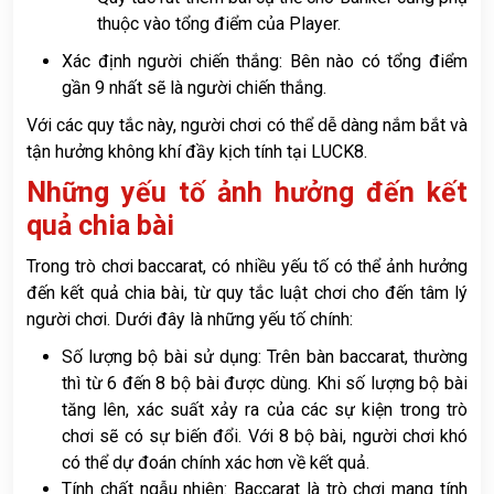
thuộc vào tổng điểm của Player.
Xác định người chiến thắng: Bên nào có tổng điểm
gần 9 nhất sẽ là người chiến thắng.
Với các quy tắc này, người chơi có thể dễ dàng nắm bắt và
tận hưởng không khí đầy kịch tính tại LUCK8.
Những yếu tố ảnh hưởng đến kết
quả chia bài
Trong trò chơi baccarat, có nhiều yếu tố có thể ảnh hưởng
đến kết quả chia bài, từ quy tắc luật chơi cho đến tâm lý
người chơi. Dưới đây là những yếu tố chính:
Số lượng bộ bài sử dụng: Trên bàn baccarat, thường
thì từ 6 đến 8 bộ bài được dùng. Khi số lượng bộ bài
tăng lên, xác suất xảy ra của các sự kiện trong trò
chơi sẽ có sự biến đổi. Với 8 bộ bài, người chơi khó
có thể dự đoán chính xác hơn về kết quả.
Tính chất ngẫu nhiên: Baccarat là trò chơi mang tính