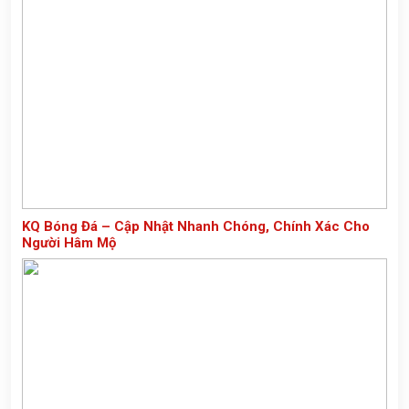
KQ Bóng Đá – Cập Nhật Nhanh Chóng, Chính Xác Cho
Người Hâm Mộ