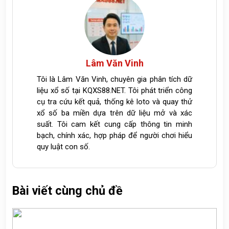
Lâm Văn Vinh
Tôi là Lâm Văn Vinh, chuyên gia phân tích dữ
liệu xổ số tại KQXS88.NET. Tôi phát triển công
cụ tra cứu kết quả, thống kê loto và quay thử
xổ số ba miền dựa trên dữ liệu mở và xác
suất. Tôi cam kết cung cấp thông tin minh
bạch, chính xác, hợp pháp để người chơi hiểu
quy luật con số.
Bài viết cùng chủ đề