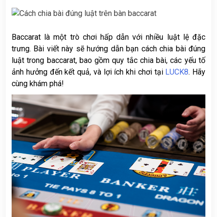
CỨU
KẾT
QUẢ
Baccarat là một trò chơi hấp dẫn với nhiều luật lệ đặc
PHÂN
trưng. Bài viết này sẽ hướng dẫn bạn cách chia bài đúng
TÍCH
luật trong baccarat, bao gồm quy tắc chia bài, các yếu tố
XỔ
ảnh hưởng đến kết quả, và lợi ích khi chơi tại
LUCK8
. Hãy
SỐ
cùng khám phá!
TIN
TỨC
KQXS
THEO
TỈNH
VĂN
HÓA
GIẢI
TRÍ