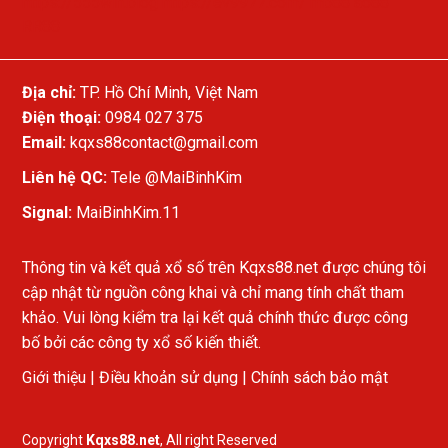
https://555win.blog
https://ev9977.com/
mb88
ao88
RR88
Địa chỉ:
TP. Hồ Chí Minh, Việt Nam
Điện thoại:
0984 027 375
Email:
kqxs88contact@gmail.com
Liên hệ QC:
Tele
@MaiBinhKim
Signal:
MaiBinhKim.11
Thông tin và kết quả xổ số trên Kqxs88.net được chúng tôi
cập nhật từ nguồn công khai và chỉ mang tính chất tham
khảo. Vui lòng kiểm tra lại kết quả chính thức được công
bố bởi các công ty xổ số kiến thiết.
Giới thiệu
|
Điều khoản sử dụng
|
Chính sách bảo mật
Copyright
Kqxs88.net
, All right Reserved