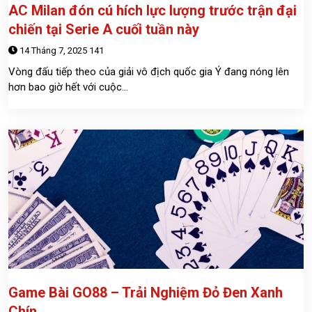
AC Milan đón cú hích lực lượng trước trận đại
chiến tại Serie A cuối tuần này
14 Tháng 7, 2025
141
Vòng đấu tiếp theo của giải vô địch quốc gia Ý đang nóng lên
hơn bao giờ hết với cuộc...
Game Bài GO88 – Trải Nghiệm Đỏ Đen Xanh
Chín