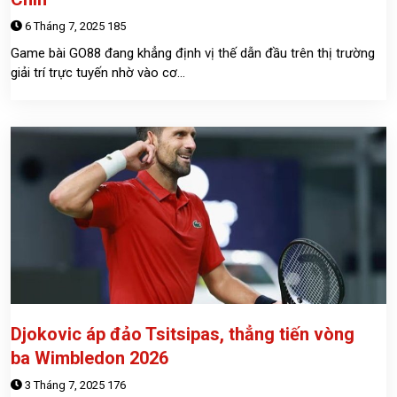
6 Tháng 7, 2025
185
Game bài GO88 đang khẳng định vị thế dẫn đầu trên thị trường
giải trí trực tuyến nhờ vào cơ...
Djokovic áp đảo Tsitsipas, thẳng tiến vòng
ba Wimbledon 2026
3 Tháng 7, 2025
176