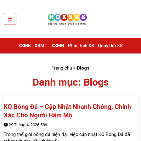
XSMB
XSMT
XSMB
XSMT
XSMN
Phân tích XS
Quay thử XS
XSMN
VIETLOTT
Trang chủ
»
Blogs
THỐNG
Danh mục:
Blogs
KÊ
SỔ
KẾT
KQ Bóng Đá – Cập Nhật Nhanh Chóng, Chính
QUẢ
Xác Cho Người Hâm Mộ
TRUYỀN
THỐNG
29 Tháng 4, 2026
586
Trong thế giới bóng đá hiện đại, việc cập nhật KQ Bóng Đá đã
TRA