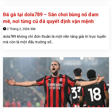
Đá gà tại dola789 – Sân chơi bùng nổ đam
mê, nơi từng cú đá quyết định vận mệnh
2 Tháng 2, 2026
506
dola789 không chỉ đơn thuần là một nền tảng giải trí trực tuyến
mà còn là một đấu trường số...