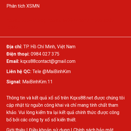
Phân tích XSMN
https://555win.blog
https://ev9977.com/
mb88
ao88
RR88
Địa chỉ:
TP. Hồ Chí Minh, Việt Nam
Điện thoại:
0984 027 375
Email:
kqxs88contact@gmail.com
Liên hệ QC:
Tele
@MaiBinhKim
Signal:
MaiBinhKim.11
Thông tin và kết quả xổ số trên Kqxs88.net được chúng tôi
cập nhật từ nguồn công khai và chỉ mang tính chất tham
khảo. Vui lòng kiểm tra lại kết quả chính thức được công
bố bởi các công ty xổ số kiến thiết.
Giới thiệu
|
Điều khoản sử dụng
|
Chính sách bảo mật