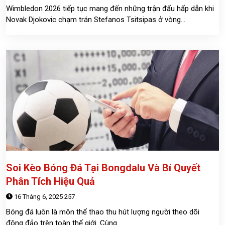
Wimbledon 2026 tiếp tục mang đến những trận đấu hấp dẫn khi
Novak Djokovic chạm trán Stefanos Tsitsipas ở vòng...
Soi Kèo Bóng Đá Tại Bongdalu Và Bí Quyết
Phân Tích Hiệu Quả
16 Tháng 6, 2025
257
Bóng đá luôn là môn thể thao thu hút lượng người theo dõi
đông đảo trên toàn thế giới. Cùng...