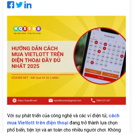
CỨU
KẾT
QUẢ
PHÂN
TÍCH
XỔ
SỐ
TIN
TỨC
KQXS
THEO
TỈNH
VĂN
HÓA
Với sự phát triển của công nghệ và các ví điện tử,
cách
GIẢI
mua Vietlott trên điện thoại
đang trở thành lựa chọn
TRÍ
phổ biến, tiện lợi và an toàn cho nhiều người chơi. Không