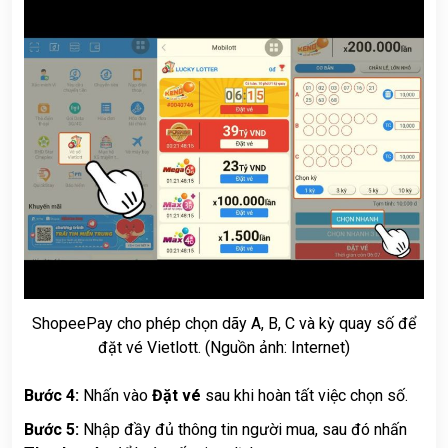
ShopeePay cho phép chọn dãy A, B, C và kỳ quay số để
đặt vé Vietlott. (Nguồn ảnh: Internet)
Bước 4:
Nhấn vào
Đặt vé
sau khi hoàn tất việc chọn số.
Bước 5:
Nhập đầy đủ thông tin người mua, sau đó nhấn