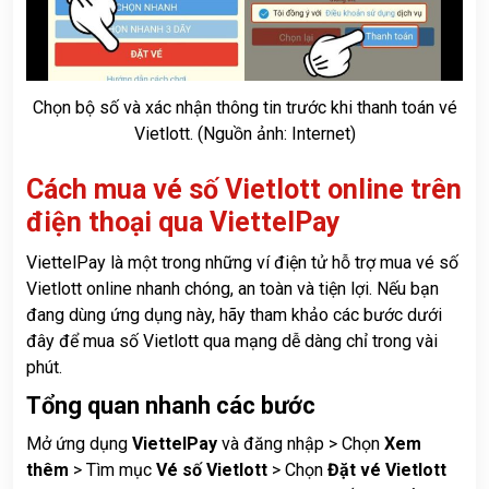
Chọn bộ số và xác nhận thông tin trước khi thanh toán vé
Vietlott. (Nguồn ảnh: Internet)
Cách mua vé số Vietlott online trên
điện thoại qua ViettelPay
ViettelPay là một trong những ví điện tử hỗ trợ mua vé số
Vietlott online nhanh chóng, an toàn và tiện lợi. Nếu bạn
đang dùng ứng dụng này, hãy tham khảo các bước dưới
đây để mua số Vietlott qua mạng dễ dàng chỉ trong vài
phút.
Tổng quan nhanh các bước
Mở ứng dụng
ViettelPay
và đăng nhập > Chọn
Xem
thêm
> Tìm mục
Vé số Vietlott
> Chọn
Đặt vé Vietlott