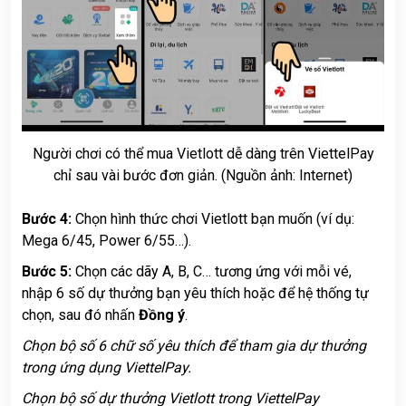
Người chơi có thể mua Vietlott dễ dàng trên ViettelPay
chỉ sau vài bước đơn giản. (Nguồn ảnh: Internet)
Bước 4:
Chọn hình thức chơi Vietlott bạn muốn (ví dụ:
Mega 6/45, Power 6/55…).
Bước 5:
Chọn các dãy A, B, C… tương ứng với mỗi vé,
nhập 6 số dự thưởng bạn yêu thích hoặc để hệ thống tự
chọn, sau đó nhấn
Đồng ý
.
Chọn bộ số 6 chữ số yêu thích để tham gia dự thưởng
trong ứng dụng ViettelPay.
Chọn bộ số dự thưởng Vietlott trong ViettelPay