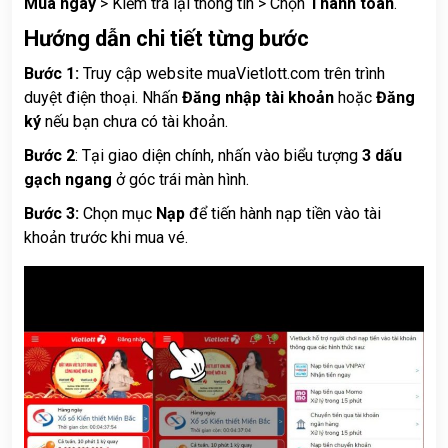
Mua ngay
> Kiểm tra lại thông tin > Chọn
Thanh toán
.
Hướng dẫn chi tiết từng bước
Bước 1:
Truy cập website muaVietlott.com trên trình
duyệt điện thoại. Nhấn
Đăng nhập tài khoản
hoặc
Đăng
ký
nếu bạn chưa có tài khoản.
Bước 2
: Tại giao diện chính, nhấn vào biểu tượng
3 dấu
gạch ngang
ở góc trái màn hình.
Bước 3:
Chọn mục
Nạp
để tiến hành nạp tiền vào tài
khoản trước khi mua vé.