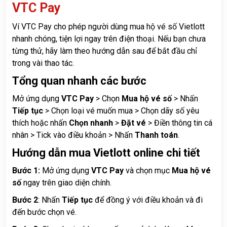
VTC Pay
Ví VTC Pay cho phép người dùng mua hộ vé số Vietlott
nhanh chóng, tiện lợi ngay trên điện thoại. Nếu bạn chưa
từng thử, hãy làm theo hướng dẫn sau để bắt đầu chỉ
trong vài thao tác.
Tổng quan nhanh các bước
Mở ứng dụng
VTC Pay
> Chọn
Mua hộ vé số
> Nhấn
Tiếp tục
> Chọn loại vé muốn mua > Chọn dãy số yêu
thích hoặc nhấn
Chọn nhanh
>
Đặt vé
> Điền thông tin cá
nhân > Tick vào điều khoản > Nhấn
Thanh toán
.
Hướng dẫn mua Vietlott online chi tiết
Bước 1:
Mở ứng dụng
VTC Pay
và chọn mục
Mua hộ vé
số
ngay trên giao diện chính.
Bước 2
: Nhấn
Tiếp tục
để đồng ý với điều khoản và đi
đến bước chọn vé.