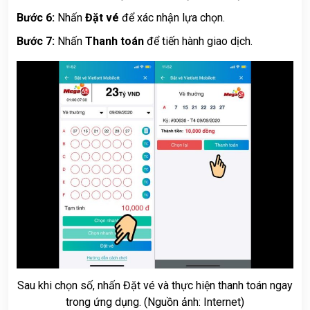
Bước 6:
Nhấn
Đặt vé
để xác nhận lựa chọn.
Bước 7:
Nhấn
Thanh toán
để tiến hành giao dịch.
Sau khi chọn số, nhấn Đặt vé và thực hiện thanh toán ngay
trong ứng dụng. (Nguồn ảnh: Internet)