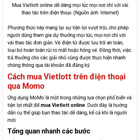
Mua Vietlott online dễ dàng mọi lúc mọi nơi chỉ với vài
thao tác trên điện thoại. (Nguồn ảnh: Internet)
Phương thức này mang lại sự tiện lợi vượt trội, cho phép
người dùng tham gia dự thưởng mọi lúc, mọi nơi chỉ với
vài thao tác đơn giản. Vé điện tử được lưu trữ an toàn,
loại bỏ hoàn toàn rủi ro mất hoặc hỏng vé. Đồng thời, việc
trả thưởng cho các giải nhỏ cũng được thực hiện nhanh
chóng thông qua tài khoản đã đăng ký.
Cách mua Vietlott trên điện thoại
qua Momo
Ứng dụng MoMo là một trong những lựa chọn phổ biến và
tiện lợi nhất để
mua Vietlott online
. Dưới đây là hướng
dẫn cụ thể giúp bạn thao tác dễ dàng, kể cả khi là người
mới.
Tổng quan nhanh các bước