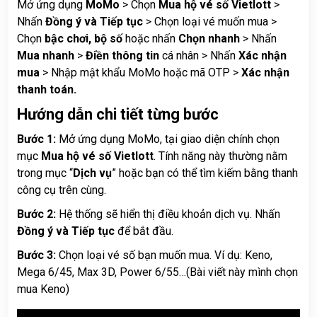
Mở ứng dụng
MoMo
> Chọn
Mua hộ vé số Vietlott
>
Nhấn
Đồng ý và Tiếp tục
> Chọn loại vé muốn mua >
Chọn
bậc chơi, bộ số
hoặc nhấn
Chọn nhanh
> Nhấn
Mua nhanh
>
Điền thông tin
cá nhân > Nhấn
Xác nhận
mua
> Nhập mật khẩu MoMo hoặc mã OTP >
Xác nhận
thanh toán.
Hướng dẫn chi tiết từng bước
Bước 1:
Mở ứng dụng MoMo, tại giao diện chính chọn
mục
Mua hộ vé số Vietlott
. Tính năng này thường nằm
trong mục “
Dịch vụ
” hoặc bạn có thể tìm kiếm bằng thanh
công cụ trên cùng.
Bước 2:
Hệ thống sẽ hiển thị điều khoản dịch vụ. Nhấn
Đồng ý và Tiếp tục
để bắt đầu.
Bước 3:
Chọn loại vé số bạn muốn mua. Ví dụ: Keno,
Mega 6/45, Max 3D, Power 6/55…(Bài viết này mình chọn
mua Keno)