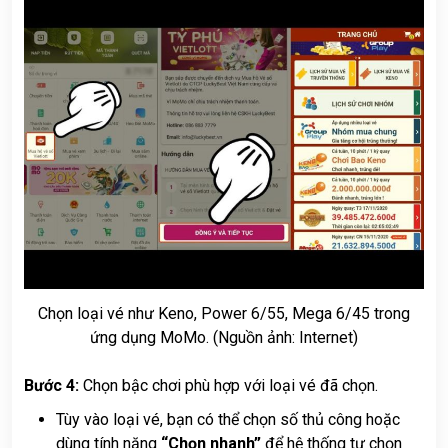
Chọn loại vé như Keno, Power 6/55, Mega 6/45 trong
ứng dụng MoMo. (Nguồn ảnh: Internet)
Bước 4:
Chọn bậc chơi phù hợp với loại vé đã chọn.
Tùy vào loại vé, bạn có thể chọn số thủ công hoặc
dùng tính năng
“Chọn nhanh”
để hệ thống tự chọn