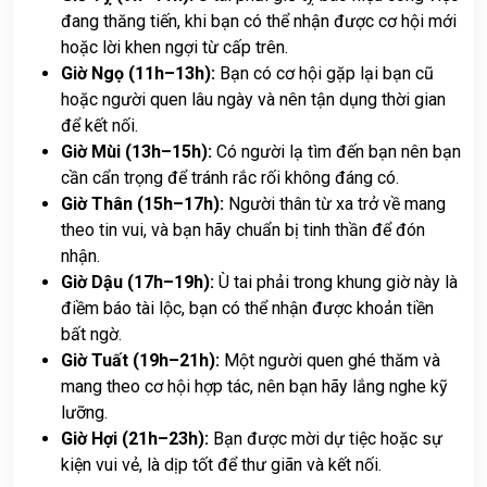
đang thăng tiến, khi bạn có thể nhận được cơ hội mới
hoặc lời khen ngợi từ cấp trên.
Giờ Ngọ (11h–13h):
Bạn có cơ hội gặp lại bạn cũ
hoặc người quen lâu ngày và nên tận dụng thời gian
để kết nối.
Giờ Mùi (13h–15h):
Có người lạ tìm đến bạn nên bạn
cần cẩn trọng để tránh rắc rối không đáng có.
Giờ Thân (15h–17h):
Người thân từ xa trở về mang
theo tin vui, và bạn hãy chuẩn bị tinh thần để đón
nhận.
Giờ Dậu (17h–19h):
Ù tai phải trong khung giờ này là
điềm báo tài lộc, bạn có thể nhận được khoản tiền
bất ngờ.
Giờ Tuất (19h–21h):
Một người quen ghé thăm và
mang theo cơ hội hợp tác, nên bạn hãy lắng nghe kỹ
lưỡng.
Giờ Hợi (21h–23h):
Bạn được mời dự tiệc hoặc sự
kiện vui vẻ, là dịp tốt để thư giãn và kết nối.