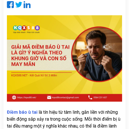
CỨU
KẾT
QUẢ
PHÂN
TÍCH
XỔ
SỐ
TIN
TỨC
KQXS
THEO
TỈNH
VĂN
HÓA
Điềm báo ù tai
là tín hiệu từ tâm linh, gắn liền với những
GIẢI
biến động sắp xảy ra trong cuộc sống. Mỗi thời điểm bị ù
TRÍ
tai đều mang một ý nghĩa khác nhau, có thể là điềm lành