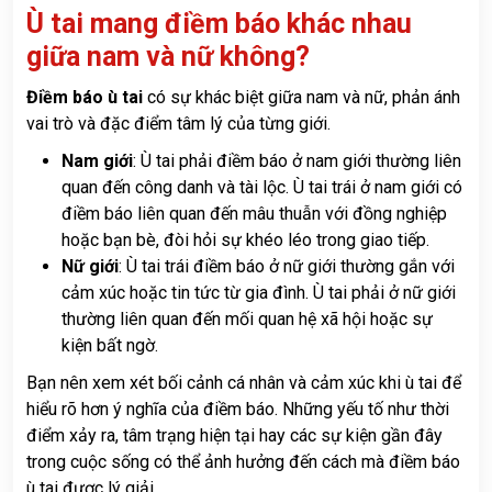
Ù tai mang điềm báo khác nhau
giữa nam và nữ không?
Điềm báo ù tai
có sự khác biệt giữa nam và nữ, phản ánh
vai trò và đặc điểm tâm lý của từng giới.
Nam giới
: Ù tai phải điềm báo ở nam giới thường liên
quan đến công danh và tài lộc. Ù tai trái ở nam giới có
điềm báo liên quan đến mâu thuẫn với đồng nghiệp
hoặc bạn bè, đòi hỏi sự khéo léo trong giao tiếp.
Nữ giới
: Ù tai trái điềm báo ở nữ giới thường gắn với
cảm xúc hoặc tin tức từ gia đình. Ù tai phải ở nữ giới
thường liên quan đến mối quan hệ xã hội hoặc sự
kiện bất ngờ.
Bạn nên xem xét bối cảnh cá nhân và cảm xúc khi ù tai để
hiểu rõ hơn ý nghĩa của điềm báo. Những yếu tố như thời
điểm xảy ra, tâm trạng hiện tại hay các sự kiện gần đây
trong cuộc sống có thể ảnh hưởng đến cách mà điềm báo
ù tai được lý giải.