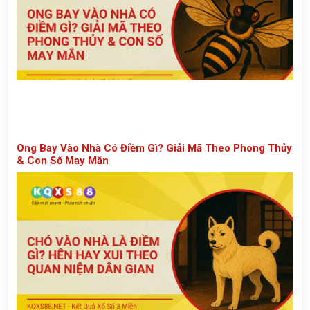
Ong Bay Vào Nhà Có Điềm Gì? Giải Mã Theo Phong Thủy
& Con Số May Mắn