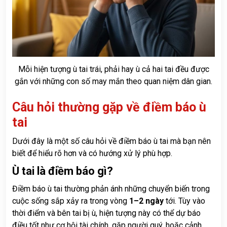
Mỗi hiện tượng ù tai trái, phải hay ù cả hai tai đều được
gắn với những con số may mắn theo quan niệm dân gian.
Câu hỏi thường gặp về điềm báo ù
tai
Dưới đây là một số câu hỏi về điềm báo ù tai mà bạn nên
biết để hiểu rõ hơn và có hướng xử lý phù hợp.
Ù tai là điềm báo gì?
Điềm báo ù tai thường phản ánh những chuyển biến trong
cuộc sống sắp xảy ra trong vòng
1–2 ngày
tới. Tùy vào
thời điểm và bên tai bị ù, hiện tượng này có thể dự báo
điều tốt như cơ hội tài chính, gặp người quý, hoặc cảnh