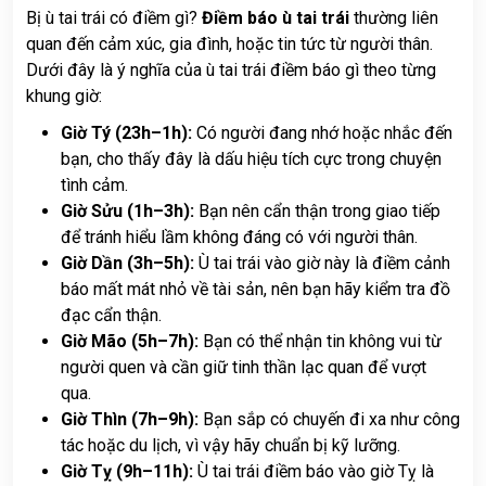
Bị ù tai trái có điềm gì?
Điềm báo ù tai trái
thường liên
quan đến cảm xúc, gia đình, hoặc tin tức từ người thân.
Dưới đây là ý nghĩa của ù tai trái điềm báo gì theo từng
khung giờ:
Giờ Tý (23h–1h):
Có người đang nhớ hoặc nhắc đến
bạn, cho thấy đây là dấu hiệu tích cực trong chuyện
tình cảm.
Giờ Sửu (1h–3h):
Bạn nên cẩn thận trong giao tiếp
để tránh hiểu lầm không đáng có với người thân.
Giờ Dần (3h–5h):
Ù tai trái vào giờ này là điềm cảnh
báo mất mát nhỏ về tài sản, nên bạn hãy kiểm tra đồ
đạc cẩn thận.
Giờ Mão (5h–7h):
Bạn có thể nhận tin không vui từ
người quen và cần giữ tinh thần lạc quan để vượt
qua.
Giờ Thìn (7h–9h):
Bạn sắp có chuyến đi xa như công
tác hoặc du lịch, vì vậy hãy chuẩn bị kỹ lưỡng.
Giờ Tỵ (9h–11h):
Ù tai trái điềm báo vào giờ Tỵ là