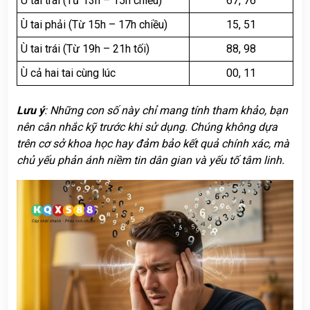
Ù tai trái (Từ 13h – 15h chiều)
67, 76
Ù tai phải (Từ 15h – 17h chiều)
15, 51
Ù tai trái (Từ 19h – 21h tối)
88, 98
Ù cả hai tai cùng lúc
00, 11
Lưu ý
: Những con số này chỉ mang tính tham khảo, bạn
nên cân nhắc kỹ trước khi sử dụng. Chúng không dựa
trên cơ sở khoa học hay đảm bảo kết quả chính xác, mà
chủ yếu phản ánh niềm tin dân gian và yếu tố tâm linh.