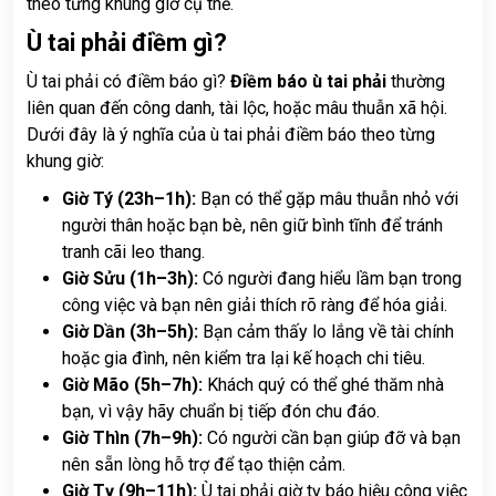
theo từng khung giờ cụ thể.
Ù tai phải điềm gì?
Ù tai phải có điềm báo gì?
Điềm báo ù tai phải
thường
liên quan đến công danh, tài lộc, hoặc mâu thuẫn xã hội.
Dưới đây là ý nghĩa của ù tai phải điềm báo theo từng
khung giờ:
Giờ Tý (23h–1h):
Bạn có thể gặp mâu thuẫn nhỏ với
người thân hoặc bạn bè, nên giữ bình tĩnh để tránh
tranh cãi leo thang.
Giờ Sửu (1h–3h):
Có người đang hiểu lầm bạn trong
công việc và bạn nên giải thích rõ ràng để hóa giải.
Giờ Dần (3h–5h):
Bạn cảm thấy lo lắng về tài chính
hoặc gia đình, nên kiểm tra lại kế hoạch chi tiêu.
Giờ Mão (5h–7h):
Khách quý có thể ghé thăm nhà
bạn, vì vậy hãy chuẩn bị tiếp đón chu đáo.
Giờ Thìn (7h–9h):
Có người cần bạn giúp đỡ và bạn
nên sẵn lòng hỗ trợ để tạo thiện cảm.
Giờ Tỵ (9h–11h):
Ù tai phải giờ tỵ báo hiệu công việc