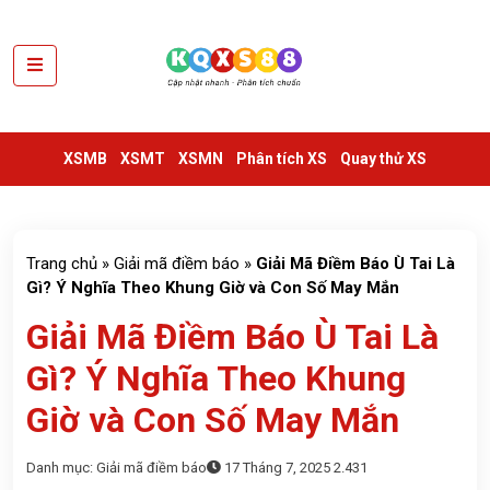
XSMB
XSMT
XSMB
XSMT
XSMN
Phân tích XS
Quay thử XS
XSMN
VIETLOTT
THỐNG
Trang chủ
»
Giải mã điềm báo
»
Giải Mã Điềm Báo Ù Tai Là
KÊ
Gì? Ý Nghĩa Theo Khung Giờ và Con Số May Mắn
Giải Mã Điềm Báo Ù Tai Là
SỔ
KẾT
Gì? Ý Nghĩa Theo Khung
QUẢ
TRUYỀN
Giờ và Con Số May Mắn
THỐNG
Danh mục:
Giải mã điềm báo
17 Tháng 7, 2025
2.431
TRA