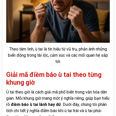
Theo tâm linh, ù tai là tín hiệu từ vũ trụ, phản ánh những
biến động trong tài lộc, cảm xúc và các mối quan hệ sắp
tới.
Giải mã điềm báo ù tai theo từng
khung giờ
Ù tai theo giờ là cách giải mã phổ biến trong văn hóa dân
gian. Mỗi khung giờ mang một ý nghĩa riêng, giúp bạn hiểu
rõ
điềm báo ù tai lành hay dữ
. Dưới đây, chúng tôi phân
tích chi tiết ý nghĩa điềm báo khi ù tai trái và ù tai phải