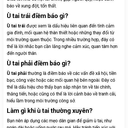
báo về xung đột, tổn thất.
Ù tai trái điềm báo gì?
Ù tai trái
được xem là dấu hiệu liên quan đến tình cảm
gia đình, mối quan hệ thân thiết hoặc những thay đổi từ
môi trường quen thuộc. Trong nhiều trường hợp, đây có
thể là lời nhắc bạn cần lắng nghe cảm xúc, quan tâm hơn
đến người thân.
Ù tai phải điềm báo gì?
Ù tai phải
thường là điềm báo về các vấn đề xã hội, tiền
bạc, công việc hoặc các mối quan hệ bên ngoài. Đây có
thể là dấu hiệu cho thấy bạn sắp nhận tin về tài chính,
thăng tiến, hoặc cũng có thể là lời cảnh báo về tranh cãi,
hiểu lầm trong môi trường công sở.
Làm gì khi ù tai thường xuyên?
Bạn nên áp dụng các mẹo dân gian để giảm ù tai, như
ngáp dài hoặc uống nước rau má. Hãy tránh tiếp xúc với