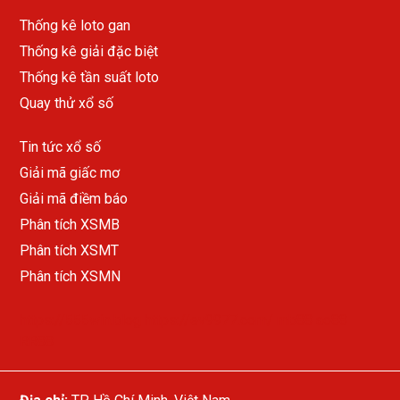
Thống kê loto gan
Thống kê giải đặc biệt
Thống kê tần suất loto
Quay thử xổ số
Tin tức xổ số
Giải mã giấc mơ
Giải mã điềm báo
Phân tích XSMB
Phân tích XSMT
Phân tích XSMN
https://555win.blog
https://ev9977.com/
mb88
ao88
RR88