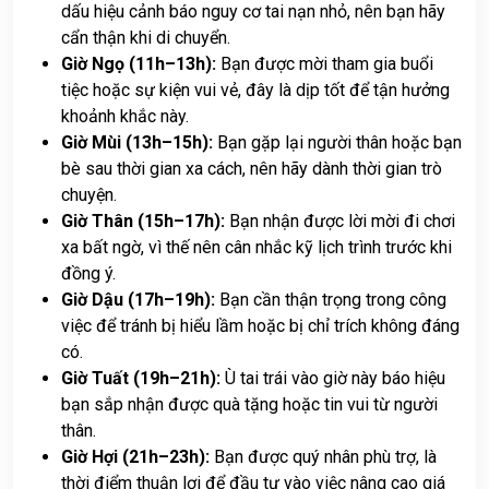
dấu hiệu cảnh báo nguy cơ tai nạn nhỏ, nên bạn hãy
cẩn thận khi di chuyển.
Giờ Ngọ (11h–13h):
Bạn được mời tham gia buổi
tiệc hoặc sự kiện vui vẻ, đây là dịp tốt để tận hưởng
khoảnh khắc này.
Giờ Mùi (13h–15h):
Bạn gặp lại người thân hoặc bạn
bè sau thời gian xa cách, nên hãy dành thời gian trò
chuyện.
Giờ Thân (15h–17h):
Bạn nhận được lời mời đi chơi
xa bất ngờ, vì thế nên cân nhắc kỹ lịch trình trước khi
đồng ý.
Giờ Dậu (17h–19h):
Bạn cần thận trọng trong công
việc để tránh bị hiểu lầm hoặc bị chỉ trích không đáng
có.
Giờ Tuất (19h–21h):
Ù tai trái vào giờ này báo hiệu
bạn sắp nhận được quà tặng hoặc tin vui từ người
thân.
Giờ Hợi (21h–23h):
Bạn được quý nhân phù trợ, là
thời điểm thuận lợi để đầu tư vào việc nâng cao giá