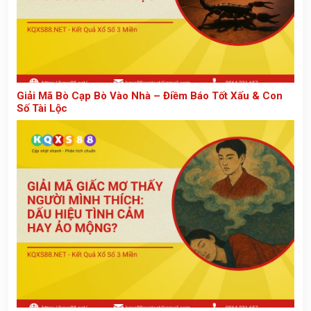
Giải Mã Bò Cạp Bò Vào Nhà – Điềm Báo Tốt Xấu & Con
Số Tài Lộc